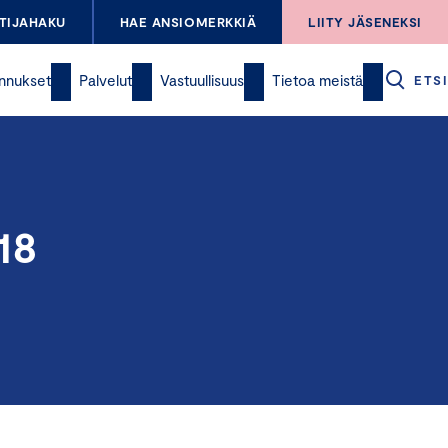
TIJAHAKU
HAE ANSIOMERKKIÄ
LIITY JÄSENEKSI
nnukset
Palvelut
Vastuullisuus
Tietoa meistä
ETSI
18