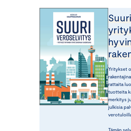
Suuri
yrity
hyvi
raken
Yritykset 
rakentajina
rattaita lu
tuotteita k
merkitys ju
julkisia pa
verotuloill
Tämän selv