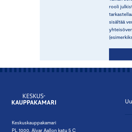
rooli julki
tarkastella
sisältää ve
yhteisövero
(esimerkiks
Uu
Keskuskauppakamari
PL 1000, Alvar Aallon katu 5 C