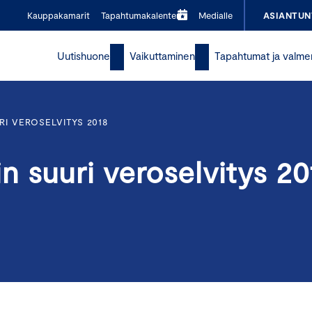
Kauppakamarit
Tapahtumakalenteri
Medialle
ASIANTUN
Uutishuone
Vaikuttaminen
Tapahtumat ja valme
I VEROSELVITYS 2018
 suuri veroselvitys 20