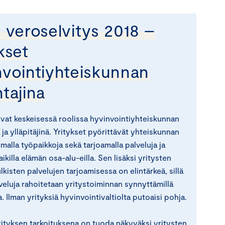
 veroselvitys 2018 –
kset
nvointiyhteiskunnan
tajina
ovat keskeisessä roolissa hyvinvointiyhteiskunnan
 ja ylläpitäjinä. Yritykset pyörittävät yhteiskunnan
omalla työpaikkoja sekä tarjoamalla palveluja ja
aikilla elämän osa-alu-eilla. Sen lisäksi yritysten
lkisten palvelujen tarjoamisessa on elintärkeä, sillä
lveluja rahoitetaan yritystoiminnan synnyttämillä
a. Ilman yrityksiä hyvinvointivaltiolta putoaisi pohja.
ityksen tarkoituksena on tuoda näkyväksi yritysten