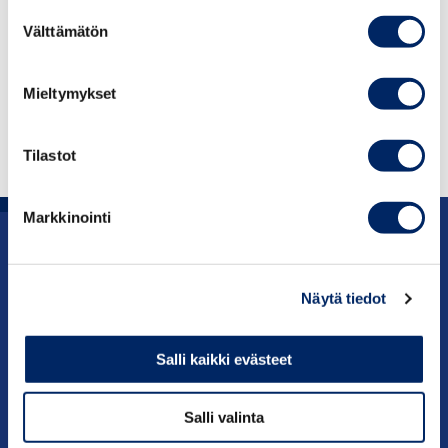
Suostumuksen
tietoa Kiinan markkinoista, markkinoista ja
Välttämätön
valinta
riskeistä.
Mieltymykset
LUE TÄSTÄ
Tilastot
Markkinointi
Uutishuone
Näytä tiedot
Julkaisut
Salli kaikki evästeet
Vaikuttaminen
Palvelut
Salli valinta