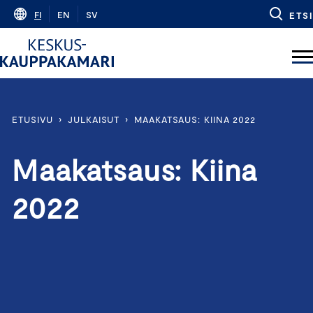
Skip
FI
EN
SV
ETSI
to
content
ETUSIVU
›
JULKAISUT
›
MAAKATSAUS: KIINA 2022
Maakatsaus: Kiina
2022