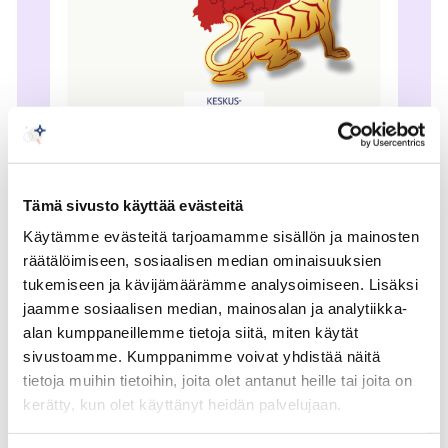
Maakatsaus: Kiina
Tämä sivusto käyttää evästeitä
2022
Käytämme evästeitä tarjoamamme sisällön ja mainosten
räätälöimiseen, sosiaalisen median ominaisuuksien
Tämä Keskuskauppakamarin Kiina-katsaus on
tukemiseen ja kävijämäärämme analysoimiseen. Lisäksi
ajankohtainen tietopaketti yrityksille Kiinasta.
jaamme sosiaalisen median, mainosalan ja analytiikka-
alan kumppaneillemme tietoja siitä, miten käytät
Asiantuntijoiden kirjoituksissa käsitellään
sivustoamme. Kumppanimme voivat yhdistää näitä
Kiinan, Suomen ja EU:n kauppasuhteita, Kiinan
tietoja muihin tietoihin, joita olet antanut heille tai joita on
taloutta sekä Kiinan ja Venäjän suhteita.
kerätty, kun olet käyttänyt heidän palvelujaan.
Katsauksen lopussa on tietopaketti
yritysverkostoista, jotka tarjoavat yrityksille