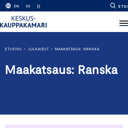
Skip
EN
SV
FI
ETSI
to
content
ETUSIVU
›
JULKAISUT
›
MAAKATSAUS: RANSKA
Maakatsaus: Ranska