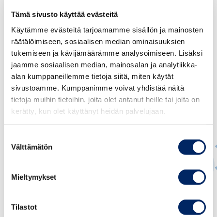
Tämä sivusto käyttää evästeitä
Käytämme evästeitä tarjoamamme sisällön ja mainosten
räätälöimiseen, sosiaalisen median ominaisuuksien
tukemiseen ja kävijämäärämme analysoimiseen. Lisäksi
jaamme sosiaalisen median, mainosalan ja analytiikka-
alan kumppaneillemme tietoja siitä, miten käytät
sivustoamme. Kumppanimme voivat yhdistää näitä
tietoja muihin tietoihin, joita olet antanut heille tai joita on
kerätty, kun olet käyttänyt heidän palvelujaan.
Suostumuksen
Välttämätön
valinta
Mieltymykset
Päivi Pohjanheimo
Tilastot
JOHTAJA, KANSAINVÄLISET ASIAT; MAAJOHTAJA,
KANSAINVÄLINEN KAUPPAKAMARI