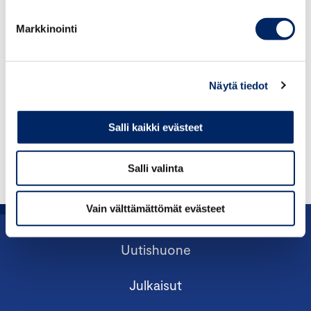
paivi.pohjanheimo@chamber.fi
Markkinointi
+358 50 573 8494
Näytä tiedot
Salli kaikki evästeet
Salli valinta
Vain välttämättömät evästeet
Uutishuone
Julkaisut