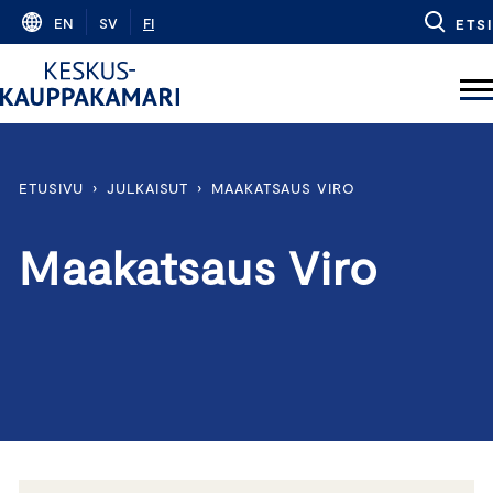
Skip
EN
SV
FI
ETSI
to
content
ETUSIVU
›
JULKAISUT
›
MAAKATSAUS VIRO
Maakatsaus Viro