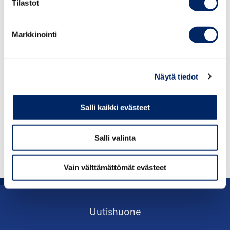
Tilastot
JOHTAJA, KANSAINVÄLISET ASIAT; MAAJOHTAJA,
KANSAINVÄLINEN KAUPPAKAMARI
Markkinointi
paivi.pohjanheimo@chamber.fi
+358 50 573 8494
Näytä tiedot
Salli kaikki evästeet
Salli valinta
Vain välttämättömät evästeet
Uutishuone