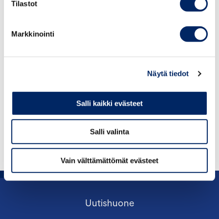
Tilastot
JOHTAVA ASIANTUNTIJA, YHTIÖ- JA
ARVOPAPERIMARKKINAOIKEUS, CORPORATE
GOVERNANCE
Markkinointi
ville.kajala@chamber.fi
+358 50 376 1460
Näytä tiedot
Salli kaikki evästeet
Salli valinta
Vain välttämättömät evästeet
Uutishuone