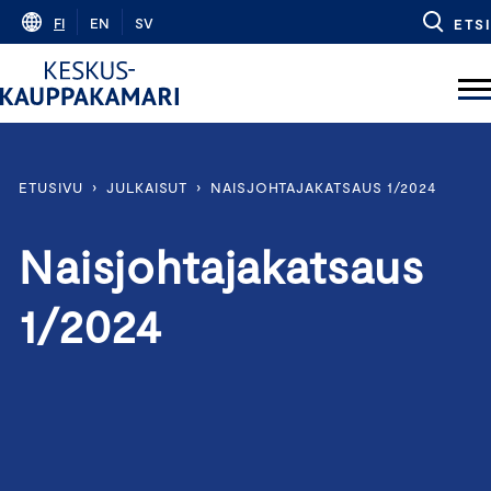
Skip
FI
EN
SV
ETSI
to
content
ETUSIVU
›
JULKAISUT
›
NAISJOHTAJAKATSAUS 1/2024
Naisjohtajakatsaus
1/2024