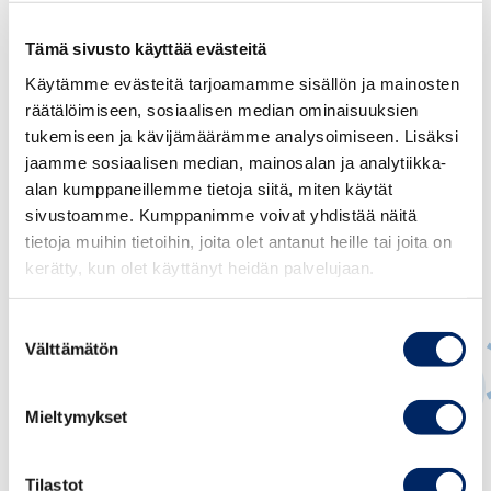
LUE KATSAUS
Tämä sivusto käyttää evästeitä
Käytämme evästeitä tarjoamamme sisällön ja mainosten
räätälöimiseen, sosiaalisen median ominaisuuksien
tukemiseen ja kävijämäärämme analysoimiseen. Lisäksi
jaamme sosiaalisen median, mainosalan ja analytiikka-
alan kumppaneillemme tietoja siitä, miten käytät
sivustoamme. Kumppanimme voivat yhdistää näitä
tietoja muihin tietoihin, joita olet antanut heille tai joita on
kerätty, kun olet käyttänyt heidän palvelujaan.
Suostumuksen
Välttämätön
valinta
Mieltymykset
Ville Kajala
JOHTAVA ASIANTUNTIJA, YHTIÖ- JA
Tilastot