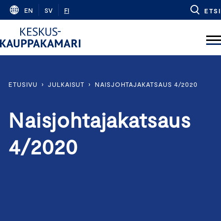
Skip
EN
SV
FI
ETSI
to
content
ETUSIVU
›
JULKAISUT
›
NAISJOHTAJAKATSAUS 4/2020
Naisjohtajakatsaus
4/2020