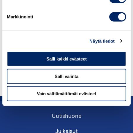
ARVOPAPERIMARKKINAOIKEUS, CORPORATE
GOVERNANCE
Markkinointi
ville.kajala@chamber.fi
+358 50 376 1460
Näytä tiedot
Salli kaikki evästeet
Salli valinta
Vain välttämättömät evästeet
Uutishuone
Julkaisut