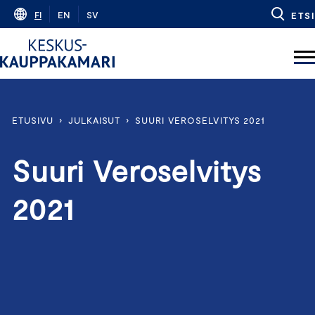
Skip
FI
EN
SV
ETSI
to
content
ETUSIVU
›
JULKAISUT
›
SUURI VEROSELVITYS 2021
Suuri Veroselvitys
2021