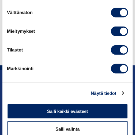
on mukana yhteensä 343 000 osakeyhtiötä,
Suostumuksen
osuuskuntaa tai muuta yritystä, jotka ovat
Välttämätön
valinta
maksaneet ja tilittäneet veroja tai joilla on ollut
verotukseen vaikuttavia tietoja vuonna 2019.
Mieltymykset
LUE SELVITYS
Tilastot
Markkinointi
Uutishuone
Näytä tiedot
Julkaisut
Salli kaikki evästeet
Vaikuttaminen
Salli valinta
Palvelut