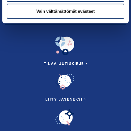
Tietoa meistä
Vain välttämättömät evästeet
TILAA UUTISKIRJE ›
LIITY JÄSENEKSI ›