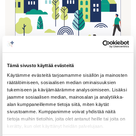
Tämä sivusto käyttää evästeitä
Suuri Veroselvitys
Käytämme evästeitä tarjoamamme sisällön ja mainosten
2021
räätälöimiseen, sosiaalisen median ominaisuuksien
tukemiseen ja kävijämäärämme analysoimiseen. Lisäksi
jaamme sosiaalisen median, mainosalan ja analytiikka-
Tämän selvityksen tarkoituksena on antaa
alan kumppaneillemme tietoja siitä, miten käytät
kokonaiskuva yritysten merkityksestä
sivustoamme. Kumppanimme voivat yhdistää näitä
kansantaloudelle. Lisäksi selvitys tarjoaa tietoa
tietoja muihin tietoihin, joita olet antanut heille tai joita on
verotulojen ja siten myös talouden kehityksestä
kerätty, kun olet käyttänyt heidän palvelujaan.
maakunnittain vuosina 2015-2019. Selvityksessä