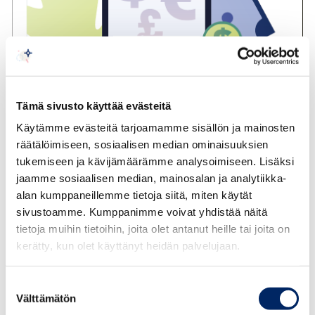
Tämä sivusto käyttää evästeitä
Käytämme evästeitä tarjoamamme sisällön ja mainosten
räätälöimiseen, sosiaalisen median ominaisuuksien
Talouskatsaus 3/2020
tukemiseen ja kävijämäärämme analysoimiseen. Lisäksi
jaamme sosiaalisen median, mainosalan ja analytiikka-
Kauppakamarin talouskatsauksessa käsitellään lyhyesti ja
alan kumppaneillemme tietoja siitä, miten käytät
ytimekkäästi ajankohtaisia talousasioita. Katsauksissa
sivustoamme. Kumppanimme voivat yhdistää näitä
käydään yleensä lyhyesti läpi kotimaista ja kansainvälistä
tietoja muihin tietoihin, joita olet antanut heille tai joita on
kerätty, kun olet käyttänyt heidän palvelujaan.
taloustilannetta, taloudellista toimintaympäristöä
selittäviä ilmiöitä sekä talouskehitystä kuvaavia ja siihen
vaikuttavia tilastoja. Tässä katsauksessa keskitytään
Suostumuksen
Välttämätön
valinta
epävarmuuteen ja sen talousvaikutuksiin. Katsaus