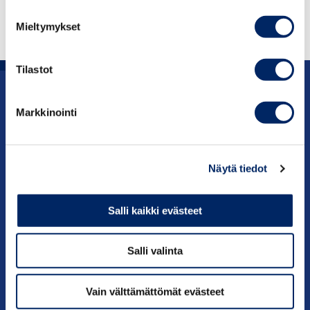
julkaistaan neljästi vuodessa.
Mieltymykset
LUE KATSAUS
Tilastot
Uutishuone
Markkinointi
Julkaisut
Näytä tiedot
Vaikuttaminen
Palvelut
Salli kaikki evästeet
Tietoa meistä
Salli valinta
Vain välttämättömät evästeet