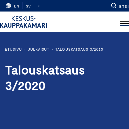
Skip
EN
SV
FI
ETSI
to
content
ETUSIVU
›
JULKAISUT
›
TALOUSKATSAUS 3/2020
Talouskatsaus
3/2020