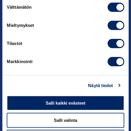
Tietoa meistä
Suostumuksen
Välttämätön
valinta
Mieltymykset
Tilastot
TILAA UUTISKIRJE ›
Markkinointi
Näytä tiedot
LIITY JÄSENEKSI ›
Salli kaikki evästeet
Salli valinta
HAE ANSIOMERKKIÄ ›