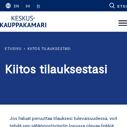
Skip
EN
SV
FI
ETSI
to
content
ETUSIVU
›
KIITOS TILAUKSESTASI
Kiitos tilauksestasi
Jos haluat peruuttaa tilauksesi tulevaisuudessa, voit
tehdä sen sähköpostiviestin lopussa olevaa linkkiä