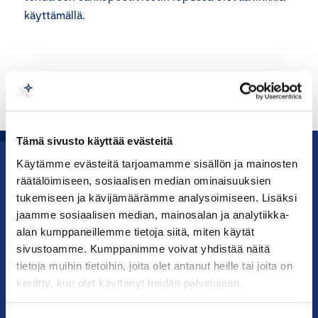
käyttämällä.
Tämä sivusto käyttää evästeitä
Käytämme evästeitä tarjoamamme sisällön ja mainosten
Uutishuone
räätälöimiseen, sosiaalisen median ominaisuuksien
tukemiseen ja kävijämäärämme analysoimiseen. Lisäksi
Julkaisut
jaamme sosiaalisen median, mainosalan ja analytiikka-
alan kumppaneillemme tietoja siitä, miten käytät
Vaikuttaminen
sivustoamme. Kumppanimme voivat yhdistää näitä
tietoja muihin tietoihin, joita olet antanut heille tai joita on
kerätty, kun olet käyttänyt heidän palvelujaan.
Palvelut