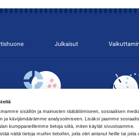
tishuone
Julkaisut
Vaikuttami
teitä
mamme sisällön ja mainosten räätälöimiseen, sosiaalisen medi
n ja kävijämäärämme analysoimiseen. Lisäksi jaamme sosiaali
alan kumppaneillemme tietoja siitä, miten käytät sivustoamme.
TILAA UUTISKIRJE ›
LIITY JÄSENE
näitä tietoja muihin tietoihin, joita olet antanut heille tai joita 