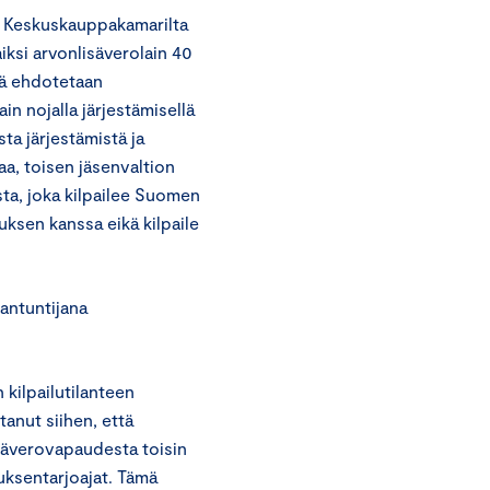
t Keskuskauppakamarilta
iksi arvonlisäverolain 40
ää ehdotetaan
in nojalla järjestämisellä
ta järjestämistä ja
aa, toisen jäsenvaltion
sta, joka kilpailee Suomen
uksen kanssa eikä kilpaile
antuntijana
 kilpailutilanteen
anut siihen, että
säverovapaudesta toisin
uksentarjoajat. Tämä