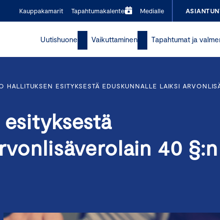
Kauppakamarit
Tapahtumakalenteri
Medialle
ASIANTUN
Uutishuone
Vaikuttaminen
Tapahtumat ja valme
O HALLITUKSEN ESITYKSESTÄ EDUSKUNNALLE LAIKSI ARVONLIS
 esityksestä
rvonlisäverolain 40 §:n