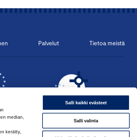
nen
Palvelut
Tietoa meistä
Salli kaikki evästeet
an
sen median,
Salli valinta
KSI ›
HAE ANSIOMERKKIÄ ›
on kerätty,