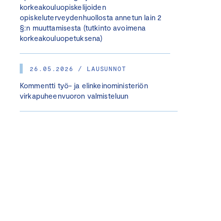
korkeakouluopiskelijoiden
opiskeluterveydenhuollosta annetun lain 2
§:n muuttamisesta (tutkinto avoimena
korkeakouluopetuksena)
26.05.2026 / LAUSUNNOT
Kommentti työ- ja elinkeinoministeriön
virkapuheenvuoron valmisteluun