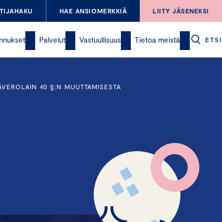
TIJAHAKU
HAE ANSIOMERKKIÄ
LIITY JÄSENEKSI
nnukset
Palvelut
Vastuullisuus
Tietoa meistä
ETSI
ÄVEROLAIN 40 §:N MUUTTAMISESTA