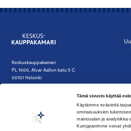
Uu
Keskuskauppakamari
PL 1000, Alvar Aallon katu 5 C
00101 Helsinki
09 4242 6200
Tämä sivusto käyttää eväs
keskuskauppakamari@chamber.fi
Käytämme evästeitä tarjoa
ominaisuuksien tukemisee
Seuraa meitä:
mainosalan ja analytiikka-
Kumppanimme voivat yhdistää 