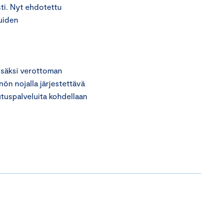
sti. Nyt ehdotettu
luiden
isäksi verottoman
nön nojalla järjestettävä
utuspalveluita kohdellaan