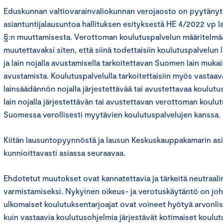
Eduskunnan valtiovarainvaliokunnan verojaosto on pyytäny
asiantuntijalausuntoa hallituksen esityksestä HE 4/2022 vp la
§:n muuttamisesta. Verottoman koulutuspalvelun määritelm
muutettavaksi siten, että siinä todettaisiin koulutuspalvelun la
ja lain nojalla avustamisella tarkoitettavan Suomen lain mukais
avustamista. Koulutuspalvelulla tarkoitettaisiin myös vastaav
lainsäädännön nojalla järjestettävää tai avustettavaa koulutu
lain nojalla järjestettävän tai avustettavan verottoman koulut
Suomessa verollisesti myytävien koulutuspalvelujen kanssa.
Kiitän lausuntopyynnöstä ja lausun Keskuskauppakamarin asi
kunnioittavasti asiassa seuraavaa.
Ehdotetut muutokset ovat kannatettavia ja tärkeitä neutraalin
varmistamiseksi. Nykyinen oikeus- ja verotuskäytäntö on joht
ulkomaiset koulutuksentarjoajat ovat voineet hyötyä arvonli
kuin vastaavia koulutusohjelmia järjestävät kotimaiset koulut