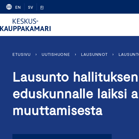
Skip
EN
SV
FI
to
content
ETUSIVU
›
UUTISHUONE
›
LAUSUNNOT
›
LAUSUNT
Lausunto hallituksen
eduskunnalle laiksi a
muuttamisesta