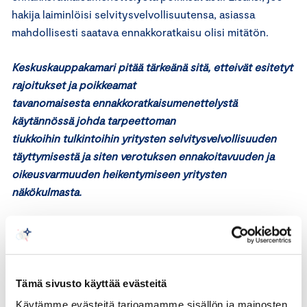
hakija laiminlöisi selvitysvelvollisuutensa, asiassa
mahdollisesti saatava ennakkoratkaisu olisi mitätön.
Keskuskauppakamari pitää tärkeänä sitä, etteivät esitetyt
rajoitukset ja poikkeamat
tavanomaisesta ennakkoratkaisumenettelystä
käytännössä johda tarpeettoman
tiukkoihin tulkintoihin yritysten selvitysvelvollisuuden
täyttymisestä ja siten verotuksen ennakoitavuuden ja
oikeusvarmuuden heikentymiseen yritysten
näkökulmasta.
Yleinen veronkiertosäännös
Esityksen mukaan yleinen veronkiertosäännös olisi
tarpeellinen tasapainottava elementti sääntelyssä sen
Tämä sivusto käyttää evästeitä
jälkeen, kun verovelvolliset saavat mahdollisuuden myös
Käytämme evästeitä tarjoamamme sisällön ja mainosten