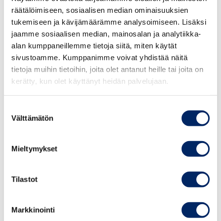
ennakkoratkaisumenettelyyn. Lisäksi
räätälöimiseen, sosiaalisen median ominaisuuksien
veronkiertosäännöksellä pyrittäisiin mahdollisuuksien
tukemiseen ja kävijämäärämme analysoimiseen. Lisäksi
mukaan vastaamaan OECD:n/IF:n piiristä jatkossa
jaamme sosiaalisen median, mainosalan ja analytiikka-
tulevaan veronkiertosäännöksen tyyppiseen sääntelyyn.
alan kumppaneillemme tietoja siitä, miten käytät
sivustoamme. Kumppanimme voivat yhdistää näitä
Keskuskauppakamari pitää minimiveroa koskevan yleisen
tietoja muihin tietoihin, joita olet antanut heille tai joita on
kerätty, kun olet käyttänyt heidän palvelujaan.
veronkiertosäännöksen
säätämistä tarpeettomana, joskin akateemisessa
kirjallisuudessa on katsottu, että
Suostumuksen
Välttämätön
valinta
vastaavanlainen oikeusperiaate voitaisiin joka
tapauksessa johtaa jo EU-oikeudestakin
(unionin oikeuden väärinkäytön kielto) ja näin ollen
Mieltymykset
oikeusvarmuuden ja lainsäädännön
selkeyden vuoksi voi olla perustellumpaa, jos
Tilastot
minimiverosääntelyyn sisältyisi oma yleinen
veronkiertosäännös nyt esitetyllä tavalla.
Markkinointi