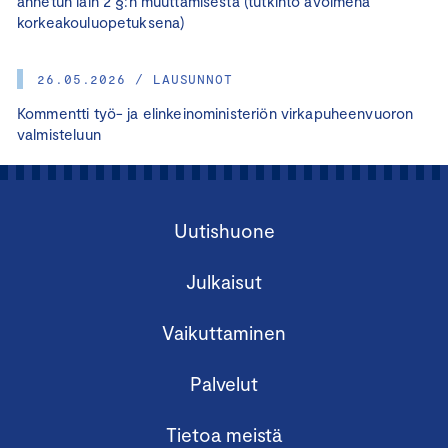
annetun lain 2 §:n muuttamisesta (tutkinto avoimena
korkeakouluopetuksena)
26.05.2026 / LAUSUNNOT
Kommentti työ- ja elinkeinoministeriön virkapuheenvuoron
valmisteluun
Uutishuone
Julkaisut
Vaikuttaminen
Palvelut
Tietoa meistä