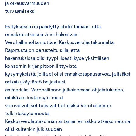
ja oikeusvarmuuden
turvaamiseksi.
Esityksessä on päädytty ehdottamaan, että
ennakkoratkaisua voisi hakea vain
Verohallinnolta mutta ei Keskusverolautakunnalta.
Rajoitusta on perusteltu sillä, että
hakemuksissa olisi tyypillisesti kyse yksittäisen
konsernin kirjanpitoon liittyvistä
kysymyksistä, joilla ei olisi ennakkotapausarvoa, ja lisäksi
ratkaisukäytäntö heijastuisi
esimerkiksi Verohallinnon julkaisemaan ohjeistukseen,
minkä ansiosta myös muut
verovelvolliset tulisivat tietoisiksi Verohallinnon
tulkintakäytännöstä.
Keskusverolautakunnan antaman ennakkoratkaisun etuna
olisi kuitenkin julkisuuden