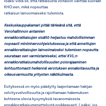
lisäksi vielä se, että ratkaisusta voitaisiin valittaa suoraan
KHO:een, mikä nopeuttaa
ratkaisun lainvoimaiseksi tulemista.
Keskuskauppakamari pitää tärkeänä sitä, että
Verohallinnon antamien
ennakkoratkaisujen sisältö heijastuu mahdollisimman
nopeasti minimiveroohjeistuksessa ja että annettujen
ennakkoratkaisujen lainvoimaiseksi tulemisen nopeutta
seurataan sen varmistamiseksi, ettei KVL:n
ennakkoratkaisumahdollisuuden poisrajaaminen
kohtuuttomasti heikennä verotuksen ennakoitavuutta ja
oikeusvarmuutta yritysten näkökulmasta.
Esityksessä on myös päädytty laajentamaan hakijan
selvitysvelvollisuutta ja rajoittamaan hakemuksen
kohteena olevia kysymyksiä tavanomaisesta
ennakkoratkaisumenettelystä poikkeavasti. Lisäksi, jos