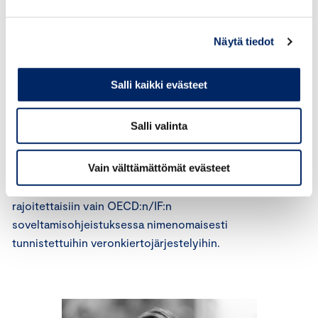
Joka tapauksessa nyt ehdotettu säännös on omiaan
monimutkaistamaan jo muutoinkin
kohtuuttoman monimutkaista sääntelyä suhteessa veron
Näytä tiedot
fiskaaliseen merkitykseen.
Keskuskauppakamari katsoo, että Suomen tulisi
Salli kaikki evästeet
pidättäytyä sääntelyä
monimutkaistavista kansallisista toimenpiteistä samalla,
Salli valinta
kun OECD:ssa ja EU:ssa on
tavoitteena yksinkertaistaa sääntelyä.
Vain välttämättömät evästeet
Veronkiertosäännöksen soveltamisen
ennakoitavuutta parantaisi se, jos sen soveltaminen
rajoitettaisiin vain OECD:n/IF:n
soveltamisohjeistuksessa nimenomaisesti
tunnistettuihin veronkiertojärjestelyihin.