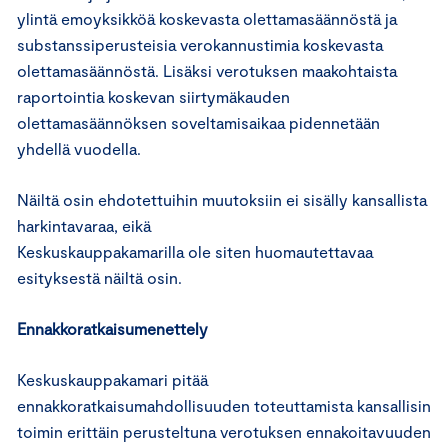
ylintä emoyksikköä koskevasta olettamasäännöstä ja
substanssiperusteisia verokannustimia koskevasta
olettamasäännöstä. Lisäksi verotuksen maakohtaista
raportointia koskevan siirtymäkauden
olettamasäännöksen soveltamisaikaa pidennetään
yhdellä vuodella.
Näiltä osin ehdotettuihin muutoksiin ei sisälly kansallista
harkintavaraa, eikä
Keskuskauppakamarilla ole siten huomautettavaa
esityksestä näiltä osin.
Ennakkoratkaisumenettely
Keskuskauppakamari pitää
ennakkoratkaisumahdollisuuden toteuttamista kansallisin
toimin erittäin perusteltuna verotuksen ennakoitavuuden