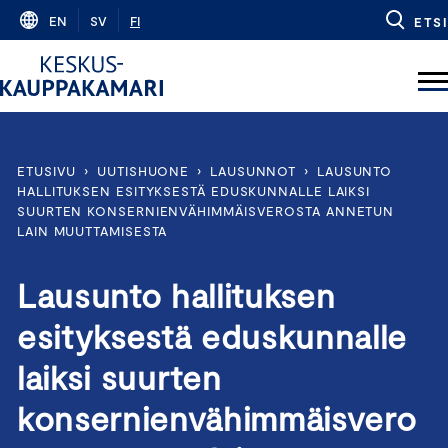
Skip
EN
SV
FI
ETSI
to
content
ETUSIVU
›
UUTISHUONE
›
LAUSUNNOT
›
LAUSUNTO
HALLITUKSEN ESITYKSESTÄ EDUSKUNNALLE LAIKSI
SUURTEN KONSERNIENVÄHIMMÄISVEROSTA ANNETUN
LAIN MUUTTAMISESTA
Lausunto hallituksen
esityksestä eduskunnalle
laiksi suurten
konsernienvähimmäisvero