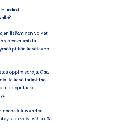
le, mikäli
alla?
ajan lisääminen voivat
edon omaksumista
tymää pitkän kesätauon
attaa oppimiseroja. Osa
isille kesä tarkoittaa
tä pidempi tauko
yä.
min osana lukuvuoden
yhteyteen voisi vähentää