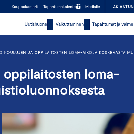
Kauppakamarit
Tapahtumakalenteri
Medialle
ASIANTUN
Uutishuone
Vaikuttaminen
Tapahtumat ja valme
O KOULUJEN JA OPPILAITOSTEN LOMA-AIKOJA KOSKEVASTA M
 oppilaitosten loma-
uistioluonnoksesta