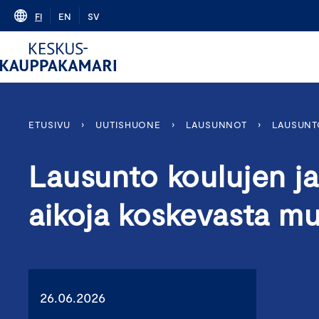
Skip
FI
EN
SV
to
content
ETUSIVU
›
UUTISHUONE
›
LAUSUNNOT
›
LAUSUNT
Lausunto koulujen ja
aikoja koskevasta m
26.06.2026