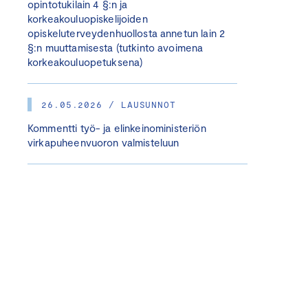
opintotukilain 4 §:n ja
korkeakouluopiskelijoiden
opiskeluterveydenhuollosta annetun lain 2
§:n muuttamisesta (tutkinto avoimena
korkeakouluopetuksena)
26.05.2026 / LAUSUNNOT
Kommentti työ- ja elinkeinoministeriön
virkapuheenvuoron valmisteluun