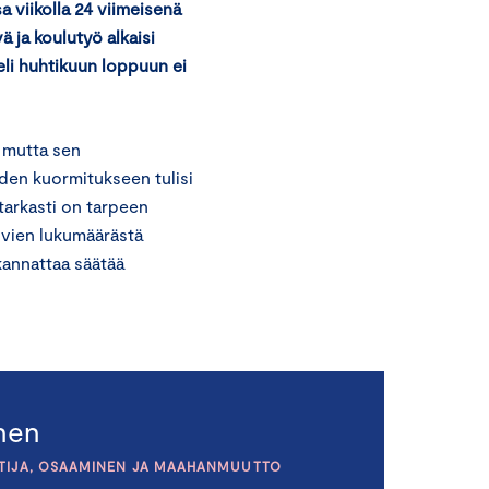
a viikolla 24 viimeisenä
ä ja koulutyö alkaisi
eli huhtikuun loppuun ei
 mutta sen
uden kuormitukseen tulisi
 tarkasti on tarpeen
vien lukumäärästä
a kannattaa säätää
inen
TIJA, OSAAMINEN JA MAAHANMUUTTO