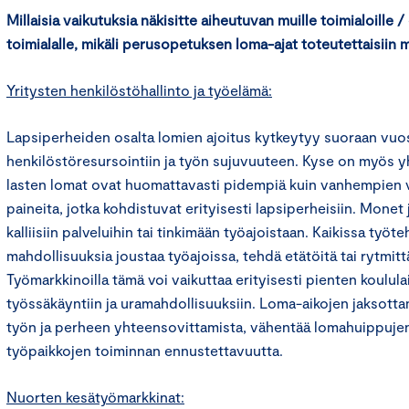
Millaisia vaikutuksia näkisitte aiheutuvan muille toimialoille
toimialalle, mikäli perusopetuksen loma-ajat toteutettaisiin ma
Yritysten henkilöstöhallinto ja työelämä:
Lapsiperheiden osalta lomien ajoitus kytkeytyy suoraan vuo
henkilöstöresursointiin ja työn sujuvuuteen. Kyse on myös 
lasten lomat ovat huomattavasti pidempiä kuin vanhempien 
paineita, jotka kohdistuvat erityisesti lapsiperheisiin. Mone
kalliisiin palveluihin tai tinkimään työajoistaan. Kaikissa työte
mahdollisuuksia joustaa työajoissa, tehdä etätöitä tai rytmitt
Työmarkkinoilla tämä voi vaikuttaa erityisesti pienten koulu
työssäkäyntiin ja uramahdollisuuksiin. Loma-aikojen jaksotta
työn ja perheen yhteensovittamista, vähentää lomahuippujen
työpaikkojen toiminnan ennustettavuutta.
Nuorten kesätyömarkkinat: