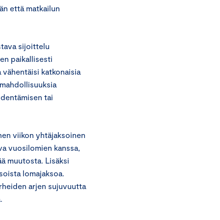
än että matkailun
ava sijoittelu
en paikallisesti
a vähentäisi katkonaisia
n mahdollisuuksia
identämisen tai
en viikon yhtäjaksoinen
ava vuosilomien kanssa,
ää muutosta. Lisäksi
ksoista lomajaksoa.
rheiden arjen sujuvuutta
.