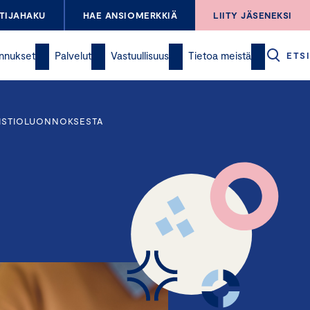
TIJAHAKU
HAE ANSIOMERKKIÄ
LIITY JÄSENEKSI
nnukset
Palvelut
Vastuullisuus
Tietoa meistä
ETSI
UISTIOLUONNOKSESTA