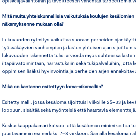
opiskelijavalintoihin ja tavoitteesen vähentää tarpeettomia v
Mitä muita yhteiskunnallisia vaikutuksia koulujen kesälomien s
näkemyksenne mukaan olla?
Lukuvuoden rytmitys vaikuttaa suoraan perheiden ajankäyttöö
työssäkäyvien vanhempien ja lasten yhteisen ajan sijoittum
lukuvuoden rakennetta tulisi arvioida myös suhteessa lasten
iltapäivätoimintaan, harrastuksiin sekä tukipalveluihin, jotta
oppimisen lisäksi hyvinvointia ja perheiden arjen ennakoitav
Mikä on kantanne esitettyyn loma-aikamalliin?
Esitetty malli, jossa kesäloma sijoittuisi viikoille 25–33 ja k
loppuun, sisältää sekä myönteisiä että haastavia elementtejä
Keskuskauppakamari katsoo, että kesäloman minimikestoa tuli
joustavammin esimerkiksi 7–8 viikkoon. Samalla kesäloman alk