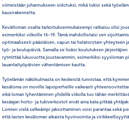
viimeistään juhannukseen sidotuksi, mikä tukisi sekä työeläm
kausirakennetta.
Kevätloman osalta tarkoituksenmukaisempi ratkaisu olisi joust
esimerkiksi viikoille 14–19. Tämä mahdollistaisi sen sijoittamis
optimaalisesti pääsiäisen, vapun tai helatorstain yhteyteen j
työ- ja koulupäiviä. Samalla se lisäisi koulutuksen järjestäjie
rytmittää lukuvuotta joustavammin, esimerkiksi syysloman p
lauantaityöpäivien vähentämisen kautta.
Työelämän näkökulmasta on keskeistä tunnistaa, että kymmen
kesäloma on monille lapsiperheille vaikeasti yhteensovitett
eikä loman lyhentäminen yhdellä viikolla tuo tähän merkittäv
kesäajan hoito- ja tukiverkostot eivät aina kata pitkää yhtäja
Lomien vielä selkeämpi jaksottaminen voisi parantaa sekä pe
että lasten kesäloman aikaista hyvinvointia ja virikkeellisyyttä