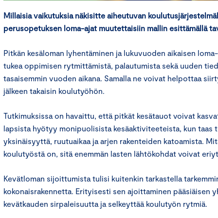
Millaisia vaikutuksia näkisitte aiheutuvan koulutusjärjestelmäl
perusopetuksen loma-ajat muutettaisiin mallin esittämällä tav
Pitkän kesäloman lyhentäminen ja lukuvuoden aikaisen loma-
tukea oppimisen rytmittämistä, palautumista sekä uuden ti
tasaisemmin vuoden aikana. Samalla ne voivat helpottaa siir
jälkeen takaisin koulutyöhön.
Tutkimuksissa on havaittu, että pitkät kesätauot voivat kasv
lapsista hyötyy monipuolisista kesäaktiviteeteista, kun taas to
yksinäisyyttä, ruutuaikaa ja arjen rakenteiden katoamista. Mi
koulutyöstä on, sitä enemmän lasten lähtökohdat voivat eriyt
Kevätloman sijoittumista tulisi kuitenkin tarkastella tarkem
kokonaisrakennetta. Erityisesti sen ajoittaminen pääsiäisen 
kevätkauden sirpaleisuutta ja selkeyttää koulutyön rytmiä.