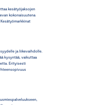
uttaa kesätyöjaksojen
olevan kokonaisuutena
. Kesätyömarkkinat
yydelle ja liikevaihdolle.
ää kysyntää, vaikuttaa
ta. Erityisesti
 yhteensopivuus
rusmiespalveluukseen,