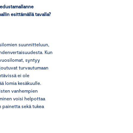
 / edustamallanne
llin esittämällä tavalla?
silomien suunnitteluun,
yhdenvertaisuudesta. Kun
vuosilomat, syntyy
t joutuvat turvautumaan
htävissä ei ole
ää lomia kesäkuulle.
laisten vanhempien
minen voisi helpottaa
 painetta sekä tukea