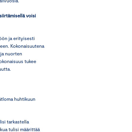
älivuosia.
iirtämisellä voisi
n ja erityisesti
iseen. Kokonaisuutena
 ja nuorten
 kokonaisuus tukee
uutta.
evätloma huhtikuun
.
si tarkastella
ua tulisi määrittää