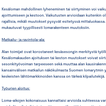
Kesäloman mahdollinen lyheneminen tai siirtyminen voi vaik
ajoittumiseen ja kestoon. Vaikutusten arvioidaan kuitenkin 
rajallisia, mikäli muutokset pysyvät esitetyssä mittaluokassa
mukautuvat tyypillisesti lomarakenteen muutoksiin.
Matkailu- ja ravintola-ala:
Alan toimijat ovat korostaneet kesäsesongin merkitystä työllis
Kesälomakauden ajoituksen tai keston muutokset voivat siirt
sesonkityövoiman tarpeeseen sekä muuttaa alan kausirakennet
kansainvälisen matkailun näkökulmasta Suomen lomarytmin
keskeisten lähtömarkkinoiden kanssa on tärkeä kilpailutekijä.
Työurien aloitus:
Loma-aikojen kokonaisuus kannattaisi arvioida suhteessa va