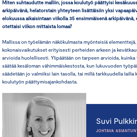
Miten suhtaudutte malliin, jossa koulutyö päättyisi kesäkuuss
arkipäivänä, helatorstain yhteyteen lisättäisiin yksi vapaapäiv
elokuussa aikaisintaan viikolla 35 ensimmäisenä arkipäivänä, 
otettaisi viikon mittaista lomaa?
Mallissa on työelämän näkökulmasta myönteisiä elementtejä,
kokonaisvaikutukset erityisesti perheiden arkeen ja kevätka
arvioida huolellisesti. Ylipäätään on tarpeen arvioida, kuinka
säätää kesäloman vähimmäiskestosta, kun lukuvuoden työpäi
säädetään jo valmiiksi lain tasolla, tai millä tarkkuudella laill
koulutyön päättymisajankohdasta.
Suvi Pulkk
JOHTAVA ASIANTUN