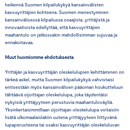
heikennä Suomen kilpailukykyä kansainvälisten
kasvuyrittäjien kohteena. Suomen menestyminen
kansainvälisessä kilpailussa osaajista, yrittäjistä ja
innovaatioista edellyttää, että kasvuyrittäjien
maahantulo on jatkossakin mahdollisimman sujuvaa ja
ennakoitavaa.
Muut huomiomme ehdotuksesta
Yrittäjän ja kasvuyrittäjän oleskelulupien kehittäminen on
tärkeä askel, mutta Suomen kilpailukykyä vahvistaisi
entisestään myös kansainvälisen pääoman houkutteluun
tähtäävä sijoittajan oleskelulupa, joka täydentäisi
nykyisiä yrittäjyyteen perustuvia maahantuloväyliä.
Yksinkertaisimmillaan sijoittajan oleskelulupa voitaisiin
lisätä ulkomaalaislakiin uutena yrittäjyyteen liittyvänä
lupaperusteena tai osaksi kasvuyrittäjän oleskeluluvan