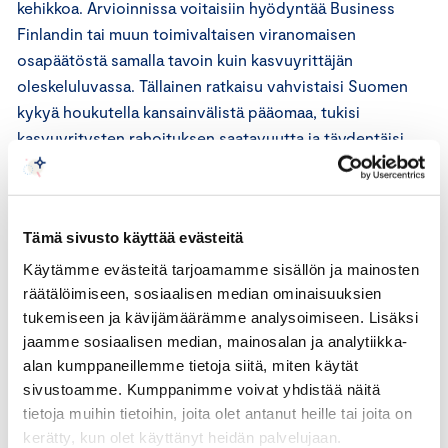
kehikkoa. Arvioinnissa voitaisiin hyödyntää Business
Finlandin tai muun toimivaltaisen viranomaisen
osapäätöstä samalla tavoin kuin kasvuyrittäjän
oleskeluluvassa. Tällainen ratkaisu vahvistaisi Suomen
kykyä houkutella kansainvälistä pääomaa, tukisi
kasvuyritysten rahoituksen saatavuutta ja täydentäisi
luontevasti tässä esityksessä ehdotettuja yrittäjyyteen
perustuvia maahantuloväyliä.
Tämä sivusto käyttää evästeitä
Keskuskauppakamari muistuttaa, että Suomen
kilpailijamaissa on käytössä malleja, joissa merkittävä
Käytämme evästeitä tarjoamamme sisällön ja mainosten
yritystoimintaa, kasvuyrityksiä tai rahastoja tukeva
räätälöimiseen, sosiaalisen median ominaisuuksien
tukemiseen ja kävijämäärämme analysoimiseen. Lisäksi
investointi voi muodostaa perusteen määräaikaiselle
jaamme sosiaalisen median, mainosalan ja analytiikka-
oleskeluluvalle. Myös tämän esityksen kansainvälisessä
alan kumppaneillemme tietoja siitä, miten käytät
vertailussa tarkastellaan useita maita, jotka ovat
sivustoamme. Kumppanimme voivat yhdistää näitä
kehittäneet erilaisia yrittäjä- ja sijoittajapolkuja
tietoja muihin tietoihin, joita olet antanut heille tai joita on
kansainvälisen pääoman houkuttelemiseksi.
kerätty, kun olet käyttänyt heidän palvelujaan.