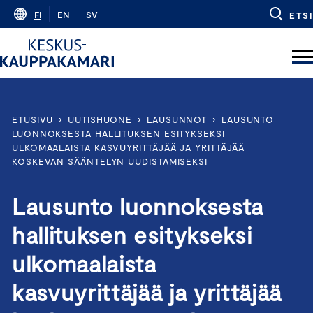
Skip
FI
EN
SV
ETSI
to
content
ETUSIVU
›
UUTISHUONE
›
LAUSUNNOT
›
LAUSUNTO
LUONNOKSESTA HALLITUKSEN ESITYKSEKSI
ULKOMAALAISTA KASVUYRITTÄJÄÄ JA YRITTÄJÄÄ
KOSKEVAN SÄÄNTELYN UUDISTAMISEKSI
Lausunto luonnoksesta
hallituksen esitykseksi
ulkomaalaista
kasvuyrittäjää ja yrittäjää