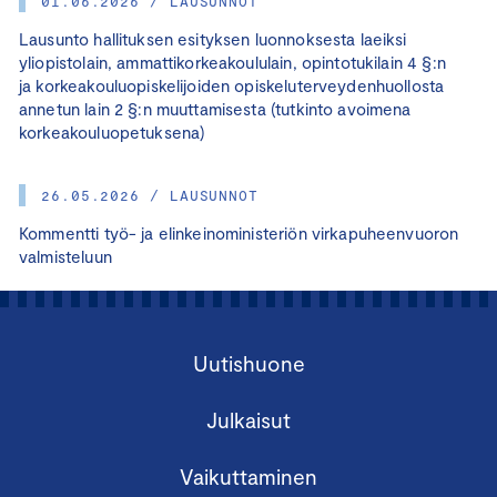
01.06.2026 / LAUSUNNOT
Lausunto hallituksen esityksen luonnoksesta laeiksi
yliopistolain, ammattikorkeakoululain, opintotukilain 4 §:n
ja korkeakouluopiskelijoiden opiskeluterveydenhuollosta
annetun lain 2 §:n muuttamisesta (tutkinto avoimena
korkeakouluopetuksena)
26.05.2026 / LAUSUNNOT
Kommentti työ- ja elinkeinoministeriön virkapuheenvuoron
valmisteluun
Uutishuone
Julkaisut
Vaikuttaminen