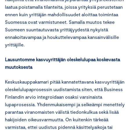
laatua poistamalla tilanteita, joissa yrityksiä perustetaan
ennen kuin yrittäjän mahdollisuudet aloittaa toimintaa
Suomessa ovat varmistuneet. Samalla muutos tekee
Suomeen suuntautuvasta yrittäjyydestä nykyistä
ennakoitavampaa ja houkuttelevampaa kansainvälisille
yrittäjille.
Lausuntomme kasvuyrittäjän oleskelulupaa koskevasta
muutoksesta
Keskuskauppakamari pitää kannatettavana kasvuyrittäjän
oleskelulupaprosessin uudistamista siten, että Business
Finlandin arvio integroidaan osaksi varsinaista
lupaprosessia. Yhdenmukaisempi ja selkeämpi menettely
parantaa viranomaisten välistä tiedonkulkua sekä lisää
hakijoiden oikeusvarmuutta. On kuitenkin tärkeää
varmistaa, ettei uudistus pidennä käsittelyaikoja tai