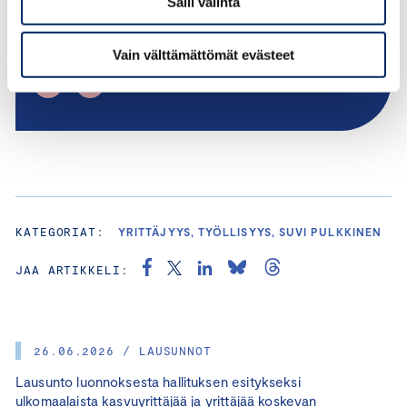
Salli valinta
suvi.pulkkinen@chamber.fi
+358 50 404 1810
Vain välttämättömät evästeet
KATEGORIAT:
YRITTÄJYYS, TYÖLLISYYS, SUVI PULKKINEN
JAA ARTIKKELI:
26.06.2026 / LAUSUNNOT
Lausunto luonnoksesta hallituksen esitykseksi
ulkomaalaista kasvuyrittäjää ja yrittäjää koskevan