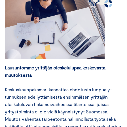
Lausuntomme yrittäjän oleskelulupaa koskevasta
muutoksesta
Keskuskauppakamari kannattaa ehdotusta luopua y-
tunnuksen edellyttämisestä ensimmäisen yrittäjän
oleskeluluvan hakemusvaiheessa tilanteissa, joissa
yritystoiminta ei ole vielä käynnistynyt Suomessa.
Muutos vähentää tarpeetonta hallinnollista työtä sekä
hakijoilta että viranomaisilta ja parantaa yritysrekisterien