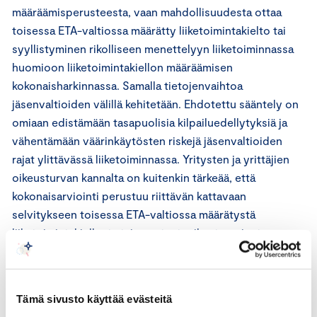
määräämisperusteesta, vaan mahdollisuudesta ottaa
toisessa ETA-valtiossa määrätty liiketoimintakielto tai
syyllistyminen rikolliseen menettelyyn liiketoiminnassa
huomioon liiketoimintakiellon määräämisen
kokonaisharkinnassa. Samalla tietojenvaihtoa
jäsenvaltioiden välillä kehitetään. Ehdotettu sääntely on
omiaan edistämään tasapuolisia kilpailuedellytyksiä ja
vähentämään väärinkäytösten riskejä jäsenvaltioiden
rajat ylittävässä liiketoiminnassa. Yritysten ja yrittäjien
oikeusturvan kannalta on kuitenkin tärkeää, että
kokonaisarviointi perustuu riittävän kattavaan
selvitykseen toisessa ETA-valtiossa määrätystä
liiketoimintakiellosta tai annetusta rikostuomiosta.
Tämä sivusto käyttää evästeitä