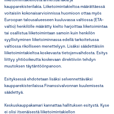
kaupparekisterilakia. Liiketoimintakieltoa määrättäessä
voitaisiin kokonaisarvioinnissa huomioon ottaa myös
Euroopan talousalueeseen kuuluvassa valtiossa (ETA-
valtio) henkilölle määrätty kielto harjoittaa liiketoimintaa
tai osallistua liiketoimintaan samoin kuin henkilön
syyllistyminen liiketoiminnassa edellä tarkoitetussa
valtiossa rikolliseen menettelyyn. Lisäksi säädettäisiin
liiketoimintakieltoa koskevasta tietojenvaihdosta. Esitys
liittyy yhtiöoikeutta koskevaan direktiiviin tehdyn
muutoksen täytäntöönpanoon.
Esityksessä ehdotetaan lisäksi selvennettäväksi
kaupparekisterilaissa Finanssivalvonnan kuulemisesta
säädettyä.
Keskuskauppakamari kannattaa hallituksen esitystä. Kyse
ei olisi itsenäisestä liiketoimintakiellon