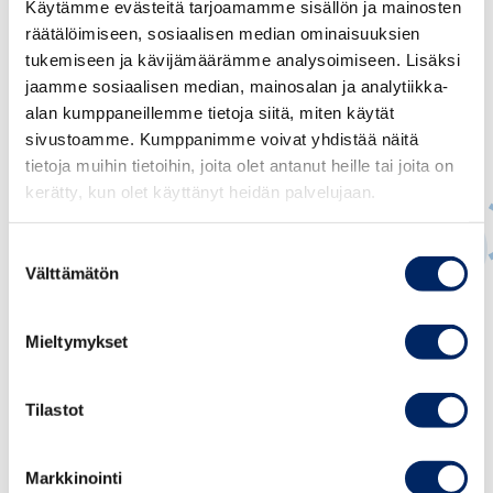
Käytämme evästeitä tarjoamamme sisällön ja mainosten
räätälöimiseen, sosiaalisen median ominaisuuksien
tukemiseen ja kävijämäärämme analysoimiseen. Lisäksi
jaamme sosiaalisen median, mainosalan ja analytiikka-
alan kumppaneillemme tietoja siitä, miten käytät
sivustoamme. Kumppanimme voivat yhdistää näitä
tietoja muihin tietoihin, joita olet antanut heille tai joita on
kerätty, kun olet käyttänyt heidän palvelujaan.
Suostumuksen
Välttämätön
valinta
Ville Kajala
Mieltymykset
JOHTAVA ASIANTUNTIJA, YHTIÖ- JA
ARVOPAPERIMARKKINAOIKEUS, CORPORATE
GOVERNANCE
Tilastot
ville.kajala@chamber.fi
+358 50 376 1460
Markkinointi