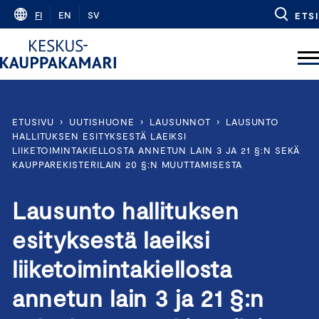
Skip
FI
EN
SV
ETSI
to
content
ETUSIVU
›
UUTISHUONE
›
LAUSUNNOT
›
LAUSUNTO
HALLITUKSEN ESITYKSESTÄ LAEIKSI
LIIKETOIMINTAKIELLOSTA ANNETUN LAIN 3 JA 21 §:N SEKÄ
KAUPPAREKISTERILAIN 20 §:N MUUTTAMISESTA
Lausunto hallituksen
esityksestä laeiksi
liiketoimintakiellosta
annetun lain 3 ja 21 §:n