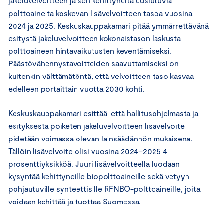
jakeluvelvoitteen ja sen kehittyneitä uusiutuvia
polttoaineita koskevan lisävelvoitteen tasoa vuosina
2024 ja 2025. Keskuskauppakamari pitää ymmärrettävänä
esitystä jakeluvelvoitteen kokonaistason laskusta
polttoaineen hintavaikutusten keventämiseksi.
Päästövähennystavoitteiden saavuttamiseksi on
kuitenkin välttämätöntä, että velvoitteen taso kasvaa
edelleen portaittain vuotta 2030 kohti.
Keskuskauppakamari esittää, että hallitusohjelmasta ja
esityksestä poiketen jakeluvelvoitteen lisävelvoite
pidetään voimassa olevan lainsäädännön mukaisena.
Tällöin lisävelvoite olisi vuosina 2024–2025 4
prosenttiyksikköä. Juuri lisävelvoitteella luodaan
kysyntää kehittyneille biopolttoaineille sekä vetyyn
pohjautuville synteettisille RFNBO-polttoaineille, joita
voidaan kehittää ja tuottaa Suomessa.