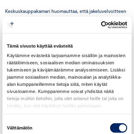
Keskuskauppakamari huomauttaa, että jakeluvelvoitteen
muutosten taustalla ovat energiakriisin ja polttoaineen
hintojen nousun vuoksi tehty kahden vuoden pudotus
jakeluvelvoitteen tasoon. Tätä vastaavasti kompensoitiin
korottamalla jakeluvelvoitteen tasoa voimakkaasti
Tämä sivusto käyttää evästeitä
vuodesta 2024 lähtien menetettyjen päästövähennysten
Käytämme evästeitä tarjoamamme sisällön ja mainosten
korvaamiseksi. Ilmastovuosikertomuksen mukaan
räätälöimiseen, sosiaalisen median ominaisuuksien
liikennesuoritteen laskun vuoksi Suomi kuitenkin alitti
tukemiseen ja kävijämäärämme analysoimiseen. Lisäksi
taakanjakosektorin päästövähennysvelvoitteen vuonna
jaamme sosiaalisen median, mainosalan ja analytiikka-
2022, vaikka velvoitetaso oli alempi. Vuodelle 2024
alan kumppaneillemme tietoja siitä, miten käytät
säädetty jyrkkä nousu ei siten olisi ollut tarpeen, mutta
sivustoamme. Kumppanimme voivat yhdistää näitä
loi liikennesektorille huolta voimakkaasta hintojen
tietoja muihin tietoihin, joita olet antanut heille tai joita on
noususta ja paineen nyt käsittelyssä olevaan
kerätty, kun olet käyttänyt heidän palvelujaan.
velvoitetason muutokseen. Viime vuosien poukkoileva
kehitys korostaakin velvoitteen ennakoitavuuden
Suostumuksen
merkitystä. Velvoitetason voimakkaita laskuja ja nousuja
Välttämätön
valinta