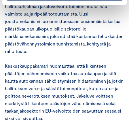
hallitusohjelman jakeluvelvoitetoimien huolellista
valmistelua ja ripeää toteuttamista. Uusi
joustomekanismi luo onnistuessaan ensimmäistä kertaa
päästökaupan ulkopuolisille sektoreille
markkinamekanismin, joka edistää kustannustehokkaiden
päästövähennystoimien tunnistamista, kehitystä ja
rahoitusta.
Keskuskauppakamari huomauttaa, että liikenteen
päästöjen vähenemiseen vaikuttaa autokaupan ja sitä
kautta autokannan sähköistymisen hidastuminen ja jotkin
hallituksen vero- ja säästötoimenpiteet, kuten auto- ja
polttoaineverotuksen muutokset. Jakeluvelvoitteen
merkitystä liikenteen päästöjen vähentämisessä sekä
taakanjakosektorin EU-velvoitteiden saavuttamisessa ei
siksi voi sivuuttaa.