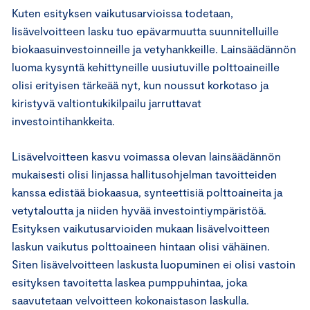
Kuten esityksen vaikutusarvioissa todetaan,
lisävelvoitteen lasku tuo epävarmuutta suunnitelluille
biokaasuinvestoinneille ja vetyhankkeille. Lainsäädännön
luoma kysyntä kehittyneille uusiutuville polttoaineille
olisi erityisen tärkeää nyt, kun noussut korkotaso ja
kiristyvä valtiontukikilpailu jarruttavat
investointihankkeita.
Lisävelvoitteen kasvu voimassa olevan lainsäädännön
mukaisesti olisi linjassa hallitusohjelman tavoitteiden
kanssa edistää biokaasua, synteettisiä polttoaineita ja
vetytaloutta ja niiden hyvää investointiympäristöä.
Esityksen vaikutusarvioiden mukaan lisävelvoitteen
laskun vaikutus polttoaineen hintaan olisi vähäinen.
Siten lisävelvoitteen laskusta luopuminen ei olisi vastoin
esityksen tavoitetta laskea pumppuhintaa, joka
saavutetaan velvoitteen kokonaistason laskulla.