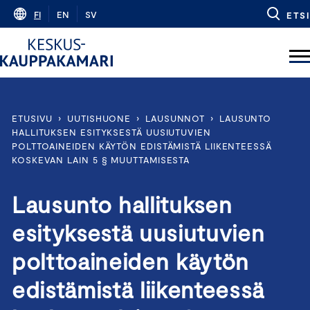
Skip
FI
EN
SV
ETSI
to
content
ETUSIVU
›
UUTISHUONE
›
LAUSUNNOT
›
LAUSUNTO
HALLITUKSEN ESITYKSESTÄ UUSIUTUVIEN
POLTTOAINEIDEN KÄYTÖN EDISTÄMISTÄ LIIKENTEESSÄ
KOSKEVAN LAIN 5 § MUUTTAMISESTA
Lausunto hallituksen
esityksestä uusiutuvien
polttoaineiden käytön
edistämistä liikenteessä