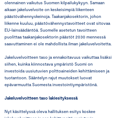
olennainen vaikutus Suomen kilpailukykyyn. Samaan
aikaan jakeluvelvoite on keskeisimpiä liikenteen
päästövähennyskeinoja. Taakanjakosektorin, johon
liikenne kuuluu, päästövähennystavoitteet ovat sitovaa
EU-lainsäädäntöä. Suomelle asetetun tavoitteen
puolittaa taakanjakosektorin päästöt 2030 mennessä
saavuttaminen ei ole mahdollista ilman jakeluvelvoitetta.
Jakeluvelvoitteen taso ja ennakoitavuus vaikuttaa lisäksi
siihen, kuinka kiinnostava ympäristö Suomi on
investoida uusiutuvien polttoaineiden kehittämiseen ja
tuotantoon. Sääntelyn rajut muutokset luovat
epävarmuutta Suomesta investointiympäristönä.
Jakeluvelvoitteen taso lakiesityksessä
Nyt käsittelyssä oleva hallituksen esitys koskee