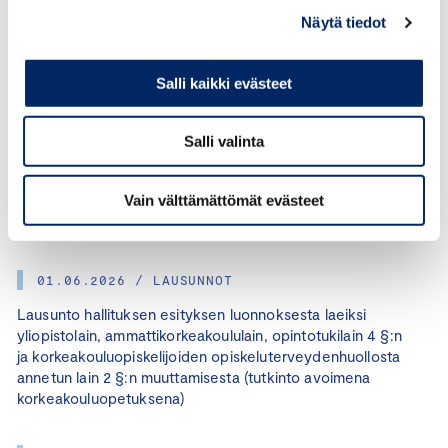
15.06.2026 / LAUSUNNOT
Näytä tiedot
Lausunto valtioneuvoston asetuksesta
valtionavustuksesta työvoimaviranomaiselle työttömien
Salli kaikki evästeet
nuorten työllistämiseen vuosina 2026 ja 2027 annetun
asetuksen muuttamisesta
Salli valinta
12.06.2026 / LAUSUNNOT
Vain välttämättömät evästeet
Lausunto luonnoksesta valtiovarainministeriön
selvitykseksi liikuntapalvelujen arvonlisäverokohtelusta
01.06.2026 / LAUSUNNOT
Lausunto hallituksen esityksen luonnoksesta laeiksi
yliopistolain, ammattikorkeakoululain, opintotukilain 4 §:n
ja korkeakouluopiskelijoiden opiskeluterveydenhuollosta
annetun lain 2 §:n muuttamisesta (tutkinto avoimena
korkeakouluopetuksena)