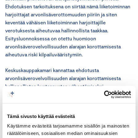
Ehdotuksen tarkoituksena on siirtää nämä liiketoiminnan
harjoittajat arvonlisäverottomuuden piiriin ja siten
keventää vähäisen liiketoiminnan harjoittajille
verotuksesta aiheutuvaa hallinnollista taakkaa.
Esitysluonnoksessa on otettu huomioon
arvonlisäverovelvollisuuden alarajan korottamisesta
aiheutuva riski kilpailuvääristymiin.
Keskuskauppakamari kannattaa ehdotusta
arvonlisäverovelvollisuuden alarajan korottamisesta
hallinnollisten kustannusten vähentämiseksi.
Keskuskauppakamari pitää tärkeänä sitä, että
verovelvollisia kohdellaan neutraalisti, mutta ei näe
arvonlisäverovelvollisuuden alarajan maltillisella
Tämä sivusto käyttää evästeitä
korottamisella olevan merkittävää vaikutusta
Käytämme evästeitä tarjoamamme sisällön ja mainosten
kilpailutilanteeseen.
räätälöimiseen, sosiaalisen median ominaisuuksien