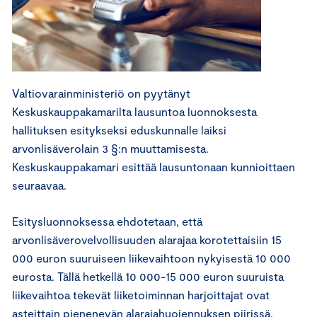
Valtiovarainministeriö on pyytänyt
Keskuskauppakamarilta lausuntoa luonnoksesta
hallituksen esitykseksi eduskunnalle laiksi
arvonlisäverolain 3 §:n muuttamisesta.
Keskuskauppakamari esittää lausuntonaan kunnioittaen
seuraavaa.
Esitysluonnoksessa ehdotetaan, että
arvonlisäverovelvollisuuden alarajaa korotettaisiin 15
000 euron suuruiseen liikevaihtoon nykyisestä 10 000
eurosta. Tällä hetkellä 10 000-15 000 euron suuruista
liikevaihtoa tekevät liiketoiminnan harjoittajat ovat
asteittain pienenevän alarajahuojennuksen piirissä.