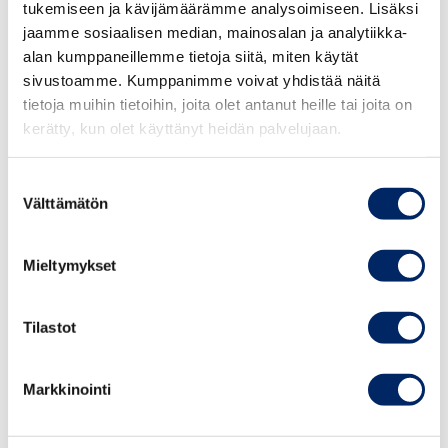
tukemiseen ja kävijämäärämme analysoimiseen. Lisäksi
jaamme sosiaalisen median, mainosalan ja analytiikka-
alan kumppaneillemme tietoja siitä, miten käytät
sivustoamme. Kumppanimme voivat yhdistää näitä
KATEGORIAT:
VEROTUS
tietoja muihin tietoihin, joita olet antanut heille tai joita on
kerätty, kun olet käyttänyt heidän palvelujaan.
JAA ARTIKKELI:
Suostumuksen
Välttämätön
valinta
26.06.2026 / LAUSUNNOT
Lausunto luonnoksesta hallituksen esitykseksi
Mieltymykset
ulkomaalaista kasvuyrittäjää ja yrittäjää koskevan
sääntelyn uudistamiseksi
Tilastot
26.06.2026 / LAUSUNNOT
Lausunto koulujen ja oppilaitosten loma-aikoja koskevasta
Markkinointi
muistioluonnoksesta