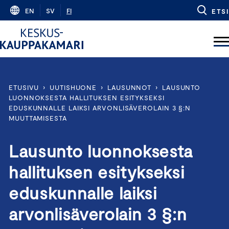
Skip
EN
SV
FI
ETSI
to
content
ETUSIVU
›
UUTISHUONE
›
LAUSUNNOT
›
LAUSUNTO
LUONNOKSESTA HALLITUKSEN ESITYKSEKSI
EDUSKUNNALLE LAIKSI ARVONLISÄVEROLAIN 3 §:N
MUUTTAMISESTA
Lausunto luonnoksesta
hallituksen esitykseksi
eduskunnalle laiksi
arvonlisäverolain 3 §:n