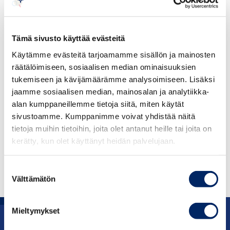
asetukseen perusteettomien maarajoitusten
poistamisesta liittyvä valvonta. Asetuksella pyritään
puuttumaan geoblokkaukseen ja torjumaan
Tämä sivusto käyttää evästeitä
asiakkaiden kansallisuuteen tai asuin- tai
Käytämme evästeitä tarjoamamme sisällön ja mainosten
sijoittautumispaikkaan perustuvaa syrjintää.
räätälöimiseen, sosiaalisen median ominaisuuksien
tukemiseen ja kävijämäärämme analysoimiseen. Lisäksi
Keskuskauppakamari kannattaa ehdotusta.
jaamme sosiaalisen median, mainosalan ja analytiikka-
Valvonnan kohteena olisivat muun muassa
alan kumppaneillemme tietoja siitä, miten käytät
ulkomaiset verkkokaupat, joita kuluttaja-asiamies
sivustoamme. Kumppanimme voivat yhdistää näitä
valvoo jo nyt voimassa olevien toimivaltuuksiensa
tietoja muihin tietoihin, joita olet antanut heille tai joita on
nojalla. Ehdotettu toimivallan laajennus ei sisällä
kerätty, kun olet käyttänyt heidän palvelujaan.
elinkeinonharjoittajien välisten suhteiden valvontaa.
Suostumuksen
Välttämätön
valinta
Mieltymykset