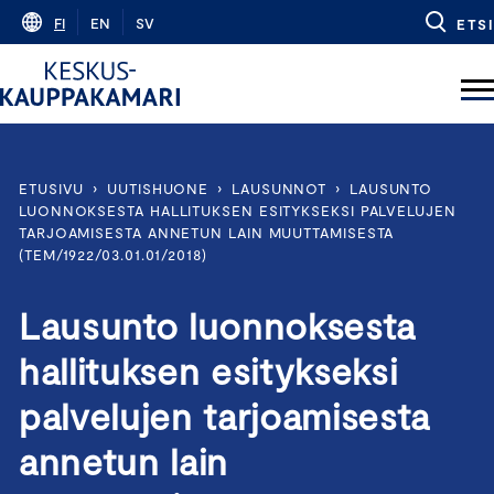
Skip
FI
EN
SV
ETSI
to
content
ETUSIVU
›
UUTISHUONE
›
LAUSUNNOT
›
LAUSUNTO
LUONNOKSESTA HALLITUKSEN ESITYKSEKSI PALVELUJEN
TARJOAMISESTA ANNETUN LAIN MUUTTAMISESTA
(TEM/1922/03.01.01/2018)
Lausunto luonnoksesta
hallituksen esitykseksi
palvelujen tarjoamisesta
annetun lain