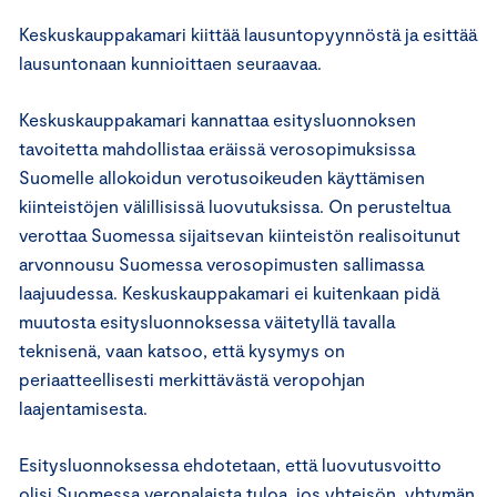
Keskuskauppakamari kiittää lausuntopyynnöstä ja esittää
lausuntonaan kunnioittaen seuraavaa.
Keskuskauppakamari kannattaa esitysluonnoksen
tavoitetta mahdollistaa eräissä verosopimuksissa
Suomelle allokoidun verotusoikeuden käyttämisen
kiinteistöjen välillisissä luovutuksissa. On perusteltua
verottaa Suomessa sijaitsevan kiinteistön realisoitunut
arvonnousu Suomessa verosopimusten sallimassa
laajuudessa. Keskuskauppakamari ei kuitenkaan pidä
muutosta esitysluonnoksessa väitetyllä tavalla
teknisenä, vaan katsoo, että kysymys on
periaatteellisesti merkittävästä veropohjan
laajentamisesta.
Esitysluonnoksessa ehdotetaan, että luovutusvoitto
olisi Suomessa veronalaista tuloa, jos yhteisön, yhtymän