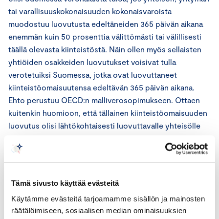
tai varallisuuskokonaisuuden kokonaisvaroista
muodostuu luovutusta edeltäneiden 365 päivän aikana
enemmän kuin 50 prosenttia välittömästi tai välillisesti
täällä olevasta kiinteistöstä. Näin ollen myös sellaisten
yhtiöiden osakkeiden luovutukset voisivat tulla
verotetuiksi Suomessa, jotka ovat luovuttaneet
kiinteistöomaisuutensa edeltävän 365 päivän aikana.
Ehto perustuu OECD:n malliverosopimukseen. Ottaen
kuitenkin huomioon, että tällainen kiinteistöomaisuuden
luovutus olisi lähtökohtaisesti luovuttavalle yhteisölle
Suomessa veronalaista tuloa, jatkovalmistelussa olisi
hyvä arvioida 365 päivän rajan tarkoituksenmukaisuutta
kriittisesti huomioiden muun muassa verotuksen
ennakoitavuus ja hallinnollinen taakka. Arvioinnissa tulisi
Tämä sivusto käyttää evästeitä
ottaa huomioon 365 päivän rajasta aiheutuvat
Käytämme evästeitä tarjoamamme sisällön ja mainosten
kiinteistöjen arvostamiseen liittyvät tulkintakysymykset
räätälöimiseen, sosiaalisen median ominaisuuksien
ja säännöksestä aiheutuva verotuksellinen epävarmuus.