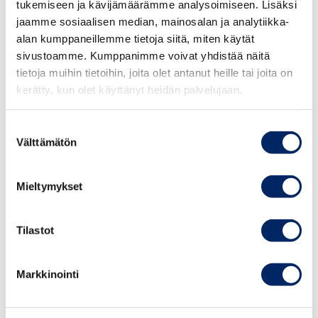
tukemiseen ja kävijämäärämme analysoimiseen. Lisäksi
jaamme sosiaalisen median, mainosalan ja analytiikka-
Esitysluonnoksessa on käytetty uutta termiä
toisen
alan kumppaneillemme tietoja siitä, miten käytät
henkilön eduksi hallittu varallisuuskokonaisuus
. Tämä
sivustoamme. Kumppanimme voivat yhdistää näitä
termi olisi hyvä määritellä esitysluonnoksen
tietoja muihin tietoihin, joita olet antanut heille tai joita on
perusteluissa tarkemmin. Jatkovalmistelussa olisi myös
kerätty, kun olet käyttänyt heidän palvelujaan.
hyvä käsitellä tarkemmin sellaisen toisen henkilön eduksi
hallitun varallisuuskokonaisuuden osakkeiden
Suostumuksen
luovutusta, jota verotuksellisesti on pidetty
Välttämätön
valinta
läpivirtausyksikkönä.
Mieltymykset
Esitysluonnoksessa esitetään, että arvopaperipörssissä
listatut yhtiöt rajattaisiin soveltamisalan ulkopuolelle.
Tilastot
Jatkovalmistelussa olisi hyvä vielä arvioida
laajaomisteisten kiinteistösijoitusrahastojen osuuksien
luovutusten jättämistä soveltamisalan ulkopuolelle
Markkinointi
vastaavin perustein.