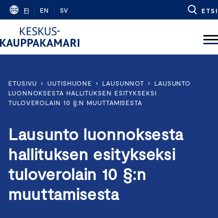
Skip
FI
EN
SV
ETSI
to
content
ETUSIVU
›
UUTISHUONE
›
LAUSUNNOT
›
LAUSUNTO
LUONNOKSESTA HALLITUKSEN ESITYKSEKSI
TULOVEROLAIN 10 §:N MUUTTAMISESTA
Lausunto luonnoksesta
hallituksen esitykseksi
tuloverolain 10 §:n
muuttamisesta