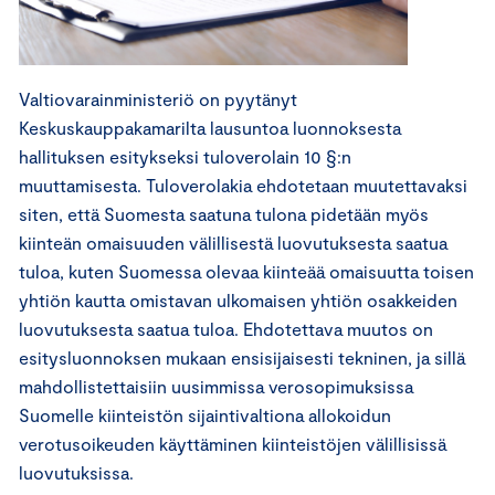
Valtiovarainministeriö on pyytänyt
Keskuskauppakamarilta lausuntoa luonnoksesta
hallituksen esitykseksi tuloverolain 10 §:n
muuttamisesta. Tuloverolakia ehdotetaan muutettavaksi
siten, että Suomesta saatuna tulona pidetään myös
kiinteän omaisuuden välillisestä luovutuksesta saatua
tuloa, kuten Suomessa olevaa kiinteää omaisuutta toisen
yhtiön kautta omistavan ulkomaisen yhtiön osakkeiden
luovutuksesta saatua tuloa. Ehdotettava muutos on
esitysluonnoksen mukaan ensisijaisesti tekninen, ja sillä
mahdollistettaisiin uusimmissa verosopimuksissa
Suomelle kiinteistön sijaintivaltiona allokoidun
verotusoikeuden käyttäminen kiinteistöjen välillisissä
luovutuksissa.