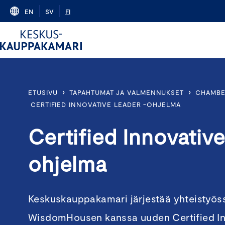
Skip
EN
SV
FI
to
content
›
›
ETUSIVU
TAPAHTUMAT JA VALMENNUKSET
CHAMBE
CERTIFIED INNOVATIVE LEADER -OHJELMA
Certified Innovativ
ohjelma
Keskuskauppakamari järjestää yhteistyös
WisdomHousen kanssa uuden Certified In