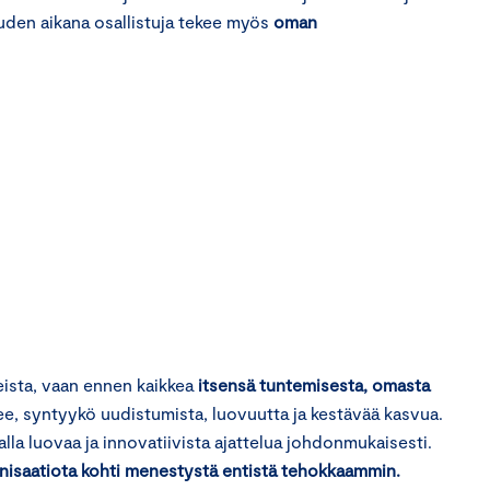
uuden aikana osallistuja tekee myös
oman
eista, vaan ennen kaikkea
itsensä tuntemisesta, omasta
ee, syntyykö uudistumista, luovuutta ja kestävää kasvua.
la luovaa ja innovatiivista ajattelua johdonmukaisesti.
nisaatiota kohti menestystä entistä tehokkaammin.