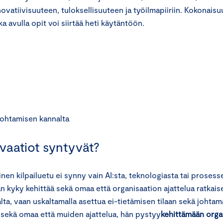
vatiivisuuteen, tuloksellisuuteen ja työilmapiiriin. Kokonais
ka avulla opit voi siirtää heti käytäntöön.
 johtamisen kannalta
ovaatiot syntyvät?
n kilpailuetu ei synny vain AI:sta, teknologiasta tai prosess
n kyky kehittää sekä omaa että organisaation ajattelua ratkais
a, vaan uskaltamalla asettua ei-tietämisen tilaan sekä johtamal
 sekä omaa että muiden ajattelua, hän pystyy
kehittämään orga