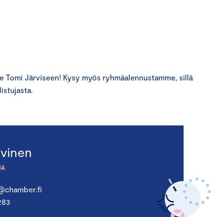
 Tomi Järviseen! Kysy myös ryhmäalennustamme, sillä
istujasta.
rvinen
JA
n@chamber.fi
283