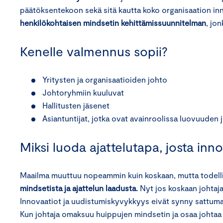
päätöksentekoon sekä sitä kautta koko organisaation inno
henkilökohtaisen mindsetin kehittämissuunnitelman
, jon
Kenelle valmennus sopii?
Yritysten ja organisaatioiden johto
Johtoryhmiin kuuluvat
Hallitusten jäsenet
Asiantuntijat, jotka ovat avainroolissa luovuuden
Miksi luoda ajattelutapa, josta inn
Maailma muuttuu nopeammin kuin koskaan, mutta todelline
mindsetista ja ajattelun laadusta.
Nyt jos koskaan johtaja
Innovaatiot ja uudistumiskyvykkyys eivät synny sattumalt
Kun johtaja omaksuu huippujen mindsetin ja osaa johtaa