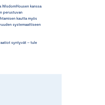
 ja WisdomHousen kanssa
en perustuvan
johtamisen kautta myös
ovuuden systemaattiseen
vaatiot syntyvät – tule