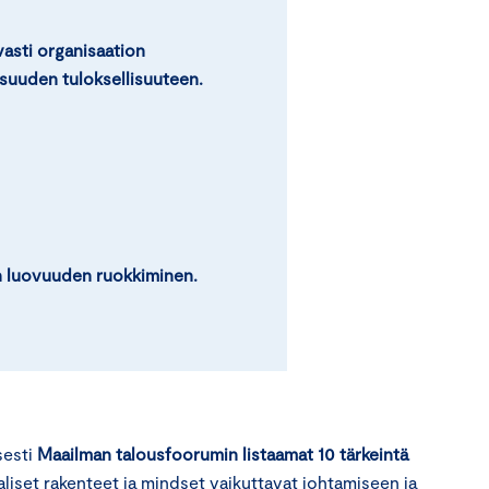
evasti organisaation
suuden tuloksellisuuteen.
in luovuuden ruokkiminen.
sesti
Maailman talousfoorumin listaamat 10 tärkeintä
iset rakenteet ja mindset vaikuttavat johtamiseen ja