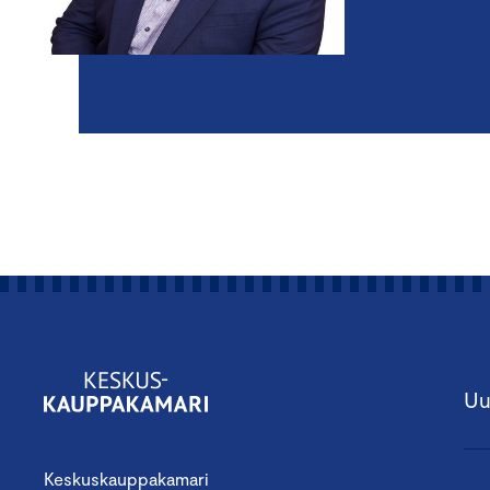
Uu
Keskuskauppakamari