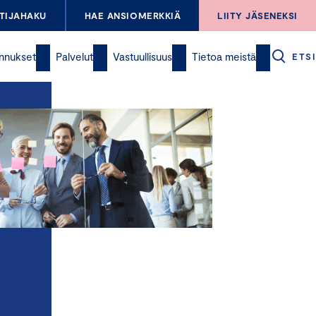
TIJAHAKU
HAE ANSIOMERKKIÄ
LIITY JÄSENEKSI
nnukset
Palvelut
Vastuullisuus
Tietoa meistä
ETSI