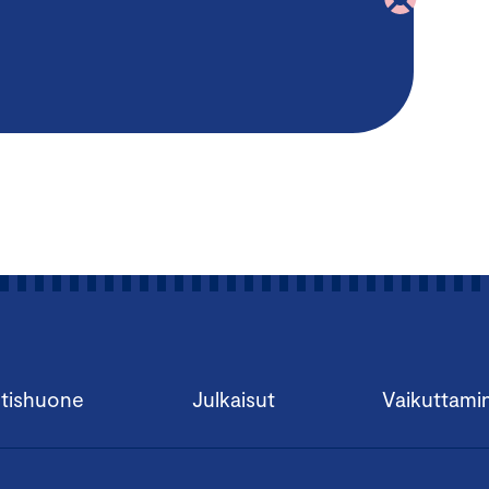
tishuone
Julkaisut
Vaikuttami