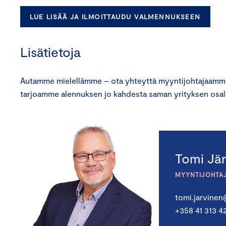
LUE LISÄÄ JA ILMOITTAUDU VALMENNUKSEEN
Lisätietoja
Autamme mielellämme – ota yhteyttä myyntijohtajaamme
tarjoamme alennuksen jo kahdesta saman yrityksen osall
Tomi Jä
MYYNTIJOHTA
tomi.jarvine
+358 41 313 4