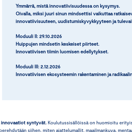
Ymmärrä, mistä innovatiivisuudessa on kysymys.
Oivalla, miksi juuri sinun mindsettisi vaikuttaa ratkais
innovatiivisuuteen, uudistumiskyvykkyyteen ja tulevai
Moduuli II:
29.10.2026
Huippujen mindsetin keskeiset piirteet.
Innovatiivisen tiimin luomisen edellytykset.
Moduuli III: 2.12.2026
Innovatiivisen ekosysteemin rakentaminen ja radikaal
a innovaatiot syntyvät.
Koulutussisällöissä on huomioitu erityi
ehdytään siihen, miten ajattelumallit, maailmankuva, mentaal