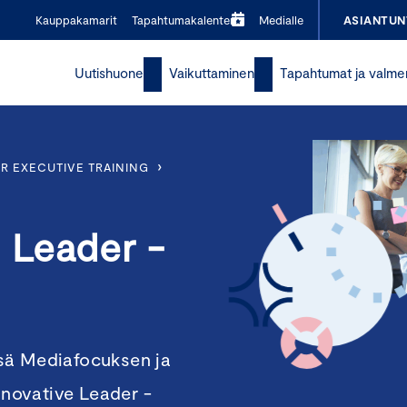
Kauppakamarit
Tapahtumakalenteri
Medialle
ASIANTUN
Uutishuone
Vaikuttaminen
Tapahtumat ja valme
›
R EXECUTIVE TRAINING
e Leader -
sä Mediafocuksen ja
novative Leader -