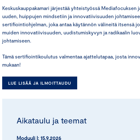
Keskuskauppakamari järjestää yhteistyössä Mediafocuksen
uuden, huippujen mindsetiin ja innovatiivisuuden johtamise
sertifiointiohjelman, joka antaa käytännön välineitä itsensä 
muiden innovatiivisuuden, uudistumiskyvyn ja radikaalin lu
johtamiseen.
Tämä sertifiointikoulutus valmentaa ajattelutapaa, josta inno
mukaan!
LUE LISÄÄ JA ILMOITTAUDU
Aikataulu ja teemat
Moduuli I:
15.9.2026