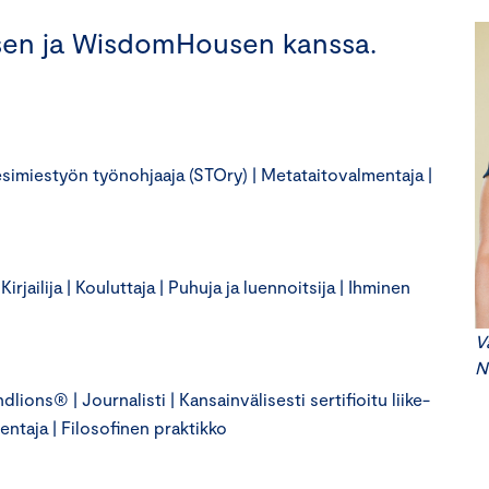
sen ja WisdomHousen kanssa.
imiestyön työnohjaaja (STOry) | Metataitovalmentaja |
jailija | Kouluttaja | Puhuja ja luennoitsija | Ihminen
V
N
ions® | Journalisti | Kansainvälisesti sertifioitu liike-
entaja | Filosofinen praktikko