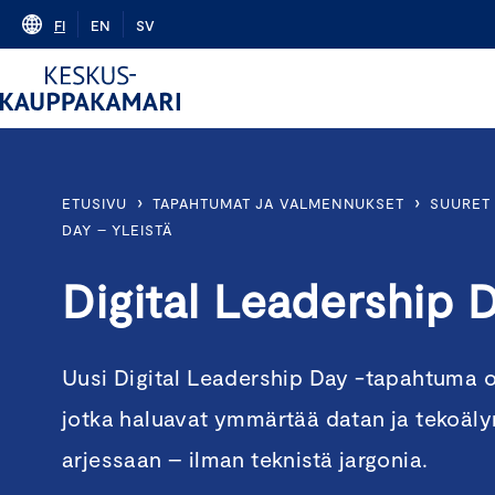
Skip
FI
EN
SV
to
content
›
›
ETUSIVU
TAPAHTUMAT JA VALMENNUKSET
SUURET 
DAY – YLEISTÄ
Digital Leadership 
Uusi Digital Leadership Day -tapahtuma on
jotka haluavat ymmärtää datan ja tekoäly
arjessaan – ilman teknistä jargonia.