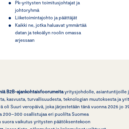
Pk-yritysten toimitusjohtajat ja
johtoryhmä
Liiketoimintajohto ja päättäjät
Kaikki ne, jotka haluavat ymmärtää
datan ja tekoälyn roolin omassa
arjessaan
miä B2B-ajankohtaisfoorumeita
yritysjohdolle, asiantuntijoille
a, kasvusta, turvallisuudesta, teknologian muutoksesta ja yri
 oli Suuri veropäivä, joka järjestetään tänä vuonna 2026 jo 39
pa 200–300 osallistujaa eri puolilta Suomea
 on suora vaikutus yritysten päätöksentekoon
ka
, jossa tieto, näkemykset ja kokemukset vaihtuvat