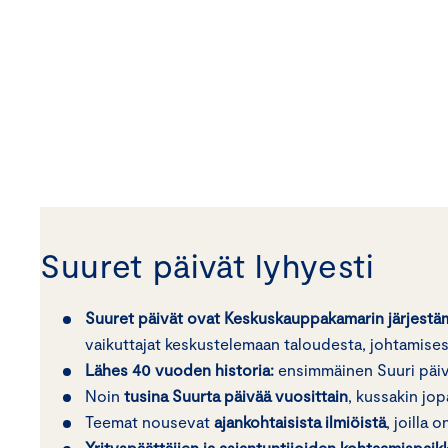
Suuret päivät lyhyesti
Suuret päivät ovat Keskuskauppakamarin järjestä
vaikuttajat keskustelemaan taloudesta, johtamisest
Lähes 40 vuoden historia:
ensimmäinen Suuri päivä
Noin
tusina Suurta päivää vuosittain
, kussakin jo
Teemat nousevat
ajankohtaisista ilmiöistä
, joilla
Yrityspäättäjien ja asiantuntijoiden kohtaamispaik