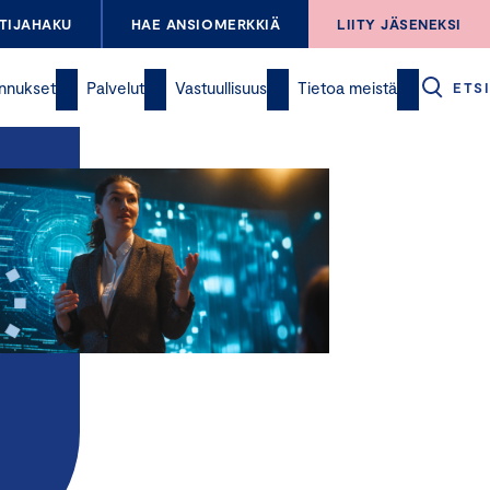
TIJAHAKU
HAE ANSIOMERKKIÄ
LIITY JÄSENEKSI
nnukset
Palvelut
Vastuullisuus
Tietoa meistä
ETSI