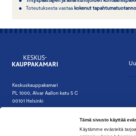
Toteutuksesta vastaa
kokenut tapahtumatuotannon
Uu
Keskuskauppakamari
PL 1000, Alvar Aallon katu 5 C
00101 Helsinki
09 4242 6200
Tämä sivusto käyttää eväs
keskuskauppakamari@chamber.fi
Käytämme evästeitä tarjoa