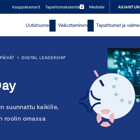
Kauppakamarit
Tapahtumakalenteri
Medialle
ASIANTUN
Uutishuone
Vaikuttaminen
Tapahtumat ja valme
›
PÄIVÄT
DIGITAL LEADERSHIP
Day
 suunnattu kaikille,
n roolin omassa