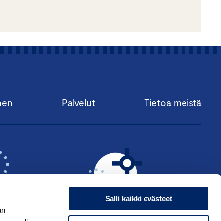
nen
Palvelut
Tietoa meistä
Salli kaikki evästeet
an