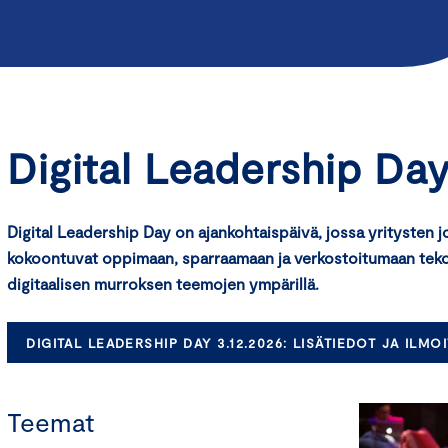
Digital Leadership Day
Digital Leadership Day on ajankohtaispäivä, jossa yritysten jo
kokoontuvat oppimaan, sparraamaan ja verkostoitumaan tekoä
digitaalisen murroksen teemojen ympärillä.
DIGITAL LEADERSHIP DAY 3.12.2026: LISÄTIEDOT JA ILM
Teemat