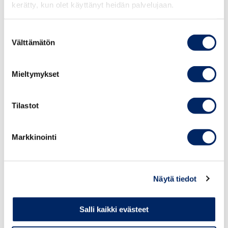
kerätty, kun olet käyttänyt heidän palvelujaan.
Elisa Markula
, toimitusjohtaja, VR Group
Anna-Leena Siliämaa
, Senior Manager,
Suostumuksen
Sustainable Sourcing, Group
Välttämätön
valinta
Procurement, Fazer
Mari Välimaa
, johtava auditoija, Bureau
Mieltymykset
Veritas
Eeva Taimisto
, Director, Sustainability
Consulting and Communications,
Tilastot
Miltton
Ioannis Ioannou
, Professor, Advisor on
Markkinointi
Sustainability Leadership & Corporate
Responsibility
Pekka Leskinen
, yksikönjohtaja,
Näytä tiedot
professori, Suomen Ympäristökeskus
SYKE
Noora Salonoja
, CEO, Partner,
Salli kaikki evästeet
Touchpoint Oy