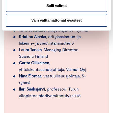
Jokke Eljala
, tutkimuspäällikkö,
Salli valinta
Suomalainen työ ry
Mervi Airaksinen
, toimitusjohtaja,
Vain välttämättömät evästeet
Microsoft Finland
Timo Ritakallio
, pääjohtaja, OP Ryhmä
Kristine Alanko
, erityisasiantuntija,
liikenne- ja viestintäministeriö
Laura Tarkka
, Managing Director,
Scandic Finland
Carita Ollikainen
,
yhteiskuntasuhdejohtaja, Valmet Oyj
Nina Elomaa
, vastuullisuusjohtaja, S-
ryhmä
Ilari Sääksjärvi
, professori, Turun
yliopiston biodiversiteettiyksikkö