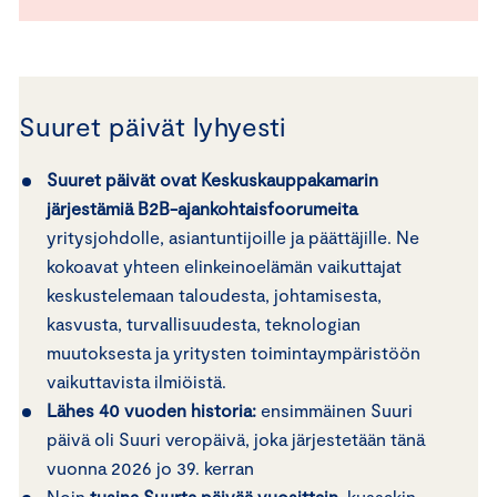
Suuret päivät lyhyesti
Suuret päivät ovat Keskuskauppakamarin
järjestämiä B2B-ajankohtaisfoorumeita
yritysjohdolle, asiantuntijoille ja päättäjille. Ne
kokoavat yhteen elinkeinoelämän vaikuttajat
keskustelemaan taloudesta, johtamisesta,
kasvusta, turvallisuudesta, teknologian
muutoksesta ja yritysten toimintaympäristöön
vaikuttavista ilmiöistä.
Lähes 40 vuoden historia:
ensimmäinen Suuri
päivä oli Suuri veropäivä, joka järjestetään tänä
vuonna 2026 jo 39. kerran
Noin
tusina Suurta päivää vuosittain
, kussakin