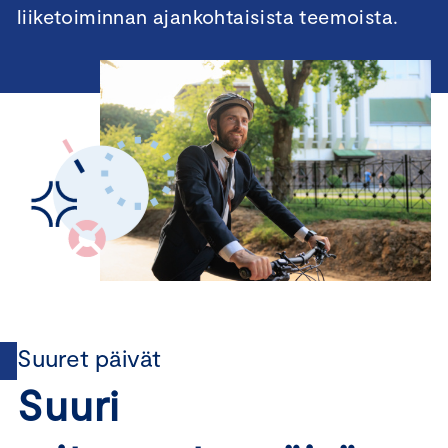
liiketoiminnan ajankohtaisista teemoista.
Suuret päivät
Suuri