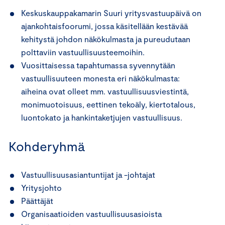
Keskuskauppakamarin Suuri yritysvastuupäivä on
ajankohtaisfoorumi, jossa käsitellään kestävää
kehitystä johdon näkökulmasta ja pureudutaan
polttaviin vastuullisuusteemoihin.
Vuosittaisessa tapahtumassa syvennytään
vastuullisuuteen monesta eri näkökulmasta:
aiheina ovat olleet mm. vastuullisuusviestintä,
monimuotoisuus, eettinen tekoäly, kiertotalous,
luontokato ja hankintaketjujen vastuullisuus.
Kohderyhmä
Vastuullisuusasiantuntijat ja -johtajat
Yritysjohto
Päättäjät
Organisaatioiden vastuullisuusasioista