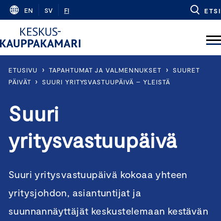
Skip
EN
SV
FI
ETSI
to
content
›
›
ETUSIVU
TAPAHTUMAT JA VALMENNUKSET
SUURET
›
PÄIVÄT
SUURI YRITYSVASTUUPÄIVÄ – YLEISTÄ
Suuri
yritysvastuupäivä
Suuri yritysvastuupäivä kokoaa yhteen
yritysjohdon, asiantuntijat ja
suunnannäyttäjät keskustelemaan kestävän