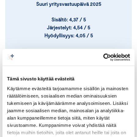
Suuri yritysvastuupäivä 2025
Sisältö: 4,37 / 5
Järjestelyt: 4,54 / 5
Hyödyllisyys: 4,05 / 5
”Mielestäni kokonaisuus oli erinomainen,
puheenvuorot tukivat toisiaan ja muodostivat
kokonaisuuden, joka herätti uusia ajatuksia.”
Tämä sivusto käyttää evästeitä
Käytämme evästeitä tarjoamamme sisällön ja mainosten
räätälöimiseen, sosiaalisen median ominaisuuksien
tukemiseen ja kävijämäärämme analysoimiseen. Lisäksi
jaamme sosiaalisen median, mainosalan ja analytiikka-
alan kumppaneillemme tietoja siitä, miten käytät
Tapahtumassa on ollut puhujina ja
sivustoamme. Kumppanimme voivat yhdistää näitä
panelisteina huippuasiantuntijoita, mm.
tietoja muihin tietoihin, joita olet antanut heille tai joita on