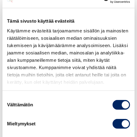
ansiomerkkiin. Jokainen toimipaikka nimeää syksyllä sitä
varten oman ehdokkaansa, joista raati valitsee tarkan
harkinnan jälkeen voittajan. Hänet palkitaan yhdessä
Tämä sivusto käyttää evästeitä
pitkästä työurasta ansiomerkin saavien kanssa
Käytämme evästeitä tarjoamamme sisällön ja mainosten
joulukuussa Kokkolan pääkonttorilla.
räätälöimiseen, sosiaalisen median ominaisuuksien
tukemiseen ja kävijämäärämme analysoimiseen. Lisäksi
”Tällainen erikseen järjestettävä juhlapäivä jää varmasti
jaamme sosiaalisen median, mainosalan ja analytiikka-
jokaisen palkitun mieleen paremmin kuin omassa
alan kumppaneillemme tietoja siitä, miten käytät
myymälässä annettu muistaminen ja sen päälle juodut
sivustoamme. Kumppanimme voivat yhdistää näitä
tietoja muihin tietoihin, joita olet antanut heille tai joita on
kakkukahvit”, Ylinen toteaa.
kerätty, kun olet käyttänyt heidän palvelujaan.
Seuraavissa juhlissa ansiomerkin saajia ja yhtiön johdon
käteltäviä on jälleen kymmenittäin. Palkittavia riittää koko
Suostumuksen
Välttämätön
valinta
aikahaarukalle eli pronssisesta kultaiseen.
Tilaisuus on koskettava myös toimitusjohtajalle.
Mieltymykset