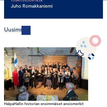
TOIMITUSJOHTAJA
Juho Romakkaniemi
Uusimmat
HalpaHallin historian ensimmäiset ansiomerkit