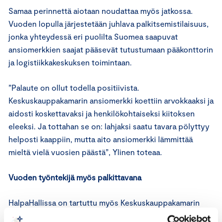
Samaa perinnettä aiotaan noudattaa myös jatkossa.
Vuoden lopulla järjestetään juhlava palkitsemistilaisuus,
jonka yhteydessä eri puolilta Suomea saapuvat
ansiomerkkien saajat pääsevät tutustumaan pääkonttorin
ja logistiikkakeskuksen toimintaan.
”Palaute on ollut todella positiivista.
Keskuskauppakamarin ansiomerkki koettiin arvokkaaksi ja
aidosti koskettavaksi ja henkilökohtaiseksi kiitoksen
eleeksi. Ja tottahan se on: lahjaksi saatu tavara pölyttyy
helposti kaappiin, mutta aito ansiomerkki lämmittää
mieltä vielä vuosien päästä”, Ylinen toteaa.
Vuoden työntekijä myös palkittavana
HalpaHallissa on tartuttu myös Keskuskauppakamarin
toiseen ”henkilöstöpalkintoon” eli Vuoden työntekijä -