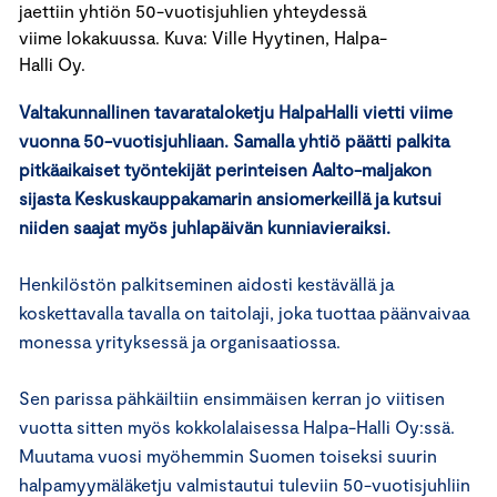
jaettiin yhtiön 50-vuotisjuhlien yhteydessä
viime lokakuussa. Kuva: Ville Hyytinen, Halpa-
Halli Oy.
Valtakunnallinen tavarataloketju HalpaHalli vietti viime
vuonna 50-vuotisjuhliaan. Samalla yhtiö päätti palkita
pitkäaikaiset työntekijät perinteisen Aalto-maljakon
sijasta Keskuskauppakamarin ansiomerkeillä ja kutsui
niiden saajat myös juhlapäivän kunniavieraiksi.
Henkilöstön palkitseminen aidosti kestävällä ja
koskettavalla tavalla on taitolaji, joka tuottaa päänvaivaa
monessa yrityksessä ja organisaatiossa.
Sen parissa pähkäiltiin ensimmäisen kerran jo viitisen
vuotta sitten myös kokkolalaisessa Halpa-Halli Oy:ssä.
Muutama vuosi myöhemmin Suomen toiseksi suurin
halpamyymäläketju valmistautui tuleviin 50-vuotisjuhliin