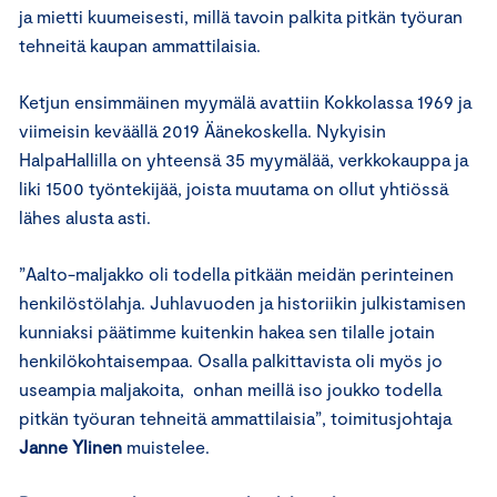
ja mietti kuumeisesti, millä tavoin palkita pitkän työuran
tehneitä kaupan ammattilaisia.
Ketjun ensimmäinen myymälä avattiin Kokkolassa 1969 ja
viimeisin keväällä 2019 Äänekoskella. Nykyisin
HalpaHallilla on yhteensä 35 myymälää, verkkokauppa ja
liki 1500 työntekijää, joista muutama on ollut yhtiössä
lähes alusta asti.
”Aalto-maljakko oli todella pitkään meidän perinteinen
henkilöstölahja. Juhlavuoden ja historiikin julkistamisen
kunniaksi päätimme kuitenkin hakea sen tilalle jotain
henkilökohtaisempaa. Osalla palkittavista oli myös jo
useampia maljakoita, onhan meillä iso joukko todella
pitkän työuran tehneitä ammattilaisia”, toimitusjohtaja
Janne Ylinen
muistelee.