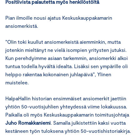
Positiivista palautetta myös henkilöstöltä
Pian ilmoille nousi ajatus Keskuskauppakamarin
ansiomerkistä.
”Olin toki kuullut ansiomerkeistä aiemminkin, mutta
jotenkin mieltänyt ne vielä isompien yritysten jutuksi.
Kun perehdyimme asiaan tarkemmin, ansiomerkki alkoi
tuntua todella hyvältä idealta. Lisäksi sen ympärille oli
helppo rakentaa kokonainen juhlapäivä”, Ylinen
muistelee.
HalpaHallin historian ensimmäiset ansiomerkit jaettiin
yhtiön 50-vuotisjuhlien yhteydessä viime lokakuussa.
Paikalla oli myös Keskuskauppakamarin toimitusjohtaja
Juho Romakkaniemi
. Samalla julkistettiin kaksi vuotta
kestäneen työn tuloksena yhtiön 50-vuotishistoriakirja.