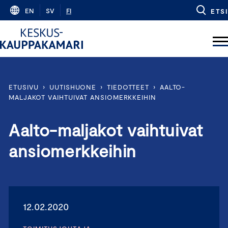
Skip
EN
SV
FI
ETSI
to
content
ETUSIVU
›
UUTISHUONE
›
TIEDOTTEET
›
AALTO-
MALJAKOT VAIHTUIVAT ANSIOMERKKEIHIN
Aalto-maljakot vaihtuivat
ansiomerkkeihin
12.02.2020