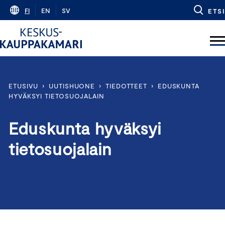
Skip
FI
EN
SV
ETSI
to
content
ETUSIVU
›
UUTISHUONE
›
TIEDOTTEET
›
EDUSKUNTA
HYVÄKSYI TIETOSUOJALAIN
Eduskunta hyväksyi
tietosuojalain