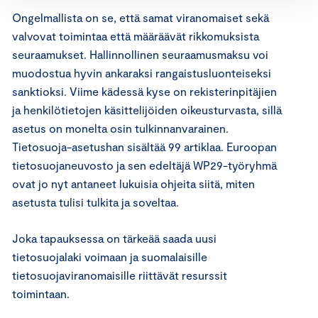
Ongelmallista on se, että samat viranomaiset sekä
valvovat toimintaa että määräävät rikkomuksista
seuraamukset. Hallinnollinen seuraamusmaksu voi
muodostua hyvin ankaraksi rangaistusluonteiseksi
sanktioksi. Viime kädessä kyse on rekisterinpitäjien
ja henkilötietojen käsittelijöiden oikeusturvasta, sillä
asetus on monelta osin tulkinnanvarainen.
Tietosuoja-asetushan sisältää 99 artiklaa. Euroopan
tietosuojaneuvosto ja sen edeltäjä WP29-työryhmä
ovat jo nyt antaneet lukuisia ohjeita siitä, miten
asetusta tulisi tulkita ja soveltaa.
Joka tapauksessa on tärkeää saada uusi
tietosuojalaki voimaan ja suomalaisille
tietosuojaviranomaisille riittävät resurssit
toimintaan.