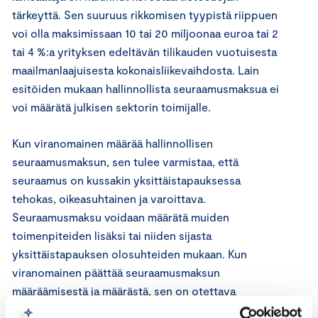
tärkeyttä. Sen suuruus rikkomisen tyypistä riippuen
voi olla maksimissaan 10 tai 20 miljoonaa euroa tai 2
tai 4 %:a yrityksen edeltävän tilikauden vuotuisesta
maailmanlaajuisesta kokonaisliikevaihdosta. Lain
esitöiden mukaan hallinnollista seuraamusmaksua ei
voi määrätä julkisen sektorin toimijalle.
Kun viranomainen määrää hallinnollisen
seuraamusmaksun, sen tulee varmistaa, että
seuraamus on kussakin yksittäistapauksessa
tehokas, oikeasuhtainen ja varoittava.
Seuraamusmaksu voidaan määrätä muiden
toimenpiteiden lisäksi tai niiden sijasta
yksittäistapauksen olosuhteiden mukaan. Kun
viranomainen päättää seuraamusmaksun
määräämisestä ja määrästä, sen on otettava
huomioon muun muassa rikkomisen luonne,