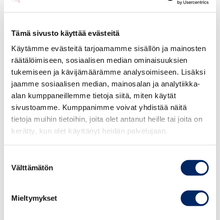
vakavuus ja kesto, onko kyse tahallisesta tai
tuottamuksellisesta toiminnasta ja mitä on tehty
aiheutuneen vahingon lieventämiseksi. Myös
Tämä sivusto käyttää evästeitä
vastuun aste, ottaen huomioon toteutettu
Käytämme evästeitä tarjoamamme sisällön ja mainosten
tietosuoja sekä käsittelyn turvallisuuden
räätälöimiseen, sosiaalisen median ominaisuuksien
edellyttämät tekniset ja organisatoriset
tukemiseen ja kävijämäärämme analysoimiseen. Lisäksi
toimenpiteet, voivat vaikuttaa päätökseen. Lisäksi
jaamme sosiaalisen median, mainosalan ja analytiikka-
alan kumppaneillemme tietoja siitä, miten käytät
mahdolliset aiemmat vastaavat rikkomukset,
sivustoamme. Kumppanimme voivat yhdistää näitä
yhteistyön aste valvontaviranomaisen kanssa
tietoja muihin tietoihin, joita olet antanut heille tai joita on
tilanteen korjaamiseksi ja se, miten rikkomus tuli
kerätty, kun olet käyttänyt heidän palvelujaan.
valvontaviranomaisen tietoon voidaan ottaa
huomioon. Myös rikkomisesta saatu taloudellinen
Suostumuksen
hyöty voi vaikuttaa seuraamukseen.
Välttämätön
valinta
Seuraamusmaksusta voi valittaa hallinto-oikeuteen
ja valitusluvalla korkeimpaan hallinto-oikeuteen.
Mieltymykset
Ongelmana yritysten oikeusturva