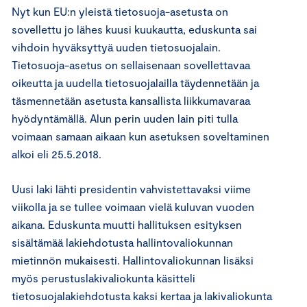
Nyt kun EU:n yleistä tietosuoja-asetusta on
sovellettu jo lähes kuusi kuukautta, eduskunta sai
vihdoin hyväksyttyä uuden tietosuojalain.
Tietosuoja-asetus on sellaisenaan sovellettavaa
oikeutta ja uudella tietosuojalailla täydennetään ja
täsmennetään asetusta kansallista liikkumavaraa
hyödyntämällä. Alun perin uuden lain piti tulla
voimaan samaan aikaan kun asetuksen soveltaminen
alkoi eli 25.5.2018.
Uusi laki lähti presidentin vahvistettavaksi viime
viikolla ja se tullee voimaan vielä kuluvan vuoden
aikana. Eduskunta muutti hallituksen esityksen
sisältämää lakiehdotusta hallintovaliokunnan
mietinnön mukaisesti. Hallintovaliokunnan lisäksi
myös perustuslakivaliokunta käsitteli
tietosuojalakiehdotusta kaksi kertaa ja lakivaliokunta