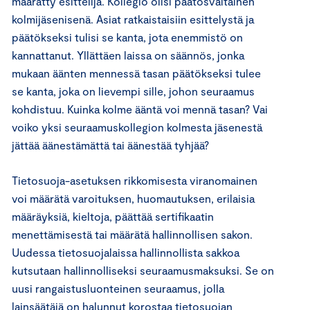
määrätty esittelijä. Kollegio olisi päätösvaltainen
kolmijäsenisenä. Asiat ratkaistaisiin esittelystä ja
päätökseksi tulisi se kanta, jota enemmistö on
kannattanut. Yllättäen laissa on säännös, jonka
mukaan äänten mennessä tasan päätökseksi tulee
se kanta, joka on lievempi sille, johon seuraamus
kohdistuu. Kuinka kolme ääntä voi mennä tasan? Vai
voiko yksi seuraamuskollegion kolmesta jäsenestä
jättää äänestämättä tai äänestää tyhjää?
Tietosuoja-asetuksen rikkomisesta viranomainen
voi määrätä varoituksen, huomautuksen, erilaisia
määräyksiä, kieltoja, päättää sertifikaatin
menettämisestä tai määrätä hallinnollisen sakon.
Uudessa tietosuojalaissa hallinnollista sakkoa
kutsutaan hallinnolliseksi seuraamusmaksuksi. Se on
uusi rangaistusluonteinen seuraamus, jolla
lainsäätäjä on halunnut korostaa tietosuojan