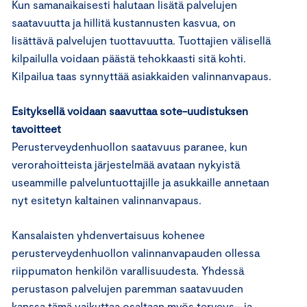
Kun samanaikaisesti halutaan lisätä palvelujen
saatavuutta ja hillitä kustannusten kasvua, on
lisättävä palvelujen tuottavuutta. Tuottajien välisellä
kilpailulla voidaan päästä tehokkaasti sitä kohti.
Kilpailua taas synnyttää asiakkaiden valinnanvapaus.
Esityksellä voidaan saavuttaa sote-uudistuksen
tavoitteet
Perusterveydenhuollon saatavuus paranee, kun
verorahoitteista järjestelmää avataan nykyistä
useammille palveluntuottajille ja asukkaille annetaan
nyt esitetyn kaltainen valinnanvapaus.
Kansalaisten yhdenvertaisuus kohenee
perusterveydenhuollon valinnanvapauden ollessa
riippumaton henkilön varallisuudesta. Yhdessä
perustason palvelujen paremman saatavuuden
kanssa tämä vaikuttaa osaltaan myös terveys– ja