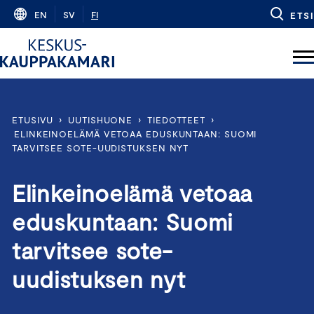
Skip
EN
SV
FI
ETSI
to
content
ETUSIVU
›
UUTISHUONE
›
TIEDOTTEET
›
ELINKEINOELÄMÄ VETOAA EDUSKUNTAAN: SUOMI
TARVITSEE SOTE-UUDISTUKSEN NYT
Elinkeinoelämä vetoaa
eduskuntaan: Suomi
tarvitsee sote-
uudistuksen nyt