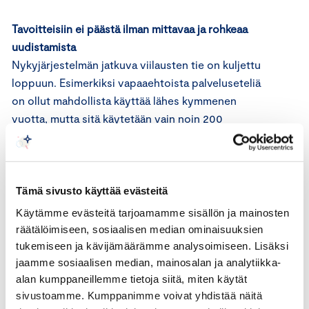
Tavoitteisiin ei päästä ilman mittavaa ja rohkeaa
uudistamista
Nykyjärjestelmän jatkuva viilausten tie on kuljettu
loppuun. Esimerkiksi vapaaehtoista palveluseteliä
on ollut mahdollista käyttää lähes kymmenen
vuotta, mutta sitä käytetään vain noin 200
miljoonan euron arvosta noin 20 miljardin euron
sote-menoissa, vaikka palvelusetelien avulla on
todistetusti pystytty säästämään kustannuksia.
Ilman pakottavia kannusteita uudistukset etenevät
Tämä sivusto käyttää evästeitä
hitaasti ja parhaat käytännöt jäävät leviämättä.
Käytämme evästeitä tarjoamamme sisällön ja mainosten
Monopoli ei ole tuottava tai asiakaslähtöinen. Siksi
räätälöimiseen, sosiaalisen median ominaisuuksien
tarvitsemme muutosvoimaksi järjestäjää
tukemiseen ja kävijämäärämme analysoimiseen. Lisäksi
velvoittavan valinnanvapauden.
jaamme sosiaalisen median, mainosalan ja analytiikka-
alan kumppaneillemme tietoja siitä, miten käytät
sivustoamme. Kumppanimme voivat yhdistää näitä
Uudistuksen kaatuminen johtaisi ongelmien