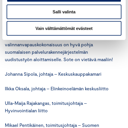
etsiessä kukin omia ratkaisujaan. Osa kunnista
joutuisi karsimaan palveluja leikkausten
Salli valinta
pakottamana. Kokonaisuus ei olisi kenenkään
hallittavissa.
Vain välttämättömät evästeet
Nyt eduskunnan käsittelyssä oleva sote- ja
valinnanvapauskokonaisuus on hyvä pohja
suomalaisen palvelurakennejärjestelmän
uudistustyön aloittamiselle. Sote on vietävä maaliin!
Johanna Sipola, johtaja – Keskuskauppakamari
Ilkka Oksala, johtaja – Elinkeinoelämän keskusliitto
Ulla-Maija Rajakangas, toimitusjohtaja –
Hyvinvointialan liitto
Mikael Pentikäinen, toimitusjohtaja – Suomen