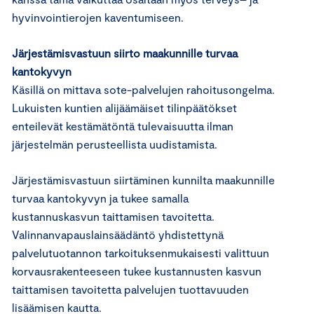
hyvinvointierojen kaventumiseen.
Järjestämisvastuun siirto maakunnille turvaa
kantokyvyn
Käsillä on mittava sote-palvelujen rahoitusongelma.
Lukuisten kuntien alijäämäiset tilinpäätökset
enteilevät kestämätöntä tulevaisuutta ilman
järjestelmän perusteellista uudistamista.
Järjestämisvastuun siirtäminen kunnilta maakunnille
turvaa kantokyvyn ja tukee samalla
kustannuskasvun taittamisen tavoitetta.
Valinnanvapauslainsäädäntö yhdistettynä
palvelutuotannon tarkoituksenmukaisesti valittuun
korvausrakenteeseen tukee kustannusten kasvun
taittamisen tavoitetta palvelujen tuottavuuden
lisäämisen kautta.