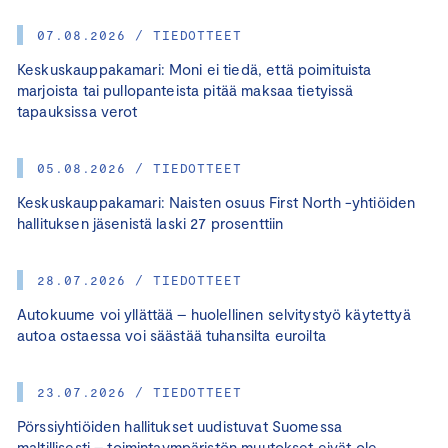
07.08.2026 / TIEDOTTEET
Keskuskauppakamari: Moni ei tiedä, että poimituista
marjoista tai pullopanteista pitää maksaa tietyissä
tapauksissa verot
05.08.2026 / TIEDOTTEET
Keskuskauppakamari: Naisten osuus First North -yhtiöiden
hallituksen jäsenistä laski 27 prosenttiin
28.07.2026 / TIEDOTTEET
Autokuume voi yllättää – huolellinen selvitystyö käytettyä
autoa ostaessa voi säästää tuhansilta euroilta
23.07.2026 / TIEDOTTEET
Pörssiyhtiöiden hallitukset uudistuvat Suomessa
maltillisesti – toimintaympäristön muutokset eivät ole