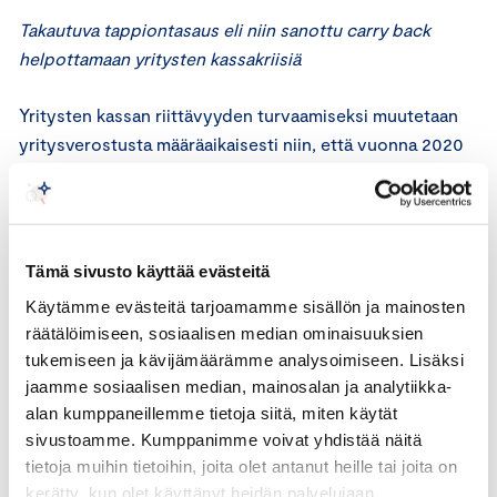
Takautuva tappiontasaus eli niin sanottu carry back
helpottamaan yritysten kassakriisiä
Yritysten kassan riittävyyden turvaamiseksi muutetaan
yritysverostusta määräaikaisesti niin, että vuonna 2020
on mahdollisuus myös takautuvaan tappiontasaukseen
(ns. carry back). Mallissa yritys saisi takautuvasti
vähentää vuodelle 2020 ennakoitua tappiota vuoden
2019 voitostaan erikseen säädettävään enimmäismäärään
Tämä sivusto käyttää evästeitä
(esim. 2 milj. €) asti. Näin yritys saisi veronpalautusta
Käytämme evästeitä tarjoamamme sisällön ja mainosten
viime vuodelta maksamistaan veroista, mikä vahvistaisi
räätälöimiseen, sosiaalisen median ominaisuuksien
sen selviytymiskykyä koronakriisin yli. Malli vähentäisi
tukemiseen ja kävijämäärämme analysoimiseen. Lisäksi
kuluvan vuoden verotuloja arviolta noin 200-300
jaamme sosiaalisen median, mainosalan ja analytiikka-
miljoonalla eurolla, mutta kasvattaisi niitä myöhemmin,
alan kumppaneillemme tietoja siitä, miten käytät
kun yritykset eivät voisi vähentää tämän vuoden
sivustoamme. Kumppanimme voivat yhdistää näitä
tappiota enää tulevien vuosien voitoista. Julkisen
tietoja muihin tietoihin, joita olet antanut heille tai joita on
talouden näkökulmasta toimen lopulliseksi menetykseksi
kerätty, kun olet käyttänyt heidän palvelujaan.