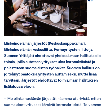
Elinkeinoelämän järjestöt (Keskuskauppakamari,
Elinkeinoelämän keskusliitto, Perheyritysten liitto ja
Suomen Yrittäjät) ehdottavat yhdessä maan hallitukselle
toimia, joilla autetaan yritykset ulos koronakriisistä ja
pelastetaan suomalaisten työpaikat. Suomen hallitus on
jo tehnyt päätöksiä yritysten auttamiseksi, mutta lisää
tarvitaan. Järjestöt ehdottavat toimia maan hallituksen
lisätalousarvioon.
– Me elinkeinoelämän järjestöt näemme eturivistä, miten
suomalaiset yritykset kärsivät koronakriisistä. Toivomme