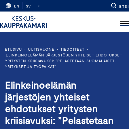
Skip
EN
SV
FI
ETSI
to
content
ETUSIVU
›
UUTISHUONE
›
TIEDOTTEET
›
ELINKEINOELÄMÄN JÄRJESTÖJEN YHTEISET EHDOTUKSET
YRITYSTEN KRIISIAVUKSI: ”PELASTETAAN SUOMALAISET
YRITYKSET JA TYÖPAIKAT”
Elinkeinoelämän
järjestöjen yhteiset
ehdotukset yritysten
kriisiavuksi: ”Pelastetaan