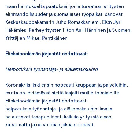
maan hallitukselta päätöksiä, joilla turvataan yritysten
elinmahdollisuudet ja suomalaiset työpaikat, sanovat
Keskuskauppakamarin Juho Romakkaniemi, EK:n Jyri
Häkämies, Perheyritysten liiton Auli Hänninen ja Suomen
Yrittäjien Mikael Pentikäinen.
Elinkeinoelämän järjestöt ehdottavat:
Helpotuksia työnantaja- ja eläkemaksuihin
Koronakriisi iski ensin nopeasti kauppaan ja palveluihin,
mutta on leviämässä sieltä laajalti muille toimialoille.
Elinkeinoelämän järjestöt ehdottavat
helpotuksia työnantaja- ja eläkemaksuihin, koska
ne auttavat tasapuolisesti kaikkia yrityksiä alaan
katsomatta ja ne voidaan jakaa nopeasti.