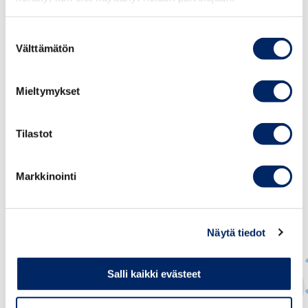
jäisi lähinnä korkokustannusten pieni kasvu. Vastaava
ratkaisu on tehty esimerkiksi Norjassa kriisitoimena
Suostumuksen
Välttämätön
koronatilanteessa.
valinta
Mieltymykset
Tilastot
Markkinointi
Näytä tiedot
Salli kaikki evästeet