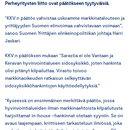
Perheyritysten liitto ovat päätökseen tyytyväisiä.
“KKV:n päätös vahvistaa uskoamme markkinatalouteen ja
yrittäjyyden Suomen elinvoimaa vahvistavaan voimaan”,
sanoo Suomen Yrittäjien elinkeinopolitiikan johtaja Harri
Jaskari.
KKV:n päätöksen mukaan “Sarastia ei ole Vantaan ja
Keravan hyvinvointialueen sidosyksikkö, joten hankinta
olisi pitänyt kilpailuttaa. Virasto toivoo
markkinaoikeuden ratkaisun selkeyttävän
sidosyksikköhankintojen käyttöedellytyksiä.”
“Kyseessä on ensimmäinen merkittävä päätös, jossa
hyvinvointialueiden ilman markkinaehtoista kilpailutusta
harjoittamat in-house –hankinnat otetaan syyniin. Se on
avaus laajempaan, kriittiseen tarkasteluun ilmiössä, joka