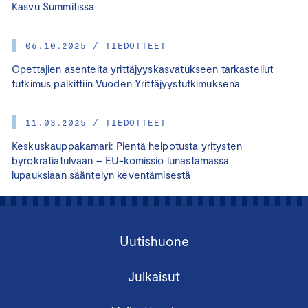
Kasvu Summitissa
06.10.2025 / TIEDOTTEET
Opettajien asenteita yrittäjyyskasvatukseen tarkastellut
tutkimus palkittiin Vuoden Yrittäjyystutkimuksena
11.03.2025 / TIEDOTTEET
Keskuskauppakamari: Pientä helpotusta yritysten
byrokratiatulvaan – EU-komissio lunastamassa
lupauksiaan sääntelyn keventämisestä
Uutishuone
Julkaisut