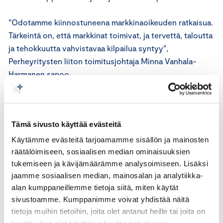
”Odotamme kiinnostuneena markkinaoikeuden ratkaisua.
Tärkeintä on, että markkinat toimivat, ja tervettä, taloutta
ja tehokkuutta vahvistavaa kilpailua syntyy”,
Perheyritysten liiton toimitusjohtaja Minna Vanhala-
Harmanen sanoo.
Järjestöjen mukaan kuntien ja hyvinvointialueiden tulisi
lähteä purkamaan in-house ratkaisujaan ja kilpailuttaa
Tämä sivusto käyttää evästeitä
ostot hankintalain edellyttämällä tavalla.
Käytämme evästeitä tarjoamamme sisällön ja mainosten
”On tärkeää selkeyttää lainsäädäntöä sen osalta, millä
räätälöimiseen, sosiaalisen median ominaisuuksien
omistusosuudella ja muilla kriteereillä
tukemiseen ja kävijämäärämme analysoimiseen. Lisäksi
jaamme sosiaalisen median, mainosalan ja analytiikka-
sidosyksikkömäärittely täyttyy. Tämä selkeytys on
alan kumppaneillemme tietoja siitä, miten käytät
tehtävä myös käynnissä olevissa hallitusneuvotteluissa”,
sivustoamme. Kumppanimme voivat yhdistää näitä
Johanna Sipola sanoo.
tietoja muihin tietoihin, joita olet antanut heille tai joita on