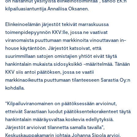
on haitannut yksityistä elinkeinotoimintaa”, sanoo EK:n
kilpailuasiantuntija Annaliisa Oksanen.
Elinkeinoelämän järjestöt tekivät marraskuussa
toimenpidepyynnön KKV:lle, jossa ne vaativat
viranomaista puuttumaan markkinoita vinouttavaan in-
house käytäntöön. Järjestöt katsoivat, että
suurimmillaan satojen omistajien yhtiöt eivät täytä
hankintalain mukaista sidosyksikkö -määritelmää. Tänään
KKV siis antoi päätöksen, jossa se vaatii
markkinaoikeutta puuttumaan tilanteeseen Sarastia Oy:n
kohdalla.
“Kilpailuviranomainen on päätöksessään arvioinut,
etteivät Sarastiaan luodut päätöksentekorakenteet täytä
hankintalain määräysvaltaa koskevia edellytyksiä.
Järjestöt arvioivat tilannetta samalla tavalla”,
Keskuskauppakamarin johtaja Johanna Sipola arvioi.