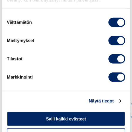
kerätty, kun olet käyttänyt heidän palvelujaan.
KILPAILU- JA KULUTTAJAVIRASTON TIEDOTE JA
ESITYS
Suostumuksen
Välttämätön
valinta
Mieltymykset
Tilastot
Markkinointi
Näytä tiedot
Salli kaikki evästeet
Johanna Sipola