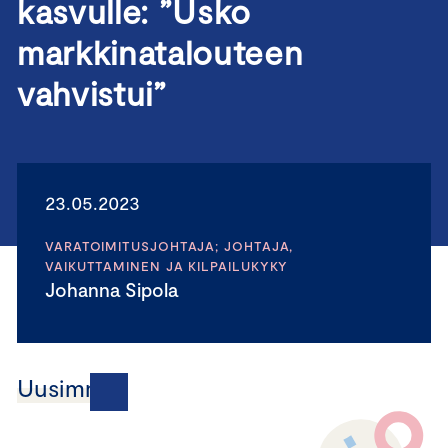
kasvulle: ”Usko
markkinata­louteen
vahvistui”
23.05.2023
VARATOIMITUSJOHTAJA; JOHTAJA,
VAIKUTTAMINEN JA KILPAILUKYKY
Johanna Sipola
Uusimmat