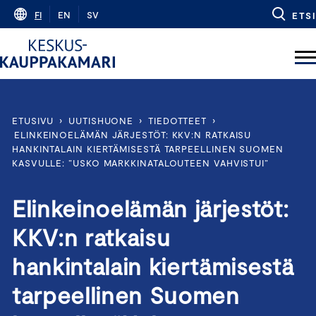
Skip
FI
EN
SV
ETSI
to
content
ETUSIVU
›
UUTISHUONE
›
TIEDOTTEET
›
ELINKEINOELÄMÄN JÄRJESTÖT: KKV:N RATKAISU
HANKINTALAIN KIERTÄMISESTÄ TARPEELLINEN SUOMEN
KASVULLE: ”USKO MARKKINATA­LOUTEEN VAHVISTUI”
Elinkeinoelämän järjestöt:
KKV:n ratkaisu
hankintalain kiertämisestä
tarpeellinen Suomen