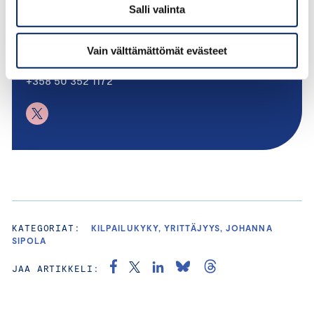
Salli valinta
VARATOIMITUSJOHTAJA; JOHTAJA, VAIKUTTAMINEN JA
KILPAILUKYKY
Vain välttämättömät evästeet
johanna.sipola@chamber.fi
+358 50 352 1172
KATEGORIAT:
KILPAILUKYKY, YRITTÄJYYS, JOHANNA
SIPOLA
JAA ARTIKKELI: