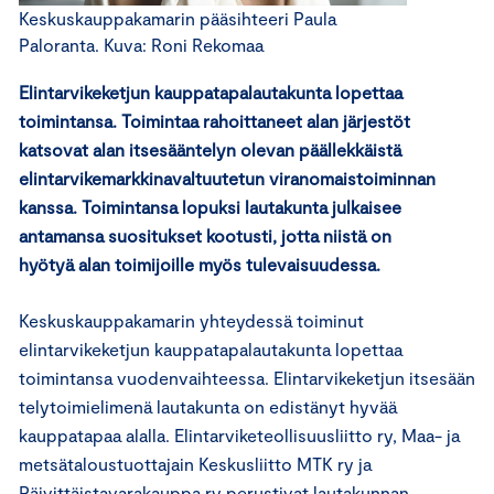
Keskuskauppakamarin pääsihteeri Paula
Paloranta. Kuva: Roni Rekomaa
Elintarvikeketjun kauppatapalautakunta lopettaa
toimintansa. Toimintaa rahoittaneet alan järjestöt
katsovat alan itsesääntelyn olevan päällekkäistä
elintarvikemarkkinavaltuutetun viranomaistoiminnan
kanssa. Toimintansa lopuksi lautakunta julkaisee
antamansa suositukset kootusti, jotta niistä on
hyötyä alan toimijoille myös tulevaisuudessa.
Keskuskauppakamarin yhteydessä toiminut
elintarvikeketjun kauppatapalautakunta lopettaa
toimintansa vuodenvaihteessa. Elintarvikeketjun itsesään
telytoimielimenä lautakunta on edistänyt hyvää
kauppatapaa alalla. Elintarviketeollisuusliitto ry, Maa- ja
metsätaloustuottajain Keskusliitto MTK ry ja
Päivittäistavarakauppa ry perustivat lautakunnan