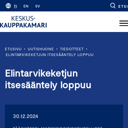
Skip
FI
EN
SV
ETSI
to
content
ETUSIVU
›
UUTISHUONE
›
TIEDOTTEET
›
ELINTARVIKEKETJUN ITSESÄÄNTELY LOPPUU
Elintarvikeketjun
itsesääntely loppuu
30.12.2024