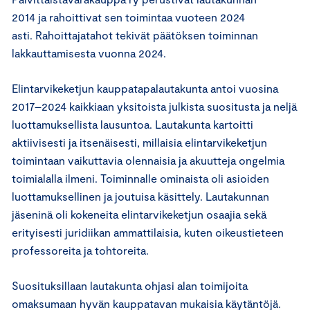
2014 ja rahoittivat sen toimintaa vuoteen 2024
asti. Rahoittajatahot tekivät päätöksen toiminnan
lakkauttamisesta vuonna 2024.
Elintarvikeketjun kauppatapalautakunta antoi vuosina
2017–2024 kaikkiaan yksitoista julkista suositusta ja neljä
luottamuksellista lausuntoa. Lautakunta kartoitti
aktiivisesti ja itsenäisesti, millaisia elintarvikeketjun
toimintaan vaikuttavia olennaisia ja akuutteja ongelmia
toimialalla ilmeni. Toiminnalle ominaista oli asioiden
luottamuksellinen ja joutuisa käsittely. Lautakunnan
jäseninä oli kokeneita elintarvikeketjun osaajia sekä
erityisesti juridiikan ammattilaisia, kuten oikeustieteen
professoreita ja tohtoreita.
Suosituksillaan lautakunta ohjasi alan toimijoita
omaksumaan hyvän kauppatavan mukaisia käytäntöjä.