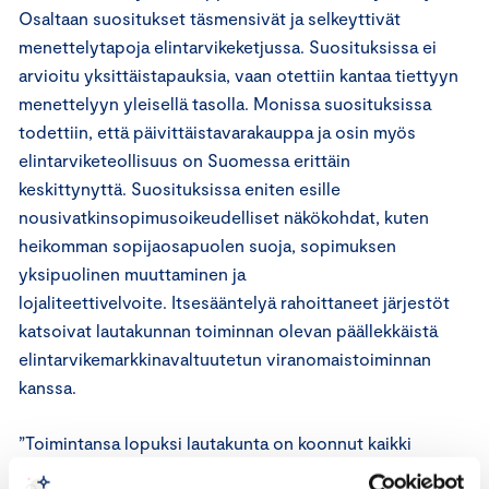
Osaltaan suositukset täsmensivät ja selkeyttivät
menettelytapoja elintarvikeketjussa. Suosituksissa ei
arvioitu yksittäistapauksia, vaan otettiin kantaa tiettyyn
menettelyyn yleisellä tasolla. Monissa suosituksissa
todettiin, että päivittäistavarakauppa ja osin myös
elintarviketeollisuus on Suomessa erittäin
keskittynyttä. Suosituksissa eniten esille
nousivatkinsopimusoikeudelliset näkökohdat, kuten
heikomman sopijaosapuolen suoja, sopimuksen
yksipuolinen muuttaminen ja
lojaliteettivelvoite. Itsesääntelyä rahoittaneet järjestöt
katsoivat lautakunnan toiminnan olevan päällekkäistä
elintarvikemarkkinavaltuutetun viranomaistoiminnan
kanssa.
”Toimintansa lopuksi lautakunta on koonnut kaikki
antamansa suositukset yhteen julkaisuun. Lautakunta