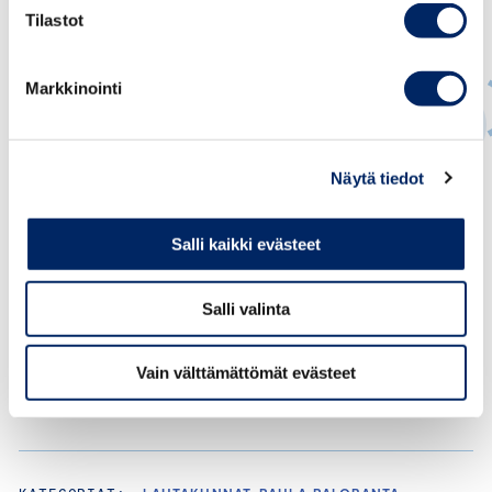
Tilastot
Markkinointi
Paula Paloranta
Näytä tiedot
PÄÄSIHTEERI, MARKKINOINTIOIKEUDELLISET ASIAT
Salli kaikki evästeet
paula.paloranta@chamber.fi
+358 50 548 0236
Salli valinta
Vain välttämättömät evästeet