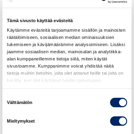
uskoo, että niistä on hyötyä elintarvikeketjun toimijoille
myös tulevaisuudessa niiden edistäessä toimivaa ja
luottamuksellista sopimustoimintaa elintarvikeketjun eri
Tämä sivusto käyttää evästeitä
osissa,” lautakunnan puheenjohtaja, professori Veikko
Käytämme evästeitä tarjoamamme sisällön ja mainosten
Vahtera toteaa.
räätälöimiseen, sosiaalisen median ominaisuuksien
tukemiseen ja kävijämäärämme analysoimiseen. Lisäksi
Lue suositukset:
Elintarvikeketjun
jaamme sosiaalisen median, mainosalan ja analytiikka-
kauppatapalautakunnan suositukset –
alan kumppaneillemme tietoja siitä, miten käytät
Keskuskauppakamari
sivustoamme. Kumppanimme voivat yhdistää näitä
tietoja muihin tietoihin, joita olet antanut heille tai joita on
kerätty, kun olet käyttänyt heidän palvelujaan.
Suostumuksen
Välttämätön
valinta
Mieltymykset