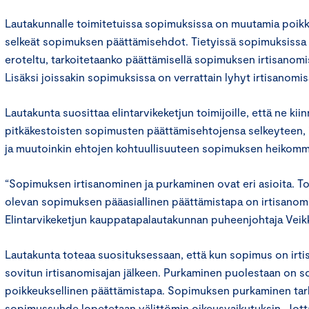
Lautakunnalle toimitetuissa sopimuksissa on muutamia poikk
selkeät sopimuksen päättämisehdot. Tietyissä sopimuksissa e
eroteltu, tarkoitetaanko päättämisellä sopimuksen irtisanomi
Lisäksi joissakin sopimuksissa on verrattain lyhyt irtisanomis
Lautakunta suosittaa elintarvikeketjun toimijoille, että ne kii
pitkäkestoisten sopimusten päättämisehtojensa selkeyteen, 
ja muutoinkin ehtojen kohtuullisuuteen sopimuksen heikomm
“Sopimuksen irtisanominen ja purkaminen ovat eri asioita. To
olevan sopimuksen pääasiallinen päättämistapa on irtisanom
Elintarvikeketjun kauppatapalautakunnan puheenjohtaja Veik
Lautakunta toteaa suosituksessaan, että kun sopimus on irti
sovitun irtisanomisajan jälkeen. Purkaminen puolestaan on 
poikkeuksellinen päättämistapa. Sopimuksen purkaminen tark
sopimussuhde lopetetaan välittömin oikeusvaikutuksin. Jot