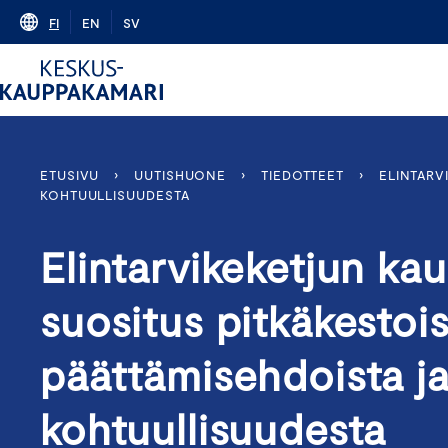
Skip
FI
EN
SV
to
content
ETUSIVU
›
UUTISHUONE
›
TIEDOTTEET
›
ELINTARV
KOHTUULLISUUDESTA
Elintarvikeketjun ka
suositus pitkäkestoi
päättämisehdoista ja
kohtuullisuudesta