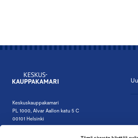
Uu
Keskuskauppakamari
PL 1000, Alvar Aallon katu 5 C
00101 Helsinki
09 4242 6200
Tämä sivusto käyttää eväs