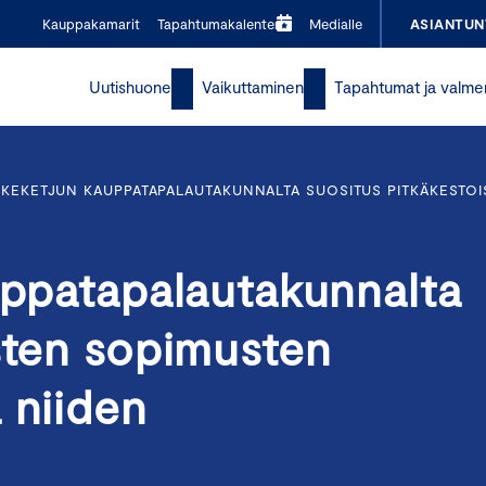
Kauppakamarit
Tapahtumakalenteri
Medialle
ASIANTUN
Uutishuone
Vaikuttaminen
Tapahtumat ja valme
IKEKETJUN KAUPPATAPALAUTAKUNNALTA SUOSITUS PITKÄKESTOI
uppatapalautakunnalta
sten sopimusten
 niiden