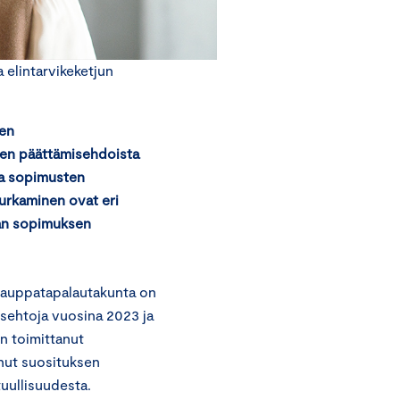
a elintarvikeketjun
sen
sten päättämisehdoista
ta sopimusten
urkaminen ovat eri
van sopimuksen
kauppatapalautakunta on
musehtoja vuosina 2023 ja
on toimittanut
nut suosituksen
uullisuudesta.