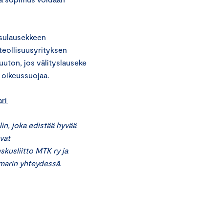
isulausekkeen
 teollisuusyrityksen
uuton, jos välityslauseke
 oikeussuojaa.
ari
in, joka edistää hyvää
vat
eskusliitto MTK ry ja
amarin yhteydessä.