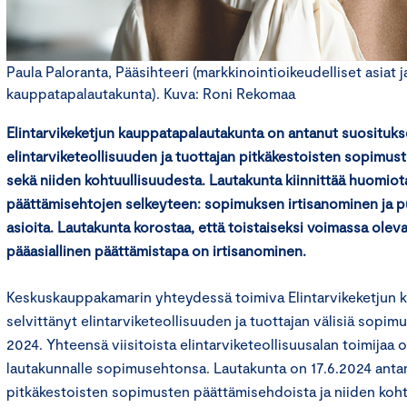
Paula Paloranta, Pääsihteeri (markkinointioikeudelliset asiat j
kauppatapalautakunta). Kuva: Roni Rekomaa
Elintarvikeketjun kauppatapalautakunta on antanut suosituk
elintarviketeollisuuden ja tuottajan pitkäkestoisten sopimu
sekä niiden kohtuullisuudesta. Lautakunta kiinnittää huomio
päättämisehtojen selkeyteen: sopimuksen irtisanominen ja p
asioita. Lautakunta korostaa, että toistaiseksi voimassa ole
pääasiallinen päättämistapa on irtisanominen.
Keskuskauppakamarin yhteydessä toimiva Elintarvikeketjun 
selvittänyt elintarviketeollisuuden ja tuottajan välisiä sopi
2024. Yhteensä viisitoista elintarviketeollisuusalan toimijaa 
lautakunnalle sopimusehtonsa. Lautakunta on 17.6.2024 anta
pitkäkestoisten sopimusten päättämisehdoista ja niiden koht