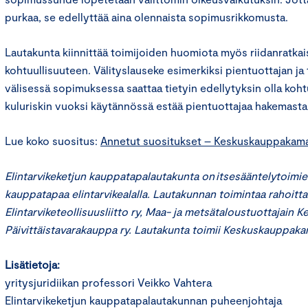
purkaa, se edellyttää aina olennaista sopimusrikkomusta.
Lautakunta kiinnittää toimijoiden huomiota myös riidanratka
kohtuullisuuteen. Välityslauseke esimerkiksi pientuottajan ja
välisessä sopimuksessa saattaa tietyin edellytyksin olla koht
kuluriskin vuoksi käytännössä estää pientuottajaa hakemasta
Lue koko suositus:
Annetut suositukset – Keskuskauppakam
Elintarvikeketjun kauppatapalautakunta on itsesääntelytoimiel
kauppatapaa elintarvikealalla. Lautakunnan toimintaa rahoitta
Elintarviketeollisuusliitto ry, Maa- ja metsätaloustuottajain K
Päivittäistavarakauppa ry. Lautakunta toimii Keskuskauppak
Lisätietoja:
yritysjuridiikan professori Veikko Vahtera
Elintarvikeketjun kauppatapalautakunnan puheenjohtaja