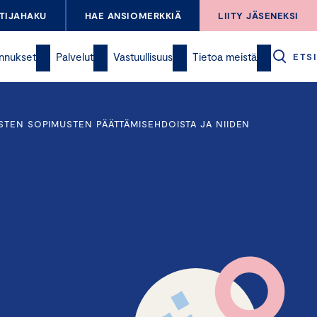
TIJAHAKU
HAE ANSIOMERKKIÄ
LIITY JÄSENEKSI
nnukset
Palvelut
Vastuullisuus
Tietoa meistä
ETSI
STEN SOPIMUSTEN PÄÄTTÄMISEHDOISTA JA NIIDEN