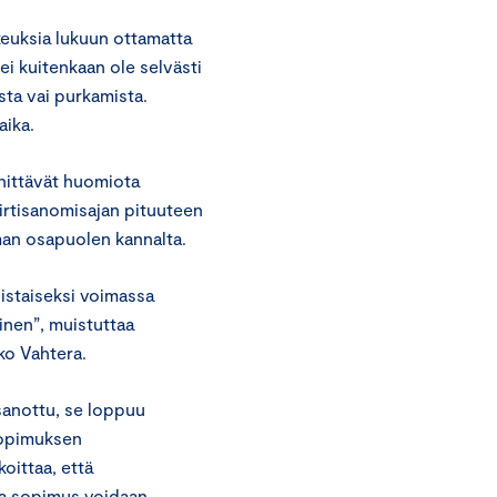
euksia lukuun ottamatta
i kuitenkaan ole selvästi
sta vai purkamista.
aika.
nnittävät huomiota
irtisanomisajan pituuteen
an osapuolen kannalta.
istaiseksi voimassa
inen”, muistuttaa
ko Vahtera.
sanottu, se loppuu
sopimuksen
oittaa, että
ta sopimus voidaan