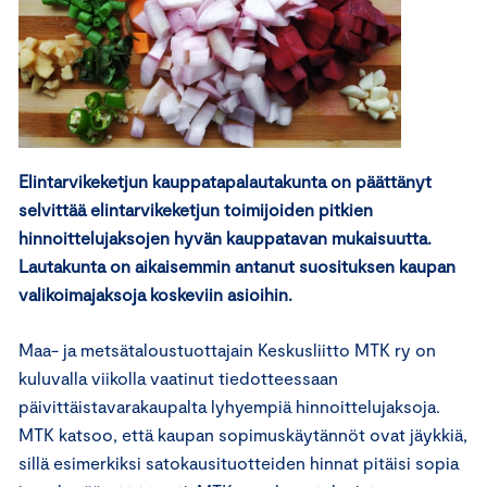
Elintarvikeketjun kauppatapalautakunta on päättänyt
selvittää elintarvikeketjun toimijoiden pitkien
hinnoittelujaksojen hyvän kauppatavan mukaisuutta.
Lautakunta on aikaisemmin antanut suosituksen kaupan
valikoimajaksoja koskeviin asioihin.
Maa- ja metsätaloustuottajain Keskusliitto MTK ry on
kuluvalla viikolla vaatinut tiedotteessaan
päivittäistavarakaupalta lyhyempiä hinnoittelujaksoja.
MTK katsoo, että kaupan sopimuskäytännöt ovat jäykkiä,
sillä esimerkiksi satokausituotteiden hinnat pitäisi sopia