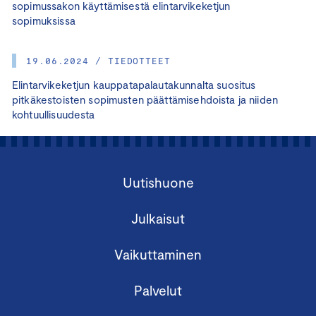
sopimussakon käyttämisestä elintarvikeketjun
sopimuksissa
19.06.2024 / TIEDOTTEET
Elintarvikeketjun kauppatapalautakunnalta suositus
pitkäkestoisten sopimusten päättämisehdoista ja niiden
kohtuullisuudesta
Uutishuone
Julkaisut
Vaikuttaminen
Palvelut