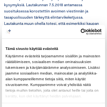
kysymyksiä. Lautakunnan 7.5.2018 antamassa
suosituksessa korostettiin avoimen viestinnän ja
tasapuolisuuden tärkeyttä elintarvikeketjussa.
Lautakunta muun ohella totesi, että esimerkiksi kaupan
valikoimajaksojen alkamisajankohtiin ja pituuksiin liittyvät
seikat on perusteltua tuoda hyvissä ajoin selkeästi ja
avoimesti kaikkien toimijoiden tietoon. Lautakunta
kannusti alan toimijoita kehittämään valikoimajaksoihin
Tämä sivusto käyttää evästeitä
liittyviä käytäntöjä yhdessä keskustellen.
Käytämme evästeitä tarjoamamme sisällön ja mainosten
räätälöimiseen, sosiaalisen median ominaisuuksien
Lautakunta ei vuoden 2018 suosituksessaan ottanut
tukemiseen ja kävijämäärämme analysoimiseen. Lisäksi
kantaa nyt puheena olevaan hinnoittelujakson pituutta
jaamme sosiaalisen median, mainosalan ja analytiikka-
koskevaan kysymykseen.
alan kumppaneillemme tietoja siitä, miten käytät
sivustoamme. Kumppanimme voivat yhdistää näitä
Elintarvikeketjun kauppatapalautakunta on
tietoja muihin tietoihin, joita olet antanut heille tai joita on
elinkeinoelämän itsesääntelytoimielin. Lautakunnan
kerätty, kun olet käyttänyt heidän palvelujaan.
toimintaa rahoittavat Elintarviketeollisuusliitto ry, Maa-
ja metsätaloustuottajain Keskusliitto MTK ry ja