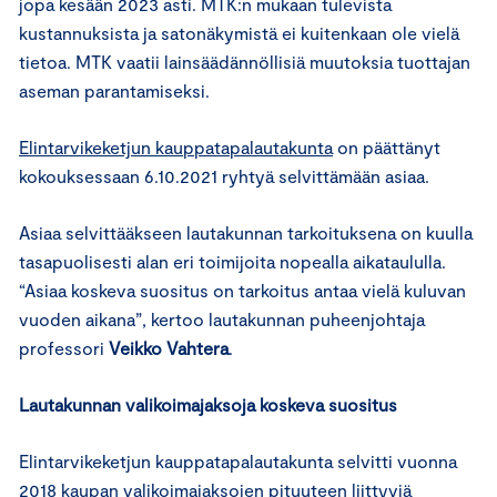
jopa kesään 2023 asti. MTK:n mukaan tulevista
kustannuksista ja satonäkymistä ei kuitenkaan ole vielä
tietoa. MTK vaatii lainsäädännöllisiä muutoksia tuottajan
aseman parantamiseksi.
Elintarvikeketjun kauppatapalautakunta
on päättänyt
kokouksessaan 6.10.2021 ryhtyä selvittämään asiaa.
Asiaa selvittääkseen lautakunnan tarkoituksena on kuulla
tasapuolisesti alan eri toimijoita nopealla aikataululla.
“Asiaa koskeva suositus on tarkoitus antaa vielä kuluvan
vuoden aikana”, kertoo lautakunnan puheenjohtaja
professori
Veikko Vahtera
.
Lautakunnan valikoimajaksoja koskeva suositus
Elintarvikeketjun kauppatapalautakunta selvitti vuonna
2018 kaupan valikoimajaksojen pituuteen liittyviä