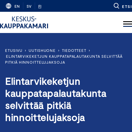
Skip
EN
SV
FI
ETSI
to
content
ETUSIVU
›
UUTISHUONE
›
TIEDOTTEET
›
ELINTARVIKEKETJUN KAUPPATAPALAUTAKUNTA SELVITTÄÄ
PITKIÄ HINNOITTELUJAKSOJA
Elintarvikeketjun
kauppatapalautakunta
selvittää pitkiä
hinnoittelujaksoja