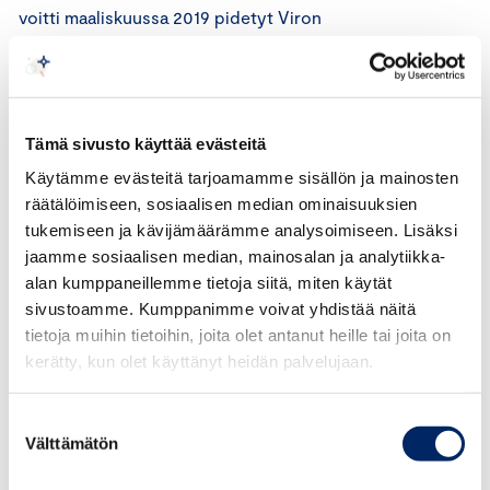
voitti maaliskuussa 2019 pidetyt Viron
parlamenttivaalit, joissa se sai 28,8 prosenttia
äänistä. Kallasta pidettiin jo varmana hallituksen
muodostajana ja Viron ensimmäisenä
naispääministerinä, mutta yhteistä säveltä keskustan
Tämä sivusto käyttää evästeitä
kanssa ei löytynyt ja asetelmat kääntyivät
Käytämme evästeitä tarjoamamme sisällön ja mainosten
päälaelleen.
räätälöimiseen, sosiaalisen median ominaisuuksien
tukemiseen ja kävijämäärämme analysoimiseen. Lisäksi
Kallaksen puheen jälkeen käydään keskustelua EU:n
jaamme sosiaalisen median, mainosalan ja analytiikka-
tulevaisuudesta ja Euroopan kilpailukyvystä.
alan kumppaneillemme tietoja siitä, miten käytät
Keskustelua vetää Keskuskauppakamarin
sivustoamme. Kumppanimme voivat yhdistää näitä
toimitusjohtaja Juho Romakkaniemi.
tietoja muihin tietoihin, joita olet antanut heille tai joita on
kerätty, kun olet käyttänyt heidän palvelujaan.
Keskustelua voi seurata
myös
twitterissä
#
meolemmeeurooppa
–
Suostumuksen
aihetunnisteella.
Välttämätön
valinta