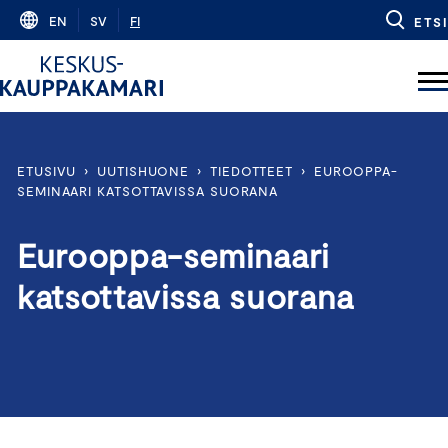
Skip
EN
SV
FI
ETSI
to
content
ETUSIVU
›
UUTISHUONE
›
TIEDOTTEET
›
EUROOPPA-
SEMINAARI KATSOTTAVISSA SUORANA
Eurooppa-seminaari
katsottavissa suorana