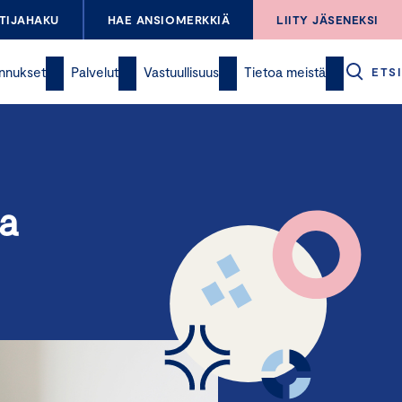
TIJAHAKU
HAE ANSIOMERKKIÄ
LIITY JÄSENEKSI
nnukset
Palvelut
Vastuullisuus
Tietoa meistä
ETSI
ta