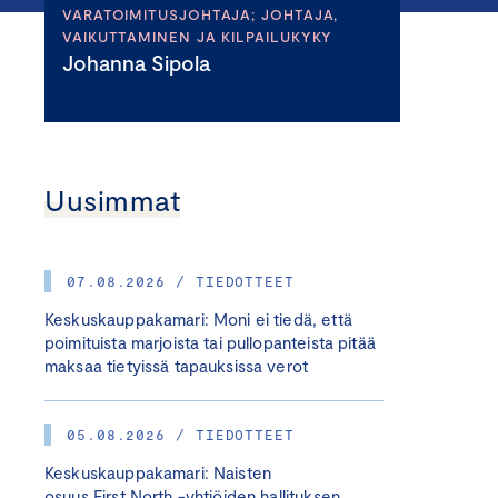
VARATOIMITUSJOHTAJA; JOHTAJA,
VAIKUTTAMINEN JA KILPAILUKYKY
Johanna Sipola
Uusimmat
07.08.2026 / TIEDOTTEET
Keskuskauppakamari: Moni ei tiedä, että
poimituista marjoista tai pullopanteista pitää
maksaa tietyissä tapauksissa verot
05.08.2026 / TIEDOTTEET
Keskuskauppakamari: Naisten
osuus First North -yhtiöiden hallituksen