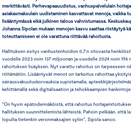
merkittävästi. Perhevapaauudistus, vanhuspalvelulain hoitaja
asiakasmaksulain uudistaminen kasvattavat menoja, vaikka tul
lisääntymässä eikä julkinen talous vahvistumassa. Keskuskau
Johanna Sipolan mukaan menojen kasvu saattaa riistäytyä käs
toteuttamiseen ei ole varattuna riittävää rahoitusta.
Hallituksen esitys vanhustenhoidon 0,7:n sitovasta henkilöst
vuodelle 2023 noin 137 miljoonan ja vuodelle 2024 noin 196
rahoituksen lisäyksen. Nyt varattu rahoitus on tarpeeseen 
riittämätön. Lisääntyvät menot on tarkoitus rahoittaa yksity
sairausvakuutuskorvauksia supistamalla, apteekkijärjestelmää
kehittämällä sekä digitalisaation ja tehokkaampien hankintoj
”On hyvin epätodennäköistä, että rahoitus hoitajamitoituks
hallituksen suunnittelemista lähteistä. Pahoin pelkään, että l
lopulta tietenkin veronmaksajien syliin”, Sipola sanoo.