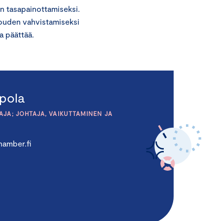
en tasapainottamiseksi.
alouden vahvistamiseksi
la päättää.
pola
JA; JOHTAJA, VAIKUTTAMINEN JA
amber.fi