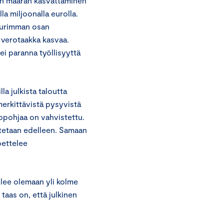
en määrän kasvattaminen
a miljoonalla eurolla.
suurimman osan
n verotaakka kasvaa.
ei paranna työllisyyttä
la julkista taloutta
 merkittävistä pysyvistä
opohjaa on vahvistettu.
otetaan edelleen. Samaan
oettelee
ulee olemaan yli kolme
taas on, että julkinen