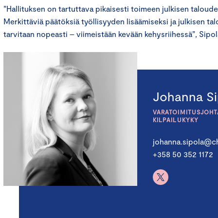
”Hallituksen on tartuttava pikaisesti toimeen julkisen taloud
Merkittäviä päätöksiä työllisyyden lisäämiseksi ja julkisen t
tarvitaan nopeasti – viimeistään kevään kehysriihessä”, Sipo
Johanna Si
VARATOIMITUSJOHTA
KILPAILUKYKY
johanna.sipola@ch
+358 50 352 1172