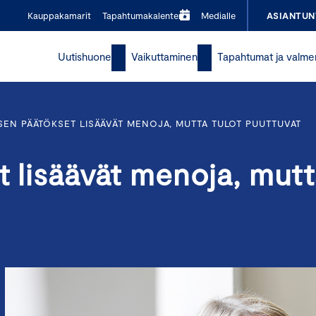
Kauppakamarit
Tapahtumakalenteri
Medialle
ASIANTUN
Uutishuone
Vaikuttaminen
Tapahtumat ja valme
SEN PÄÄTÖKSET LISÄÄVÄT MENOJA, MUTTA TULOT PUUTTUVAT
t lisäävät menoja, mut