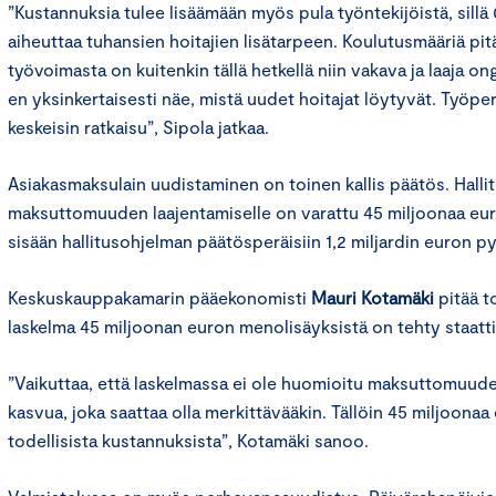
”Kustannuksia tulee lisäämään myös pula työntekijöistä, sillä 
aiheuttaa tuhansien hoitajien lisätarpeen. Koulutusmääriä pitä
työvoimasta on kuitenkin tällä hetkellä niin vakava ja laaja o
en yksinkertaisesti näe, mistä uudet hoitajat löytyvät. Työ
keskeisin ratkaisu”, Sipola jatkaa.
Asiakasmaksulain uudistaminen on toinen kallis päätös. Hallit
maksuttomuuden laajentamiselle on varattu 45 miljoonaa euro
sisään hallitusohjelman päätösperäisiin 1,2 miljardin euron 
Keskuskauppakamarin pääekonomisti
Mauri Kotamäki
pitää t
laskelma 45 miljoonan euron menolisäyksistä on tehty staatti
”Vaikuttaa, että laskelmassa ei ole huomioitu maksuttomuud
kasvua, joka saattaa olla merkittävääkin. Tällöin 45 miljoonaa
todellisista kustannuksista”, Kotamäki sanoo.