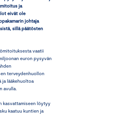
mitoitus ja
ot eivät ole
ppakamarin johtaja
istä, sillä päätösten
ömitoituksesta vaatii
 miljoonan euron pysyvän
nähden
isen terveydenhuollon
 ja lääkehuoltoa
en avulla.
en kasvattamiseen löytyy
asku kaatuu kuntien ja