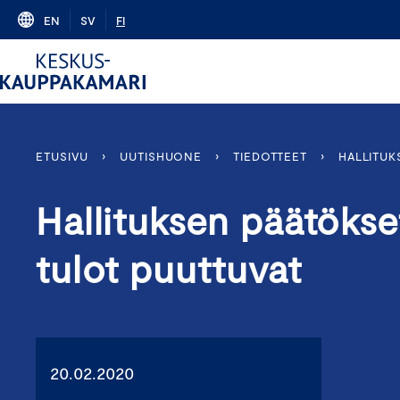
Skip
EN
SV
FI
to
content
ETUSIVU
›
UUTISHUONE
›
TIEDOTTEET
›
HALLITUK
Hallituksen päätökse
tulot puuttuvat
20.02.2020