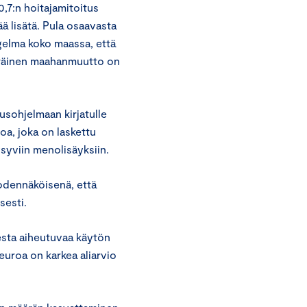
0,7:n hoitajamitoitus
ä lisätä. Pula osaavasta
ngelma koko maassa, että
peräinen maahanmuutto on
usohjelmaan kirjatulle
a, joka on laskettu
pysyviin menolisäyksiin.
odennäköisenä, että
sesti.
esta aiheutuvaa käytön
 euroa on karkea aliarvio