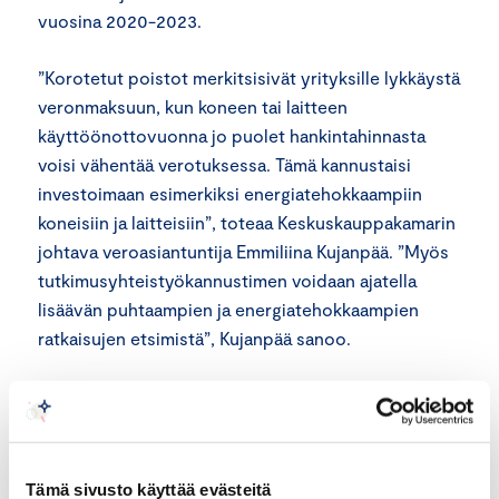
vuosina 2020-2023.
”Korotetut poistot merkitsisivät yrityksille lykkäystä
veronmaksuun, kun koneen tai laitteen
käyttöönottovuonna jo puolet hankintahinnasta
voisi vähentää verotuksessa. Tämä kannustaisi
investoimaan esimerkiksi energiatehokkaampiin
koneisiin ja laitteisiin”, toteaa Keskuskauppakamarin
johtava veroasiantuntija Emmiliina Kujanpää. ”Myös
tutkimusyhteistyökannustimen voidaan ajatella
lisäävän puhtaampien ja energiatehokkaampien
ratkaisujen etsimistä”, Kujanpää sanoo.
Energiatehokkaita investointeja kirittävät myös
budjettiriihen veronkiristykset. Hallitusohjelmassa
sovittu liikennepolttoaineiden 250 miljoonan euron
veronkiristys toteutetaan kokonaisuudessaan
Tämä sivusto käyttää evästeitä