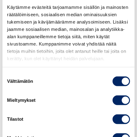
elokuussa 2020. Lisäksi työkone- ja
Käytämme evästeitä tarjoamamme sisällön ja mainosten
lämmityspolttoaineiden verotusta kiristetään
räätälöimiseen, sosiaalisen median ominaisuuksien
yhteensä 100 miljoonalla eurolla vuosina 2021–
tukemiseen ja kävijämäärämme analysoimiseen. Lisäksi
2023. Parafiinisen dieselöljyn 120 miljoonan euron
jaamme sosiaalisen median, mainosalan ja analytiikka-
veronalennus poistetaan asteittain.
alan kumppaneillemme tietoja siitä, miten käytät
sivustoamme. Kumppanimme voivat yhdistää näitä
”Veronalennusta olisi ollut järkevää tarkastella
tietoja muihin tietoihin, joita olet antanut heille tai joita on
kerätty, kun olet käyttänyt heidän palvelujaan.
yhdessä muiden toimenpiteiden kanssa osana
liikenteen vero- ja maksu-uudistusta.
Veronkorotusten siirtyminen maantiekuljetusten
Suostumuksen
Välttämätön
hintoihin tulee lisäämään kaupan ja teollisuuden
valinta
kustannuksia. Pitkien etäisyyksien takia tämä kiritys
tulee vaikuttamaan haitallisesti Suomen
Mieltymykset
kilpailukykyyn”, toteaa Keskuskauppakamarin
liikenne- ja elinkeinopolitiikan johtava asiantuntija
Tilastot
Päivi Wood.