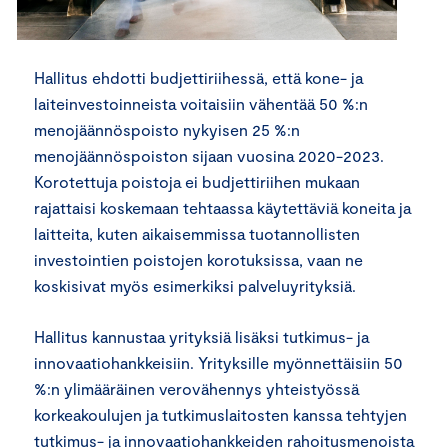
Hallitus ehdotti budjettiriihessä, että kone- ja
laiteinvestoinneista voitaisiin vähentää 50 %:n
menojäännöspoisto nykyisen 25 %:n
menojäännöspoiston sijaan vuosina 2020-2023.
Korotettuja poistoja ei budjettiriihen mukaan
rajattaisi koskemaan tehtaassa käytettäviä koneita ja
laitteita, kuten aikaisemmissa tuotannollisten
investointien poistojen korotuksissa, vaan ne
koskisivat myös esimerkiksi palveluyrityksiä.
Hallitus kannustaa yrityksiä lisäksi tutkimus- ja
innovaatiohankkeisiin. Yrityksille myönnettäisiin 50
%:n ylimääräinen verovähennys yhteistyössä
korkeakoulujen ja tutkimuslaitosten kanssa tehtyjen
tutkimus- ja innovaatiohankkeiden rahoitusmenoista