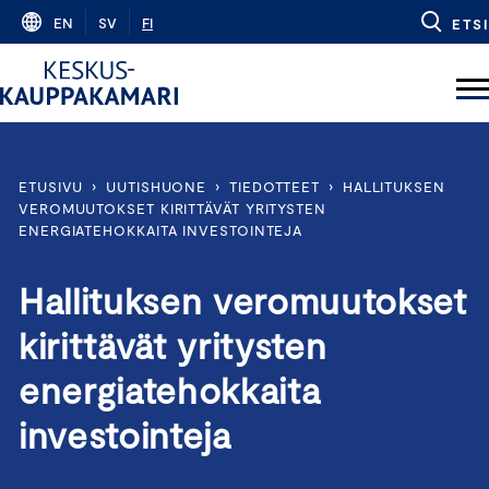
Skip
EN
SV
FI
ETSI
to
content
ETUSIVU
›
UUTISHUONE
›
TIEDOTTEET
›
HALLITUKSEN
VEROMUUTOKSET KIRITTÄVÄT YRITYSTEN
ENERGIATEHOKKAITA INVESTOINTEJA
Hallituksen veromuutokset
kirittävät yritysten
energiatehokkaita
investointeja