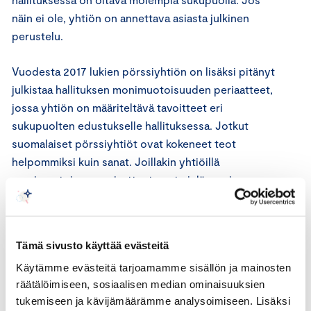
näin ei ole, yhtiön on annettava asiasta julkinen
perustelu.
Vuodesta 2017 lukien pörssiyhtiön on lisäksi pitänyt
julkistaa hallituksen monimuotoisuuden periaatteet,
jossa yhtiön on määriteltävä tavoitteet eri
sukupuolten edustukselle hallituksessa. Jotkut
suomalaiset pörssiyhtiöt ovat kokeneet teot
helpommiksi kuin sanat. Joillakin yhtiöillä
monimuotoisuusperiaatteet ovat vielä varsin
vaatimattomia tai jopa puuttuvat, vaikka kyseisellä
yhtiöllä saattaa olla merkittävä osuus naisia
hallituksessa.
Tämä sivusto käyttää evästeitä
Käytämme evästeitä tarjoamamme sisällön ja mainosten
Ajoittain kuulee pohdittavan, että päteviä naisia on
räätälöimiseen, sosiaalisen median ominaisuuksien
vaikea löytää hallitukseen ja siten samat naiset ovat
tukemiseen ja kävijämäärämme analysoimiseen. Lisäksi
monissa hallituksissa. Tosiasiassa pörssiyhtiöiden