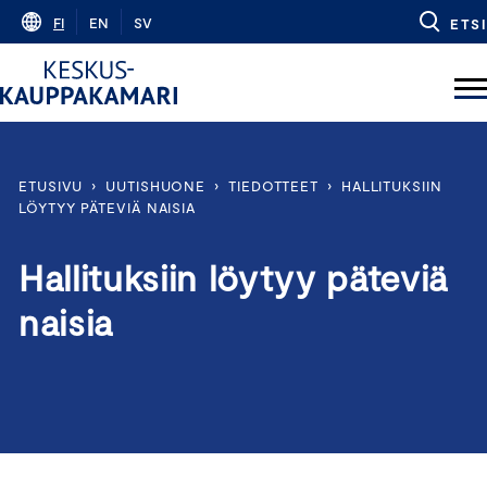
Skip
FI
EN
SV
ETSI
to
content
ETUSIVU
›
UUTISHUONE
›
TIEDOTTEET
›
HALLITUKSIIN
LÖYTYY PÄTEVIÄ NAISIA
Hallituksiin löytyy päteviä
naisia