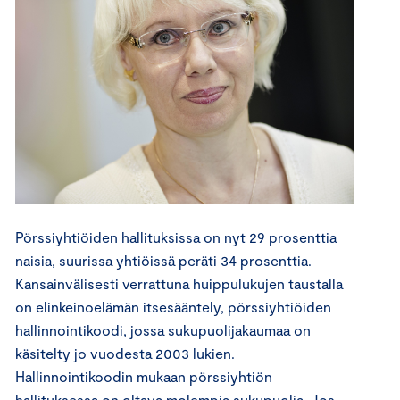
Pörssiyhtiöiden hallituksissa on nyt 29 prosenttia
naisia, suurissa yhtiöissä peräti 34 prosenttia.
Kansainvälisesti verrattuna huippulukujen taustalla
on elinkeinoelämän itsesääntely, pörssiyhtiöiden
hallinnointikoodi, jossa sukupuolijakaumaa on
käsitelty jo vuodesta 2003 lukien.
Hallinnointikoodin mukaan pörssiyhtiön
hallituksessa on oltava molempia sukupuolia. Jos