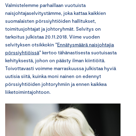
Valmistelemme parhaillaan vuotuista
naisjohtajaselvitystämme, joka kattaa kaikkien
suomalaisten pörssiyhtiöiden hallitukset,
toimitusjohtajat ja johtoryhmät. Selvitys on
tarkoitus julkistaa 20.11.2018. Viime vuoden
selvityksen otsikkokin ”
Ennätysmäärä naisjohtajia
pörssiyhtiöissä
” kertoo tähänastisesta suotuisasta
kehityksestä, johon on päästy ilman kiintiöitä.
Toivottavasti voimme marraskuussa julkistaa hyviä
uutisia siitä, kuinka moni nainen on edennyt
pörssiyhtiöiden johtoryhmiin ja ennen kaikkea
liiketoimintajohtoon.