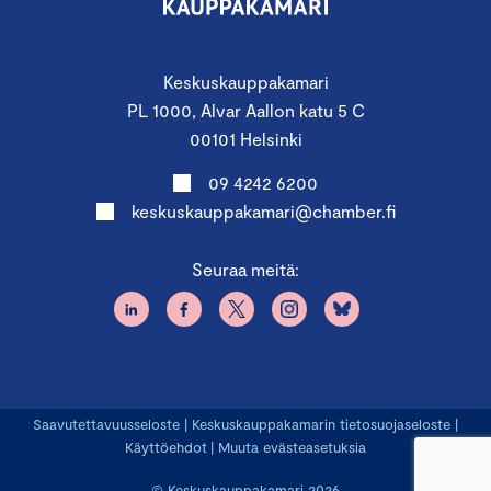
Keskuskauppakamari
PL 1000, Alvar Aallon katu 5 C
00101 Helsinki
09 4242 6200
keskuskauppakamari@chamber.fi
Seuraa meitä:
Saavutettavuusseloste
|
Keskuskauppakamarin tietosuojaseloste
|
Käyttöehdot
|
Muuta evästeasetuksia
© Keskuskauppakamari 2026