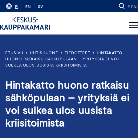
Skip
FI
EN
SV
ETSI
to
content
ETUSIVU
›
UUTISHUONE
›
TIEDOTTEET
›
HINTAKATTO
HUONO RATKAISU SÄHKÖPULAAN – YRITYKSIÄ EI VOI
SULKEA ULOS UUSISTA KRIISITOIMISTA
Hintakatto huono ratkaisu
sähköpulaan – yrityksiä ei
voi sulkea ulos uusista
kriisitoimista