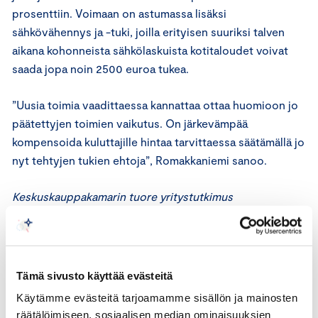
prosenttiin. Voimaan on astumassa lisäksi
sähkövähennys ja -tuki, joilla erityisen suuriksi talven
aikana kohonneista sähkölaskuista kotitaloudet voivat
saada jopa noin 2500 euroa tukea.
”Uusia toimia vaadittaessa kannattaa ottaa huomioon jo
päätettyjen toimien vaikutus. On järkevämpää
kompensoida kuluttajille hintaa tarvittaessa säätämällä jo
nyt tehtyjen tukien ehtoja”, Romakkaniemi sanoo.
Keskuskauppakamarin tuore yritystutkimus
sähkökatkojen vaikutuksista ja varautumisesta julkaistaan
torstaiaamuna klo 7.00. Siihen vastasi 1603 yritystä
kaikilta toimialoilta, joka puolelta Suomea.
Tämä sivusto käyttää evästeitä
Käytämme evästeitä tarjoamamme sisällön ja mainosten
räätälöimiseen, sosiaalisen median ominaisuuksien