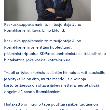
Keskuskauppakamarin toimitusjohtaja Juho
Romakkaniemi. Kuva: Elmo Eklund.
Keskuskauppakamarin toimitusjohtaja Juho
Romakkaniemi on erittäin huolestunut
pääministeripuolue SDP:n suunnitelmista esittää sähkölle
hintakattoa, joka koskisi kotitalouksia.
”Huoli erityisen korkeista sähkön hinnoista kotitalouksille
ja yrityksille on aito, mutta mahdollisia keinoja
kartoitettaessa on oltava järkevä, ettei aiheuteta lisää
ongelmia”, sanoo Romakkaniemi.
Hintakatto on huono tapa puuttua sähkön tuotannon