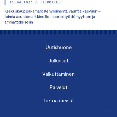
21.04.2026 / TIEDOTTEET
Keskuskauppakamari: Kehysriihestä vauhtia kasvuun –
toimia asuntomarkkinoille, nuorisotyöttömyyteen ja
ammattidieseliin
Uutishuone
Julkaisut
Vaikuttaminen
Palvelut
Tietoa meistä