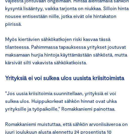
vajeesta johtuvaan ongelmaan. Hintaa alentamalla sähkön
kysyntä lisääntyy, vaikka tarjonta on niukkaa. Silloin hinta
nousee entisestään niille, jotka eivät ole hintakaton
piirissä.
Myös kiertävien sähkökatkojen riski kasvaa tässä
tilanteessa. Pahimmassa tapauksessa yritykset joutuvat
maksamaan hurjia hintoja käyttämästään sähköstä, mutta
kärsivät silti vakavista sähkökatkoista.
Yrityksiä ei voi sulkea ulos uusista kriisitoimista
”Jos uusia kriisitoimia suunnitellaan, yrityksiä ei voi
sulkea ulos. Huippukorkeat sähkön hinnat ovat uhka
yrityksille ja työpaikoille,” Romakkaniemi painottaa.
Romakkaniemi muistuttaa, että sähkön arvonlisäveroa on
juuri joulukuun alusta alennettu 24 prosentista 10