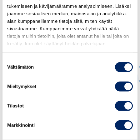
tukemiseen ja kävijämäärämme analysoimiseen. Lisäksi
jaamme sosiaalisen median, mainosalan ja analytiikka-
alan kumppaneillemme tietoja siitä, miten käytät
sivustoamme. Kumppanimme voivat yhdistää näitä
tietoja muihin tietoihin, joita olet antanut heille tai joita on
kerätty, kun olet käyttänyt heidän palvelujaan.
Suostumuksen
Välttämätön
valinta
Mieltymykset
Juho Romakkaniemi
Tilastot
TOIMITUSJOHTAJA
juho.romakkaniemi@chamber.fi
Markkinointi
+358 40 050 5269