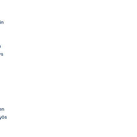
in
n
ys
en
myös