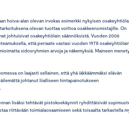
taan hoiva-alan olevan irvokas esimerkki nykyisen osakeyhtiöla
 tarkoituksena olevan tuottaa voittoa osakkeenomistajille. On
mat johtuisivat osakeyhtiölain säännöksistä. Vuoden 2006
toteamuksella, että periaate vastasi vuoden 1978 osake­yhtiölai
a huomioimatta sidosryhmien arvoja ja näkemyksiä. Maineen menet
uomessa on laajasti sellainen, että yhä iäkkäämmäksi elävän
äilemättä johtanut liialliseen hintapainotukseen
.
onnan lisäksi tehtävät pistokoekäynnit ryhdittäisivät sopimust
ostaa riittävään toimialaosaamiseen sekä toisaalta tarkastella 