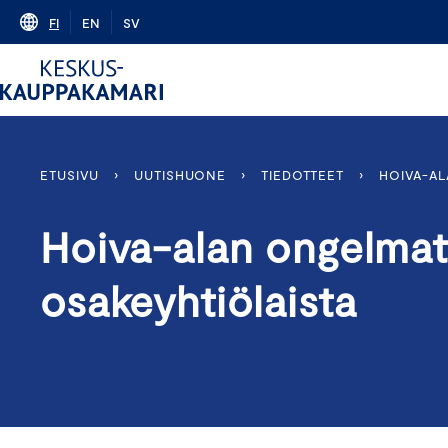
Skip
FI
EN
SV
to
content
ETUSIVU
›
UUTISHUONE
›
TIEDOTTEET
›
HOIVA-AL
Hoiva-alan ongelmat
osakeyhtiölaista