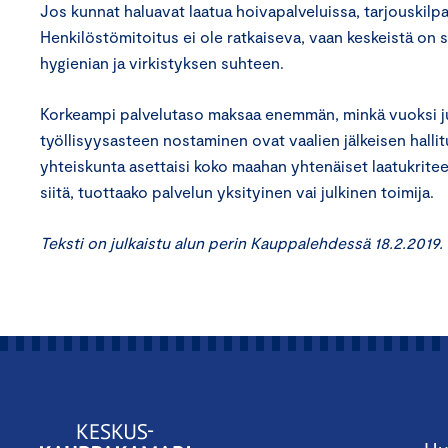
Jos kunnat haluavat laatua hoivapalveluissa, tarjouskilpai
Henkilöstömitoitus ei ole ratkaiseva, vaan keskeistä on 
hygienian ja virkistyksen suhteen.
Korkeampi palvelutaso maksaa enemmän, minkä vuoksi ju
työllisyysasteen nostaminen ovat vaalien jälkeisen halli
yhteiskunta asettaisi koko maahan yhtenäiset laatukriteer
siitä, tuottaako palvelun yksityinen vai julkinen toimija.
Teksti on julkaistu alun perin Kauppalehdessä 18.2.2019.