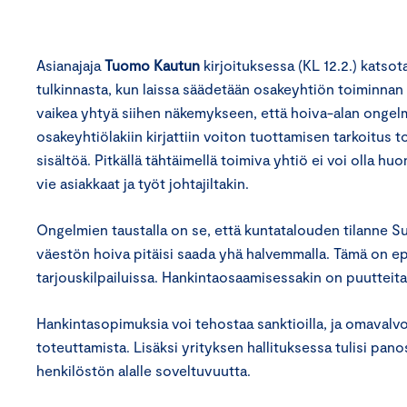
Asianajaja
Tuomo Kautun
kirjoituksessa (KL 12.2.) katso
tulkinnasta, kun laissa säädetään osakeyhtiön toiminnan
vaikea yhtyä siihen näkemykseen, että hoiva-alan ongel
osakeyhtiölakiin kirjattiin voiton tuottamisen tarkoitus 
sisältöä. Pitkällä tähtäimellä toimiva ­yhtiö ei voi oll
vie asiakkaat ja työt johtajiltakin.
Ongelmien taustalla on se, että kuntatalouden tilanne S
väestön hoiva pitäisi saada yhä halvemmalla. Tämä on ep
tarjouskilpailuissa. Hankintaosaamisessakin on puutteita
Hankintasopimuksia voi tehostaa sanktioilla, ja omavalv
toteuttamista. Lisäksi yrityksen hallituksessa tulisi pan
henkilöstön alalle soveltuvuutta.