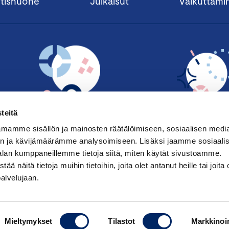
tishuone
Julkaisut
Vaikuttami
teitä
mamme sisällön ja mainosten räätälöimiseen, sosiaalisen medi
n ja kävijämäärämme analysoimiseen. Lisäksi jaamme sosiaali
TILAA UUTISKIRJE ›
LIITY JÄSENE
alan kumppaneillemme tietoja siitä, miten käytät sivustoamme.
näitä tietoja muihin tietoihin, joita olet antanut heille tai joita 
palvelujaan.
Saavutettavuusseloste
|
Keskuskau
Mieltymykset
Tilastot
Markkinoin