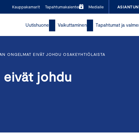
Kauppakamarit
Tapahtumakalenteri
Medialle
ASIANTUN
Uutishuone
Vaikuttaminen
Tapahtumat ja valme
AN ONGELMAT EIVÄT JOHDU OSAKEYHTIÖLAISTA
 eivät johdu