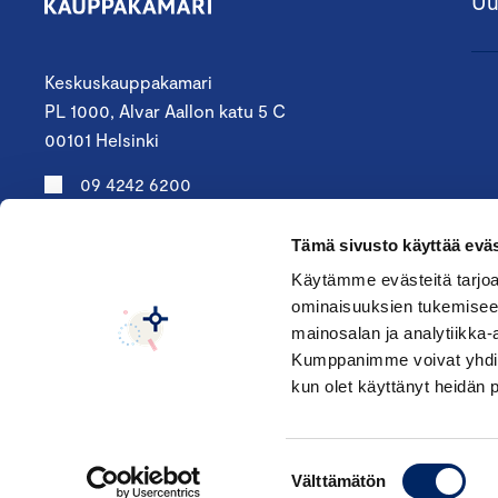
Uu
Keskuskauppakamari
PL 1000, Alvar Aallon katu 5 C
00101 Helsinki
09 4242 6200
keskuskauppakamari@chamber.fi
Tämä sivusto käyttää eväs
Seuraa meitä:
Käytämme evästeitä tarjoa
ominaisuuksien tukemisee
mainosalan ja analytiikka-
Kumppanimme voivat yhdistää 
kun olet käyttänyt heidän 
© Keskuskauppakamari 2026
Suostumuksen
Välttämätön
valinta