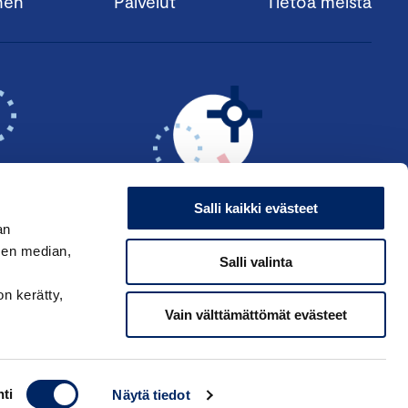
nen
Palvelut
Tietoa meistä
Salli kaikki evästeet
an
sen median,
Salli valinta
KSI ›
HAE ANSIOMERKKIÄ ›
on kerätty,
Vain välttämättömät evästeet
ppakamarin tietosuojaseloste
|
Käyttöehdot
|
Muuta evästeasetuksia
ti
Näytä tiedot