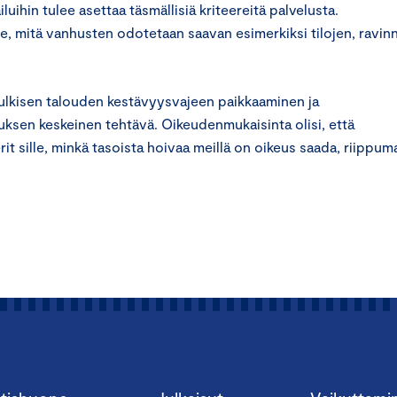
luihin tulee asettaa täsmällisiä kriteereitä palvelusta.
se, mitä vanhusten odotetaan saavan esimerkiksi tilojen, ravin
lkisen talouden kestävyysvajeen paikkaaminen ja
tuksen keskeinen tehtävä. Oikeudenmukaisinta olisi, että
it sille, minkä tasoista hoivaa meillä on oikeus saada, riippum