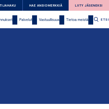
TIJAHAKU
HAE ANSIOMERKKIÄ
LIITY JÄSENEKSI
nnukset
Palvelut
Vastuullisuus
Tietoa meistä
ETSI