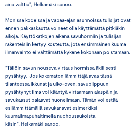
aina valttia”, Helkamäki sanoo.
Monissa kodeissa ja vapaa-ajan asunnoissa tulisijat ovat
ennen pakkaskautta voineet olla käyttämättä pitkiäkin
aikoja. Käyttökatkojen aikana savuhormiin ja tulisijan
rakenteisiin kertyy kosteutta, jota ensimmäinen kuuma
ilmanvaihto ei välttämättä kykene kokonaan poistamaan.
”Tällöin savun nouseva virtaus hormissa äkillisesti
pysähtyy. Jos kokematon lämmittäjä avaa tässä
tilanteessa ikkunat ja ulko-oven, savupiippuun
pysähtynyt ilma voi kääntyä virtaamaan alaspäin ja
savukaasut palaavat huoneilmaan. Tämän voi estää
esilämmittämällä savukanavat esimerkiksi
kuumailmapuhaltimella nuohousaukoista
käsin”, Helkamäki sanoo.