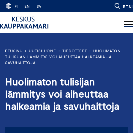
Skip
FI
EN
SV
ETSI
to
content
ETUSIVU
›
UUTISHUONE
›
TIEDOTTEET
›
HUOLIMATON
TULISIJAN LÄMMITYS VOI AIHEUTTAA HALKEAMIA JA
SAVUHAITTOJA
Huolimaton tulisijan
lämmitys voi aiheuttaa
halkeamia ja savuhaittoja