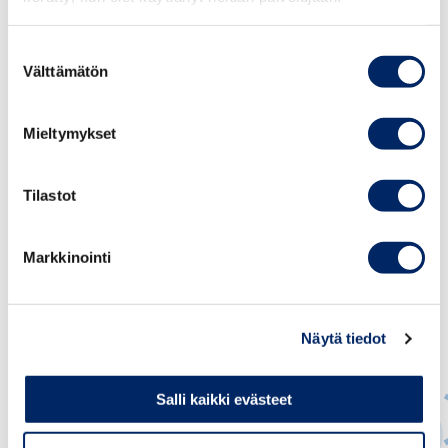
(HTT) ovat puolueettomia ja ammattitaitoisia
asiantuntijoita, jotka suorittavat palveluiden ja
Suostumuksen
tavaroiden teknisiä tarkastuksia eri
Välttämätön
valinta
asiantuntemusalueilla.
Mieltymykset
Tilastot
Markkinointi
Näytä tiedot
Salli kaikki evästeet