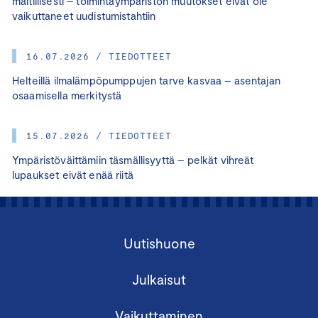
maltillisesti – toimintaympäristön muutokset eivät ole
vaikuttaneet uudistumistahtiin
16.07.2026 / TIEDOTTEET
Helteillä ilmalämpöpumppujen tarve kasvaa – asentajan
osaamisella merkitystä
15.07.2026 / TIEDOTTEET
Ympäristöväittämiin täsmällisyyttä – pelkät vihreät
lupaukset eivät enää riitä
Uutishuone
Julkaisut
Vaikuttaminen