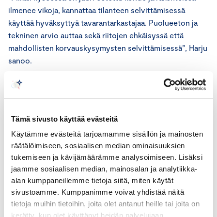
ilmenee vikoja, kannattaa tilanteen selvittämisessä
käyttää hyväksyttyä tavarantarkastajaa. Puolueeton ja
tekninen arvio auttaa sekä riitojen ehkäisyssä että
mahdollisten korvauskysymysten selvittämisessä”, Harju
sanoo.
Harjun mukaan tavarantarkastuksissa havaitaan
rakennusosissa toisinaan puutteita, joita on yritetty
peitellä.
Tämä sivusto käyttää evästeitä
Käytämme evästeitä tarjoamamme sisällön ja mainosten
“Ikävimpiä ovat tapaukset, joissa puutteet liittyvät
räätälöimiseen, sosiaalisen median ominaisuuksien
suoraan käyttöturvallisuuteen kuten tulisijoista
tukemiseen ja kävijämäärämme analysoimiseen. Lisäksi
alkaneisiin tulipaloihin. Tavarantarkastajan arvio
jaamme sosiaalisen median, mainosalan ja analytiikka-
syttymissyystä voi olla ratkaiseva vakuutus- ja
alan kumppaneillemme tietoja siitä, miten käytät
korvausasioissa”, Harju sanoo.
sivustoamme. Kumppanimme voivat yhdistää näitä
tietoja muihin tietoihin, joita olet antanut heille tai joita on
Keskuskauppapamarin hyväksymät tavarantarkastajat
kerätty, kun olet käyttänyt heidän palvelujaan.