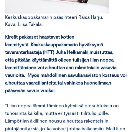
Keskuskauppakamarin pääsihteeri Raisa Harju.
Kuva: Liisa Takala.
Kireät pakkaset haastavat kotien
lämmitystä. Keskuskauppakamarin hyväksymä
tavarantarkastaja (HTT) Juha Helkamäki muistuttaa,
että pitkään käyttämättä olleen tulisijan liian nopea
lämmittäminen voi aiheuttaa sen rakenteisiin vakavia
vaurioita. Myös mahdollinen savukanaviston kosteus voi
aiheuttaa vaaratilanteita tai vahinkoa huoneilmaan
pääsevän savun vuoksi.
”Liian nopea lämmittäminen kylmissä olosuhteissa on
tuhoisinta kaikille, mutta erityisesti tiilitulisijoille.
Lämpötilan äkillinen nousu aiheuttaa rakenteisiin
pintajännityksiä, jotka voivat johtaa halkeamiin. Maltti on