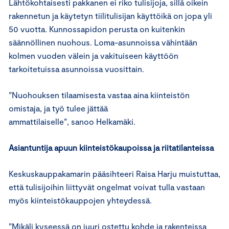
Lähtökohtaisesti pakkanen ei riko tulisijoja, sillä oikein
rakennetun ja käytetyn tiilitulisijan käyttöikä on jopa yli
50 vuotta. Kunnossapidon perusta on kuitenkin
säännöllinen nuohous. Loma-asunnoissa vähintään
kolmen vuoden välein ja vakituiseen käyttöön
tarkoitetuissa asunnoissa vuosittain.
”Nuohouksen tilaamisesta vastaa aina kiinteistön
omistaja, ja työ tulee jättää
ammattilaiselle”, sanoo Helkamäki.
Asiantuntija apuun kiinteistökaupoissa ja riitatilanteissa
Keskuskauppakamarin pääsihteeri Raisa Harju muistuttaa,
että tulisijoihin liittyvät ongelmat voivat tulla vastaan
myös kiinteistökauppojen yhteydessä.
”Mikäli kyseessä on juuri ostettu kohde ja rakenteissa