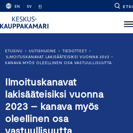
Skip
EN
SV
FI
ETSI
to
content
ETUSIVU
›
UUTISHUONE
›
TIEDOTTEET
›
ILMOITUSKANAVAT LAKISÄÄTEISIKSI VUONNA 2023 –
KANAVA MYÖS OLEELLINEN OSA VASTUULLISUUTTA
Ilmoituskanavat
lakisääteisiksi vuonna
2023 – kanava myös
oleellinen osa
vastuullisuutta