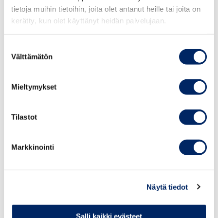
palveluaan
yritysten vastuullisuustyön tueksi sekä
tietoja muihin tietoihin, joita olet antanut heille tai joita on
auttamaan ilmoittajien suojelua koskevan lainsäädännön
kerätty, kun olet käyttänyt heidän palvelujaan.
vaatimusten täyttämisessä.
Suostumuksen
Välttämätön
valinta
Lisätiedot
Mieltymykset
Tilastot
Markkinointi
Näytä tiedot
Salli kaikki evästeet