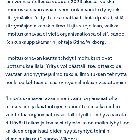
lain voimaantullessa vuoden 2023 alussa, vaikka
ilmoituskanavan avaamiseen onkin varattu lyhyehkö
siirtymäaika. Yritysten kannattaa toimia ripeästi, sillä
siirtymäajan aikanakin ilmoittajia suojellaan, vaikka
ilmoituskanavaa ei vielä organisaatiossa olisi”, sanoo
Keskuskauppakamarin johtaja Stina Wikberg.
Ilmoituskanavan kautta tehdyt ilmoitukset ovat
luottamuksellisia. Yritys voi päättää itse, ottaako se
vastaan anonyymejä ilmoituksia. Ilmoituksen tehnyttä
henkilöä kohtaan ei saa ryhtyä mihinkään vastatoimiin.
”Ilmoituskanavan avaaminen vaatii organisaatiolta
prosessien ja käytäntöjen suunnittelua sekä niiden
viestintää organisaatiossa. Tälle työlle on hyvä varata
riittävästi aikaa ja koska siirtymäaika on melko lyhyt, on
kaikkien organisaatioiden syytä ryhtyä toimiin
viimeistään nyt”, sanoo Wikberg.