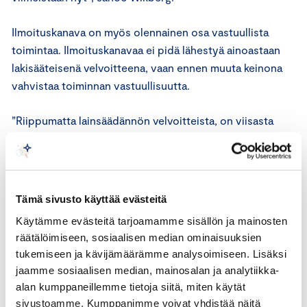
Ilmoituskanava on myös olennainen osa vastuullista
toimintaa. Ilmoituskanavaa ei pidä lähestyä ainoastaan
lakisääteisenä velvoitteena, vaan ennen muuta keinona
vahvistaa toiminnan vastuullisuutta.
”Riippumatta lainsäädännön velvoitteista, on viisasta
kerätä tietoa oman organisaation toiminnasta
mahdollisimman laajasti. Näin myös mahdollisiin
väärinkäytöksiin pystytään puuttumaan mahdollisimman
varhaisessa vaiheessa ja estämään isommat vahingot
Tämä sivusto käyttää evästeitä
sekä toiminnalle että yrityksen maineelle. Lisäksi
Käytämme evästeitä tarjoamamme sisällön ja mainosten
ilmoituskanavan avaaminen, ylläpito ja siitä viestiminen
räätälöimiseen, sosiaalisen median ominaisuuksien
on erinomainen tapa vahvistaa vastuullista
tukemiseen ja kävijämäärämme analysoimiseen. Lisäksi
organisaatiokulttuuria”, sanoo Wikberg.
jaamme sosiaalisen median, mainosalan ja analytiikka-
alan kumppaneillemme tietoja siitä, miten käytät
Keskuskauppakamari tarjoaa omaa
Ilmoituskanava-
sivustoamme. Kumppanimme voivat yhdistää näitä