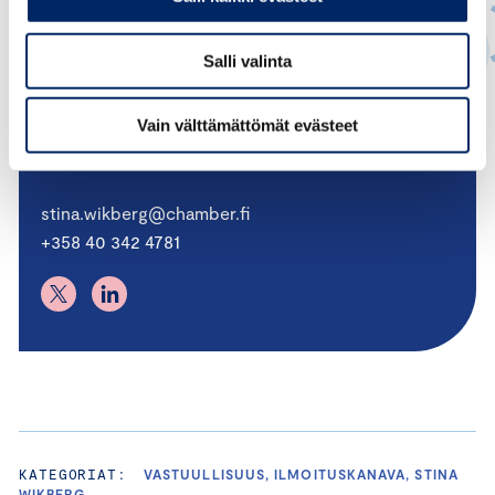
Salli valinta
Wikberg Stina
Vain välttämättömät evästeet
JOHTAJA, YRITYSTEN ITSESÄÄNTELY JA
VASTUULLISUUS
stina.wikberg@chamber.fi
+358 40 342 4781
KATEGORIAT:
VASTUULLISUUS, ILMOITUSKANAVA, STINA
WIKBERG