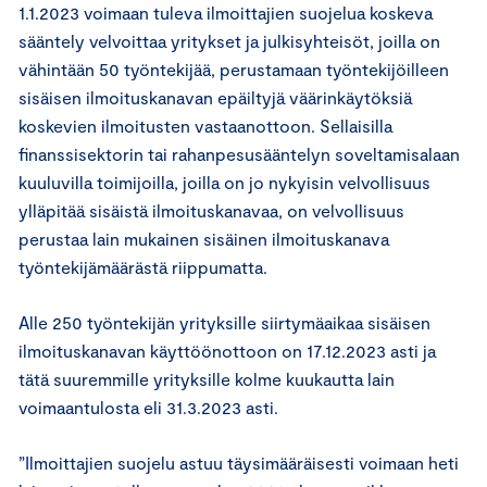
1.1.2023 voimaan tuleva ilmoittajien suojelua koskeva
sääntely velvoittaa yritykset ja julkisyhteisöt, joilla on
vähintään 50 työntekijää, perustamaan työntekijöilleen
sisäisen ilmoituskanavan epäiltyjä väärinkäytöksiä
koskevien ilmoitusten vastaanottoon. Sellaisilla
finanssisektorin tai rahanpesusääntelyn soveltamisalaan
kuuluvilla toimijoilla, joilla on jo nykyisin velvollisuus
ylläpitää sisäistä ilmoituskanavaa, on velvollisuus
perustaa lain mukainen sisäinen ilmoituskanava
työntekijämäärästä riippumatta.
Alle 250 työntekijän yrityksille siirtymäaikaa sisäisen
ilmoituskanavan käyttöönottoon on 17.12.2023 asti ja
tätä suuremmille yrityksille kolme kuukautta lain
voimaantulosta eli 31.3.2023 asti.
”Ilmoittajien suojelu astuu täysimääräisesti voimaan heti