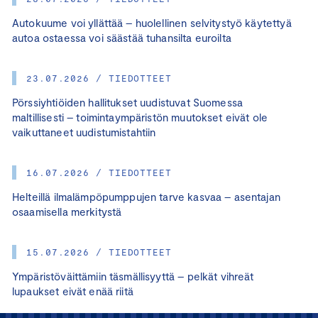
Autokuume voi yllättää – huolellinen selvitystyö käytettyä
autoa ostaessa voi säästää tuhansilta euroilta
23.07.2026 / TIEDOTTEET
Pörssiyhtiöiden hallitukset uudistuvat Suomessa
maltillisesti – toimintaympäristön muutokset eivät ole
vaikuttaneet uudistumistahtiin
16.07.2026 / TIEDOTTEET
Helteillä ilmalämpöpumppujen tarve kasvaa – asentajan
osaamisella merkitystä
15.07.2026 / TIEDOTTEET
Ympäristöväittämiin täsmällisyyttä – pelkät vihreät
lupaukset eivät enää riitä