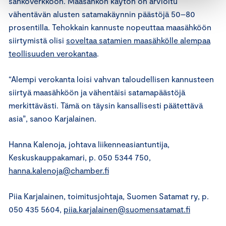
sähköverkkoon. Maasähkön käytön on arvioitu
vähentävän alusten satamakäynnin päästöjä 50–80
prosentilla. Tehokkain kannuste nopeuttaa maasähköön
siirtymistä olisi
soveltaa satamien maasähkölle alempaa
teollisuuden verokantaa
.
“Alempi verokanta loisi vahvan taloudellisen kannusteen
siirtyä maasähköön ja vähentäisi satamapäästöjä
merkittävästi. Tämä on täysin kansallisesti päätettävä
asia”, sanoo Karjalainen.
Hanna Kalenoja, johtava liikenneasiantuntija,
Keskuskauppakamari, p. 050 5344 750,
hanna.kalenoja@chamber.fi
Piia Karjalainen, toimitusjohtaja, Suomen Satamat ry, p.
050 435 5604,
piia.karjalainen@suomensatamat.fi