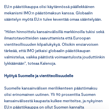
EU:n päästökauppa olisi käytännössä päällekkäinen
mekanismi IMO:n päästömaksun kanssa. Globaalin
sääntelyn myötä EU:n tulee keventää omaa sääntelyään.
“Hiilen hinnoittelu kansainvälisillä markkinoilla tukisi sekä
ilmastotavoitteiden saavuttamista että Euroopan
vientiteollisuuden kilpailukykyä. Olisikin ensiarvoisen
tärkeää, että IMO jatkaisi globaalin päästökaupan
valmistelua, vaikka päätöstä voimaantulosta jouduttiinkin
lykkäämään”, toteaa Kalenoja.
Hyötyä Suomelle ja vientiteollisuudelle
Suomelle kansainvälisen meriliikenteen päästömaksu
olisi erinomainen uutinen. Yli 90 prosenttia Suomen
kansainvälisestä kaupasta kulkee meriteitse, ja nykyinen
EU:n päästökauppa on ollut Suomen kannalta