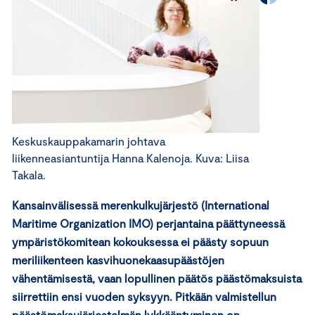
Keskuskauppakamarin johtava
liikenneasiantuntija Hanna Kalenoja. Kuva: Liisa
Takala.
Kansainvälisessä merenkulkujärjestö (International
Maritime Organization IMO) perjantaina päättyneessä
ympäristökomitean kokouksessa ei päästy sopuun
meriliikenteen kasvihuonekaasupäästöjen
vähentämisestä, vaan lopullinen päätös päästömaksuista
siirrettiin ensi vuoden syksyyn. Pitkään valmistellun
päästömaksujärjestelmän lykkääntyminen on