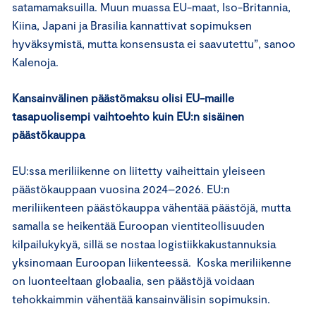
satamamaksuilla. Muun muassa EU-maat, Iso-Britannia,
Kiina, Japani ja Brasilia kannattivat sopimuksen
hyväksymistä, mutta konsensusta ei saavutettu”, sanoo
Kalenoja.
Kansainvälinen päästömaksu olisi EU-maille
tasapuolisempi vaihtoehto kuin EU:n sisäinen
päästökauppa
EU:ssa meriliikenne on liitetty vaiheittain yleiseen
päästökauppaan vuosina 2024–2026. EU:n
meriliikenteen päästökauppa vähentää päästöjä, mutta
samalla se heikentää Euroopan vientiteollisuuden
kilpailukykyä, sillä se nostaa logistiikkakustannuksia
yksinomaan Euroopan liikenteessä. Koska meriliikenne
on luonteeltaan globaalia, sen päästöjä voidaan
tehokkaimmin vähentää kansainvälisin sopimuksin.