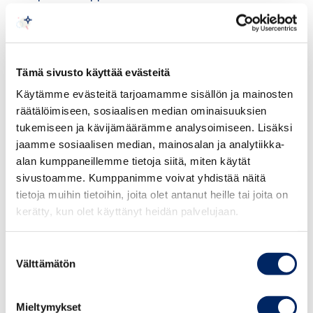
epätasapuolinen.
“Suomen sijainti Euroopan reunalla tarkoittaa, että meille
kohdistuu enemmän EU:n sisäisiä päästökaupan alaisia
Tämä sivusto käyttää evästeitä
kuljetuksia kuin monille Keski-Euroopan maille. Suomen
Käytämme evästeitä tarjoamamme sisällön ja mainosten
merilogistiikan kilpailukyvyn näkökulmasta on tärkeää
räätälöimiseen, sosiaalisen median ominaisuuksien
varmistaa, että IMO-mekanismin jatkovalmistelussa
tukemiseen ja kävijämäärämme analysoimiseen. Lisäksi
huomioidaan talvimerenkulun asettamat vaatimukset
jaamme sosiaalisen median, mainosalan ja analytiikka-
alusten jäissäkulkukyvylle”, toteaa Suomen Satamien
alan kumppaneillemme tietoja siitä, miten käytät
toimitusjohtaja Piia Karjalainen.
sivustoamme. Kumppanimme voivat yhdistää näitä
tietoja muihin tietoihin, joita olet antanut heille tai joita on
IMO:n sääntely lisäisi vähäpäästöisten energiamuotojen
kerätty, kun olet käyttänyt heidän palvelujaan.
ja teknologioiden kysyntää meriliikenteessä. Suomen
meriteollisuudella on vahva asema vaihtoehtoisten
Suostumuksen
Välttämätön
polttoaineita käyttävien alusten ja niiden laitteistojen
valinta
tuotekehityksessä ja tuotannossa. Epävarmuus
päästömaksujärjestelmän etenemisestä hidastaa
Mieltymykset