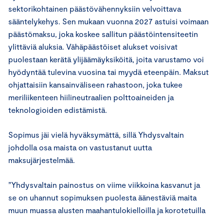
sektorikohtainen päästövähennyksiin velvoittava
sääntelykehys. Sen mukaan vuonna 2027 astuisi voimaan
päästömaksu, joka koskee sallitun päästöintensiteetin
ylittäviä aluksia. Vähäpäästöiset alukset voisivat
puolestaan kerätä ylijäämäyksiköitä, joita varustamo voi
hyödyntää tulevina vuosina tai myydä eteenpäin. Maksut
ohjattaisiin kansainväliseen rahastoon, joka tukee
meriliikenteen hiilineutraalien polttoaineiden ja
teknologioiden edistämistä.
Sopimus jäi vielä hyväksymättä, sillä Yhdysvaltain
johdolla osa maista on vastustanut uutta
maksujärjestelmää.
”Yhdysvaltain painostus on viime viikkoina kasvanut ja
se on uhannut sopimuksen puolesta äänestäviä maita
muun muassa alusten maahantulokielloilla ja korotetuilla