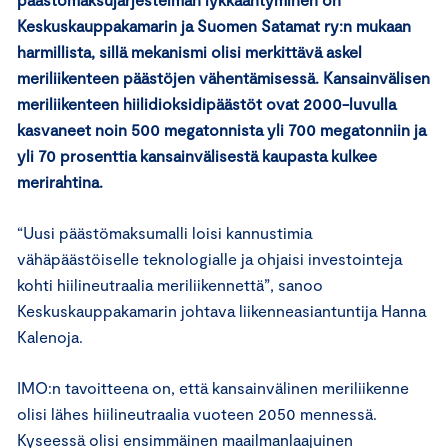
Keskuskauppakamarin ja Suomen Satamat ry:n mukaan
harmillista, sillä mekanismi olisi merkittävä askel
meriliikenteen päästöjen vähentämisessä. Kansainvälisen
meriliikenteen hiilidioksidipäästöt ovat 2000-luvulla
kasvaneet noin 500 megatonnista yli 700 megatonniin ja
yli 70 prosenttia kansainvälisestä kaupasta kulkee
merirahtina.
“Uusi päästömaksumalli loisi kannustimia
vähäpäästöiselle teknologialle ja ohjaisi investointeja
kohti hiilineutraalia meriliikennettä”, sanoo
Keskuskauppakamarin johtava liikenneasiantuntija Hanna
Kalenoja.
IMO:n tavoitteena on, että kansainvälinen meriliikenne
olisi lähes hiilineutraalia vuoteen 2050 mennessä.
Kyseessä olisi ensimmäinen maailmanlaajuinen