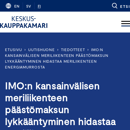
Skip
EN
SV
FI
ETSI
to
content
ETUSIVU
›
UUTISHUONE
›
TIEDOTTEET
›
IMO:N
KANSAINVÄLISEN MERILIIKENTEEN PÄÄSTÖMAKSUN
LYKKÄÄNTYMINEN HIDASTAA MERILIIKENTEEN
ENERGIAMURROSTA
IMO:n kansainvälisen
meriliikenteen
päästömaksun
lykkääntyminen hidastaa