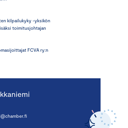
en kilpailukyky -yksikön
isäksi toimitusjohtajan
masijoittajat FCVA ry:n
kkaniemi
i@chamber.fi