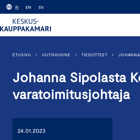
Skip
FI
EN
SV
to
content
ETUSIVU
›
UUTISHUONE
›
TIEDOTTEET
›
JOHANNA 
Johanna Sipolasta 
varatoimitusjohtaja
24.01.2023