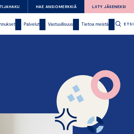
TIJAHAKU
HAE ANSIOMERKKIÄ
LIITY JÄSENEKSI
nnukset
Palvelut
Vastuullisuus
Tietoa meistä
ETSI