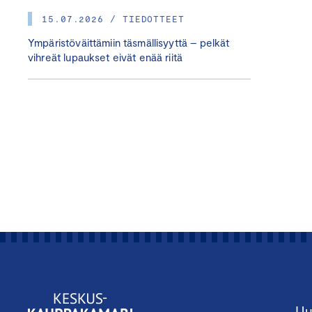
15.07.2026 / TIEDOTTEET
Ympäristöväittämiin täsmällisyyttä – pelkät
vihreät lupaukset eivät enää riitä
Uu