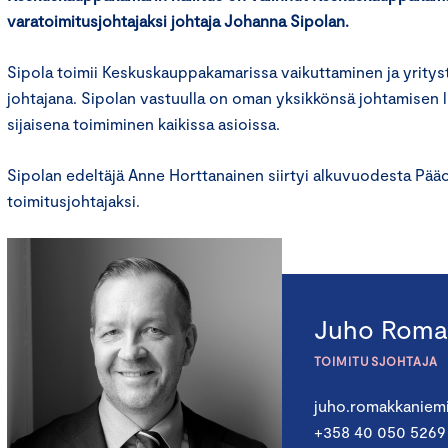
varatoimitusjohtajaksi johtaja Johanna Sipolan.
Sipola toimii Keskuskauppakamarissa vaikuttaminen ja yrityst
johtajana. Sipolan vastuulla on oman yksikkönsä johtamisen l
sijaisena toimiminen kaikissa asioissa.
Sipolan edeltäjä Anne Horttanainen siirtyi alkuvuodesta Pääo
toimitusjohtajaksi.
Juho Roma
TOIMITUSJOHTAJA
juho.romakkaniem
+358 40 050 5269