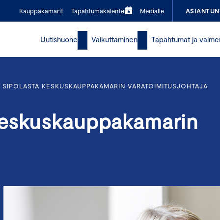
Kauppakamarit
Tapahtumakalenteri
Medialle
ASIANTUN
Uutishuone
Vaikuttaminen
Tapahtumat ja valme
SIPOLASTA KESKUSKAUPPAKAMARIN VARATOIMITUSJOHTAJA
Keskuskauppakamarin