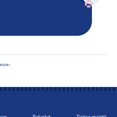
NIEMI
nen
Palvelut
Tietoa meistä