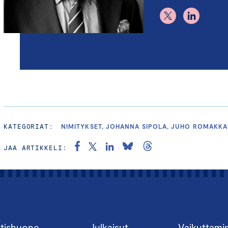
KATEGORIAT:
NIMITYKSET, JOHANNA SIPOLA, JUHO ROMAKKA
JAA ARTIKKELI:
tishuone
Julkaisut
Vaikuttami