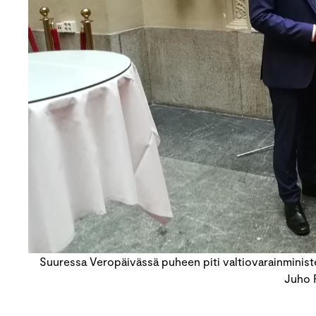
Suuressa Veropäivässä puheen piti valtiovarainministe
Juho 