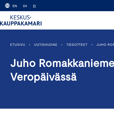
Skip
EN
SV
FI
to
content
ETUSIVU
›
UUTISHUONE
›
TIEDOTTEET
›
JUHO RO
Juho Romakkaniemen
Veropäivässä