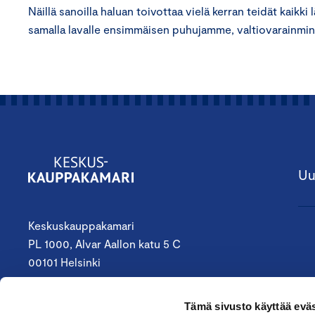
Näillä sanoilla haluan toivottaa vielä kerran teidät kaikk
samalla lavalle ensimmäisen puhujamme, valtiovarainmini
Uu
Keskuskauppakamari
PL 1000, Alvar Aallon katu 5 C
00101 Helsinki
09 4242 6200
Tämä sivusto käyttää eväs
keskuskauppakamari@chamber.fi