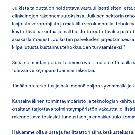
Julkista taloutta on hoidettava vastuullisesti siten, ett
elinkeinojen rakennemuutoksissa. Julkisen sektorin raho
laajoista veropohjista ja matalilla verokannoilla, tehokkaa
käytettävä harkintaa ja malttia. Jo toteutettaviksi pääte
asiakaslähtöisesti. Julkisten palveluiden järjestämisess
kilpailutusta kustannustehokkuuden turvaamiseksi.”
Siinä ne meidän periaatteemme ovat. Luulen että täällä 
tulevaa veroympäristöämme rakentaa.
Tänään on tarkoitus ja halu mennä paljon syvemmällä ja k
Kansainvälinen toimintaympäristö ja teknologian kehitys
osaltaan tarjottava toimintaympäristön vakautta, ei lisä
rakennettava tosiasiat tunnustaen ja ennakkoluulottomas
Haluamme olla alusta ja fasilitaattori siinä keskusteluss