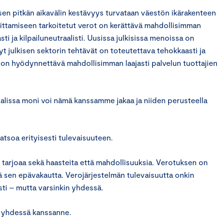
ä sen pitkän aikavälin kestävyys turvataan väestön ikärakenteen 
ittamiseen tarkoitetut verot on kerättävä mahdollisimman
sti ja kilpailuneutraalisti. Uusissa julkisissa menoissa on
tyt julkisen sektorin tehtävät on toteutettava tehokkaasti ja
ä on hyödynnettävä mahdollisimman laajasti palvelun tuottajie
salissa moni voi nämä kanssamme jakaa ja niiden perusteella
atsoa erityisesti tulevaisuuteen.
 tarjoaa sekä haasteita että mahdollisuuksia. Verotuksen on
tä sen epävakautta. Verojärjestelmän tulevaisuutta onkin
ti – mutta varsinkin yhdessä.
a, yhdessä kanssanne.