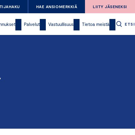
TIJAHAKU
HAE ANSIOMERKKIÄ
LIITY JÄSENEKSI
nnukset
Palvelut
Vastuullisuus
Tietoa meistä
ETSI
a