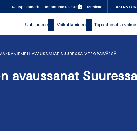
Kauppakamarit
Tapahtumakalenteri
Medialle
ASIANTUN
Uutishuone
Vaikuttaminen
Tapahtumat ja valme
MAKKANIEMEN AVAUSSANAT SUURESSA VEROPÄIVÄSSÄ
 avaussanat Suuress