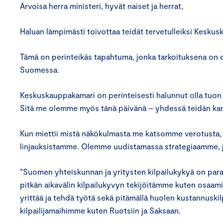
Arvoisa herra ministeri, hyvät naiset ja herrat,
Haluan lämpimästi toivottaa teidät tervetulleiksi Kesk
Tämä on perinteikäs tapahtuma, jonka tarkoituksena on o
Suomessa.
Keskuskauppakamari on perinteisesti halunnut olla tuon 
Sitä me olemme myös tänä päivänä – yhdessä teidän ka
Kun miettii mistä näkökulmasta me katsomme verotusta, julk
linjauksistamme. Olemme uudistamassa strategiaamme, ja
”Suomen yhteiskunnan ja yritysten kilpailukykyä on para
pitkän aikavälin kilpailukyvyn tekijöitämme kuten osaamis
yrittää ja tehdä työtä sekä pitämällä huolen kustannusk
kilpailijamaihimme kuten Ruotsiin ja Saksaan.