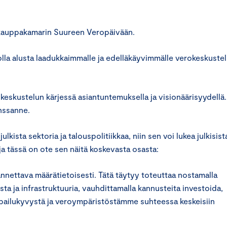
uskauppakamarin Suureen Veropäivään.
lla alusta laadukkaimmalle ja edelläkäyvimmälle verokeskustel
keskustelun kärjessä asiantuntemuksella ja visionäärisyydellä.
nssanne.
ista sektoria ja talouspolitiikkaa, niin sen voi lukea julkisist
 tässä on ote sen näitä koskevasta osasta:
nnettava määrätietoisesti. Tätä täytyy toteuttaa nostamalla
ta ja infrastruktuuria, vauhdittamalla kannusteita investoida,
ilpailukyvystä ja veroympäristöstämme suhteessa keskeisiin