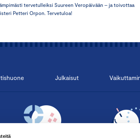
i lämpimästi tervetulleiksi Suureen Veropäivään – ja toivottaa
steri Petteri Orpon. Tervetuloa!
tishuone
Julkaisut
Vaikuttami
teitä