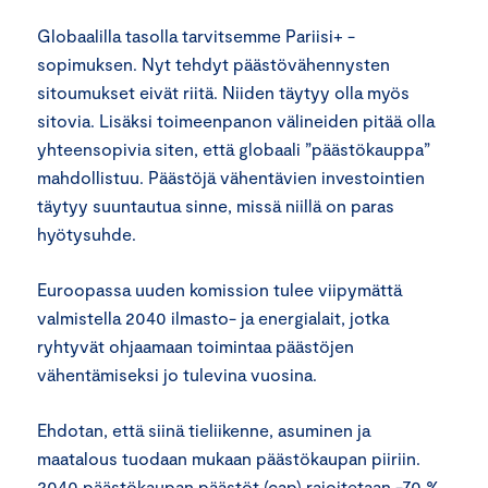
Globaalilla tasolla tarvitsemme Pariisi+ -
sopimuksen. Nyt tehdyt päästövähennysten
sitoumukset eivät riitä. Niiden täytyy olla myös
sitovia. Lisäksi toimeenpanon välineiden pitää olla
yhteensopivia siten, että globaali ”päästökauppa”
mahdollistuu. Päästöjä vähentävien investointien
täytyy suuntautua sinne, missä niillä on paras
hyötysuhde.
Euroopassa uuden komission tulee viipymättä
valmistella 2040 ilmasto- ja energialait, jotka
ryhtyvät ohjaamaan toimintaa päästöjen
vähentämiseksi jo tulevina vuosina.
Ehdotan, että siinä tieliikenne, asuminen ja
maatalous tuodaan mukaan päästökaupan piiriin.
2040 päästökaupan päästöt (cap) rajoitetaan -70 %