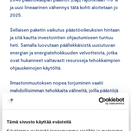
ja uusi lineaarinen vähennys tätä kohti aloitetaan jo
2025.
Sellaisen paketin vaikutus päästöoikeuksien hintaan
ja sitä kautta investointien ohjautumiseen tuntuu
heti. Samalla luovutaan päällekkäisistä uusiutuvan
energian ja energiatehokkuuden velvotteista, jotka
ovat hukanneet valtavasti resursseja tehokkaimpien
ohjauskeinojen käytöltä.
Ilmastonmuutoksen nopea torjuminen vaatii
mahdollisimman tehokkaita välineitä, joilla päästöjä
voidaan vähentää mahdollisimman edullisesti. Näin
voimme vähentää päästöjä paljon enemmän ilman
mittavia hyvinvointitappioita. Ne tarkoittavat aina
kaikkein köyhimpien elämän kurjistumista.
Tämä sivusto käyttää evästeitä
Käytämme evästeitä tarjoamamme sisällön ja mainosten