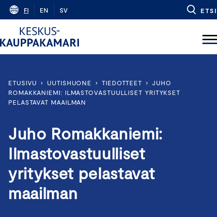
Skip
FI
EN
SV
ETSI
to
content
ETUSIVU
›
UUTISHUONE
›
TIEDOTTEET
›
JUHO
ROMAKKANIEMI: ILMASTOVASTUULLISET YRITYKSET
PELASTAVAT MAAILMAN
Juho Romakkaniemi:
Ilmastovastuulliset
yritykset pelastavat
maailman