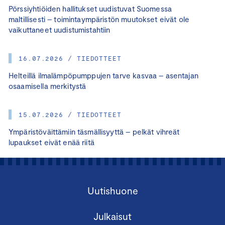
Pörssiyhtiöiden hallitukset uudistuvat Suomessa
maltillisesti – toimintaympäristön muutokset eivät ole
vaikuttaneet uudistumistahtiin
16.07.2026 / TIEDOTTEET
Helteillä ilmalämpöpumppujen tarve kasvaa – asentajan
osaamisella merkitystä
15.07.2026 / TIEDOTTEET
Ympäristöväittämiin täsmällisyyttä – pelkät vihreät
lupaukset eivät enää riitä
Uutishuone
Julkaisut