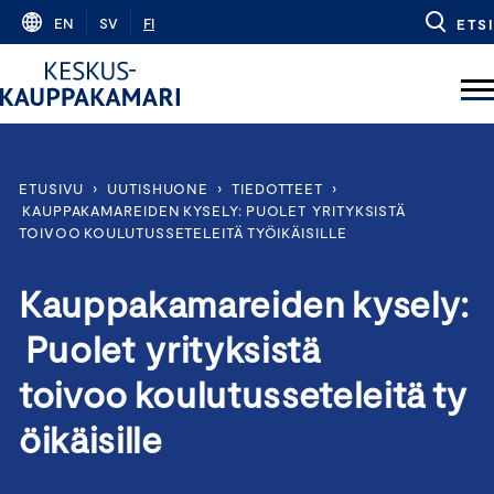
Skip
EN
SV
FI
ETSI
to
content
ETUSIVU
›
UUTISHUONE
›
TIEDOTTEET
›
KAUPPAKAMAREIDEN KYSELY: PUOLET YRITYKSISTÄ
TOIVOO KOULUTUSSETELEITÄ TYÖIKÄISILLE
Kauppakamareiden kysely:
Puolet yrityksistä
toivoo koulutusseteleitä ty
öikäisille