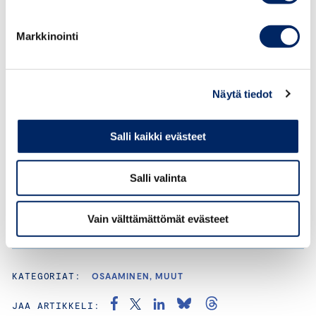
Kauppakamareiden kyselyssä
tarkasteltiin yritysten ja
organisaatioiden osaavan työvoiman tarvetta
Markkinointi
ja osaajapulaa sekä henkilöstön jatkuvan oppimisen
mahdollisuuksia. Kyselyyn vastasi laaja joukko, yli
1300 työantajaa yrityksistä ja organisaatioista eri puolilta
Näytä tiedot
Suomea.
Lisätietoja:
Salli kaikki evästeet
Kauppakamareiden kysely osaajapulasta
Salli valinta
Kilpailukyvyn avaimet 2020-luvulle
Vain välttämättömät evästeet
KATEGORIAT:
OSAAMINEN, MUUT
JAA ARTIKKELI: