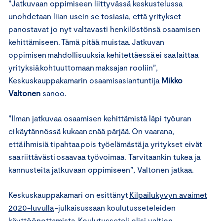
”Jatkuvaan oppimiseen liittyvässä keskustelussa
unohdetaan liian usein se tosiasia, että yritykset
panostavat jo nyt valtavasti henkilöstönsä osaamisen
kehittämiseen. Tämä pitää muistaa. Jatkuvan
oppimisen mahdollisuuksia kehitettäessä ei saa laittaa
yrityksiä kohtuuttomaan maksajan rooliin”,
Keskuskauppakamarin osaamisasiantuntija
Mikko
Valtonen
sanoo.
”Ilman jatkuvaa osaamisen kehittämistä läpi työuran
ei käytännössä kukaan enää pärjää. On vaarana,
että ihmisiä tipahtaa pois työelämästä ja yritykset eivät
saa riittävästi osaavaa työvoimaa. Tarvitaankin tukea ja
kannusteita jatkuvaan oppimiseen”, Valtonen jatkaa.
Keskuskauppakamari on esittänyt
Kilpailukyvyn avaimet
2020-luvulla
-julkaisussaan koulutusseteleiden
käyttöönottamista. Koulutusseteli olisi valtion