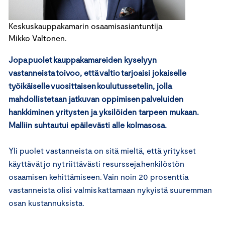
Keskuskauppakamarin osaamisasiantuntija
Mikko Valtonen.
Jopa puolet kauppakamareiden kyselyyn
vastanneista toivoo, että valtio tarjoaisi jokaiselle
työikäiselle vuosittaisen koulutussetelin, jolla
mahdollistetaan jatkuvan oppimisen palveluiden
hankkiminen yritysten ja yksilöiden tarpeen mukaan.
Malliin suhtautui epäilevästi alle kolmasosa.
Yli puolet vastanneista on sitä mieltä, että yritykset
käyttävät jo nyt riittävästi resursseja henkilöstön
osaamisen kehittämiseen. Vain noin 20 prosenttia
vastanneista olisi valmis kattamaan nykyistä suuremman
osan kustannuksista.