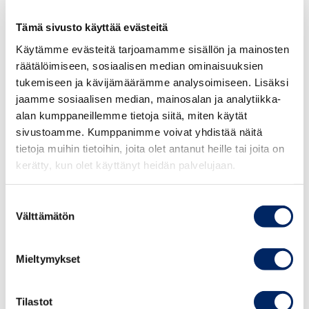
Tämä sivusto käyttää evästeitä
Elinkeinoelämän tutkimuslaitoksen tekemän arvion
mukaan yritykset käyttävät 1,5 miljardia euroa
Käytämme evästeitä tarjoamamme sisällön ja mainosten
henkilöstön osaamisen kehittämiseen vuosittain. Sitran
räätälöimiseen, sosiaalisen median ominaisuuksien
tukemiseen ja kävijämäärämme analysoimiseen. Lisäksi
arvio samasta panostuksesta on noin 1,1 miljardia euroa.
jaamme sosiaalisen median, mainosalan ja analytiikka-
Kaikista vastaavista arvioista jää osa yritysten
alan kumppaneillemme tietoja siitä, miten käytät
tekemistä panostuksista pimentoon, joten todellinen
sivustoamme. Kumppanimme voivat yhdistää näitä
summa on vielä arvioita suurempi.
tietoja muihin tietoihin, joita olet antanut heille tai joita on
kerätty, kun olet käyttänyt heidän palvelujaan.
”Osaava työvoima on Suomen ja suomalaisten yritysten
kilpailukyvyn kivijalka. Se on myös yksi ainoista
Suostumuksen
kilpailukyvyn tekijöistä, johon
Välttämätön
valinta
voimme itse vaikuttaa kansallisilla päätöksillä. Nopeasti
muuttuvassa työelämässä jatkuva osaamisen
Mieltymykset
kehittäminen on avainasemassa sekä yritysten että
yksilöiden pärjäämisen kannalta”, Valtonen päättää.
Tilastot