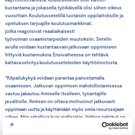
kustantama ja jokaisella työikäisellä olisi siihen oikeus
vuosittain. Koulutussetelillä luotaisiin oppilaitoksille ja
opetuksen tarjoajille koulutusmarkkinat,
jotka reagoisivat reaaliaikaisesti
työvoiman osaamistarpeiden muutoksiin. Setelin
avulla voidaan kustantaa vain jatkuvaan oppimiseen
liittyviä kustannuksia. Ensivaiheessa on tehtävä
kattava selvitys koulutusseteleiden käyttöönotosta.
”Kilpailukykyä voidaan parantaa panostamalla
osaamiseen. Jatkuvan oppimisen mahdollistamisessa
vastuu jakautuu ihmiselle itselleen, työantajille
ja valtiolle. Ihmisen on oltava motivoinut jatkuvasti
oppimaan uutta ja käyttämään myös omia resurssejaan
siihen. Niin rahallisia kuin ajallisiakin. Valtion tehtävä on
luoda mahdollisuuksia ja tukea tarjonnan syntymistä”,
Valtonen sanoo.