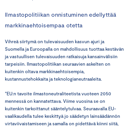
Ilmastopolitiikan onnistuminen edellyttää
markkinaehtoisempaa otetta
Vihreä siirtymä on tulevaisuuden kasvun ajuri ja
Suomella ja Euroopalla on mahdollisuus tuottaa kestävän
ja vastuullisen tulevaisuuden ratkaisuja kansainvälisiin
tarpeisiin. Ilmastopolitiikan seuraavien askelten on
kuitenkin oltava markkinaehtoisempia,
kustannustehokkaita ja teknologianeutraaleita.
”EU:n tavoite ilmastoneutraliteetista vuoteen 2050
mennessä on kannatettava. Viime vuosina se on
kuitenkin tarkoittanut sääntelytulvaa. Seuraavalla EU-
vaalikaudella tulee keskittyä jo säädetyn lainsäädännön
virtaviivaistamiseen ja samalla on pidettävä kiinni siitä,