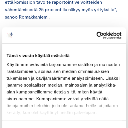
että komission tavoite raportointivelvoitteiden
vähentämisestä 25 prosentilla näkyy myös yrityksille”,
sanoo Romakkaniemi.
Romakkaniemen mukaan myös sisämarkkinoiden
toimivuuden kannalta on keskeistä, että sisämarkkinoita
rapauttavasta valtiontukikilpailusta päästään seuraavalla
kaudella eroon ja palataan tiukempiin tukisääntöihin.
Tämä sivusto käyttää evästeitä
Käytämme evästeitä tarjoamamme sisällön ja mainosten
EU:n turvallisuuspolitiikka on myös osa
räätälöimiseen, sosiaalisen median ominaisuuksien
tukemiseen ja kävijämäärämme analysoimiseen. Lisäksi
talouspolitiikkaa
jaamme sosiaalisen median, mainosalan ja analytiikka-
alan kumppaneillemme tietoja siitä, miten käytät
Ukraina taistelee Venäjää vastaan koko Euroopan
sivustoamme. Kumppanimme voivat yhdistää näitä
puolesta. On erittäin tärkeää koko Euroopan
tietoja muihin tietoihin, joita olet antanut heille tai joita on
turvallisuuden kannalta, että EU:n yhteinen ja EU-maiden
kerätty, kun olet käyttänyt heidän palvelujaan.
tuki Ukrainalle jatkuu niin kauan kuin on tarpeellista.
Suostumuksen