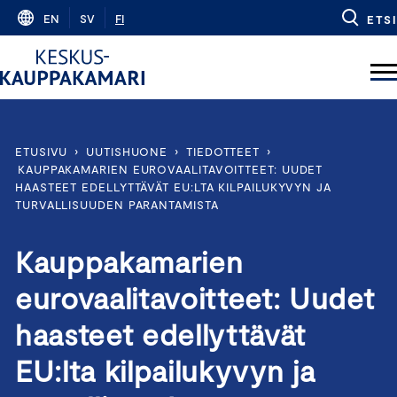
Skip
EN
SV
FI
ETSI
to
content
ETUSIVU
›
UUTISHUONE
›
TIEDOTTEET
›
KAUPPAKAMARIEN EUROVAALITAVOITTEET: UUDET
HAASTEET EDELLYTTÄVÄT EU:LTA KILPAILUKYVYN JA
TURVALLISUUDEN PARANTAMISTA
Kauppakamarien
eurovaalitavoitteet: Uudet
haasteet edellyttävät
EU:lta kilpailukyvyn ja