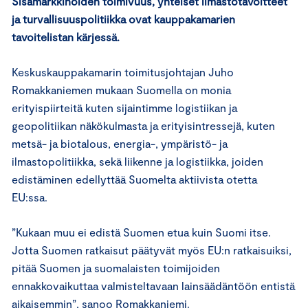
Sisämarkkinoiden toimivuus, yhteiset ilmastotavoitteet
ja turvallisuuspolitiikka ovat kauppakamarien
tavoitelistan kärjessä.
Keskuskauppakamarin toimitusjohtajan Juho
Romakkaniemen mukaan Suomella on monia
erityispiirteitä kuten sijaintimme logistiikan ja
geopolitiikan näkökulmasta ja erityisintressejä, kuten
metsä- ja biotalous, energia-, ympäristö- ja
ilmastopolitiikka, sekä liikenne ja logistiikka, joiden
edistäminen edellyttää Suomelta aktiivista otetta
EU:ssa.
”Kukaan muu ei edistä Suomen etua kuin Suomi itse.
Jotta Suomen ratkaisut päätyvät myös EU:n ratkaisuiksi,
pitää Suomen ja suomalaisten toimijoiden
ennakkovaikuttaa valmisteltavaan lainsäädäntöön entistä
aikaisemmin”, sanoo Romakkaniemi.