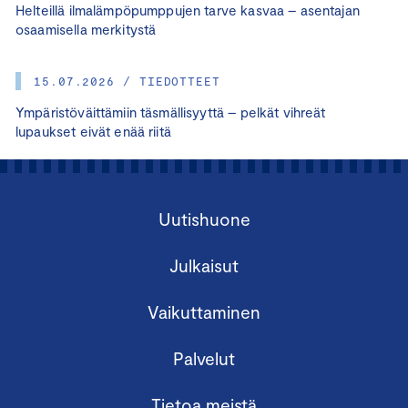
Helteillä ilmalämpöpumppujen tarve kasvaa – asentajan
osaamisella merkitystä
15.07.2026 / TIEDOTTEET
Ympäristöväittämiin täsmällisyyttä – pelkät vihreät
lupaukset eivät enää riitä
Uutishuone
Julkaisut
Vaikuttaminen
Palvelut
Tietoa meistä