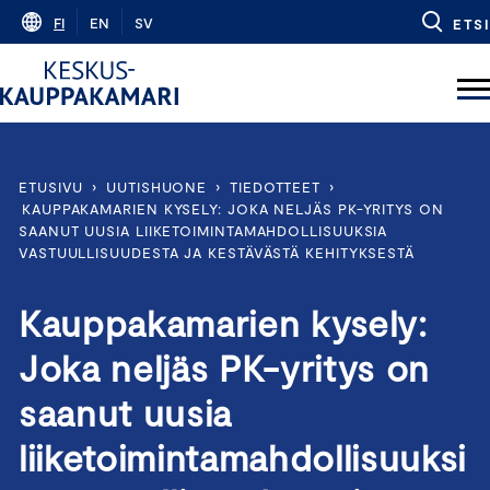
Skip
FI
EN
SV
ETSI
to
content
ETUSIVU
›
UUTISHUONE
›
TIEDOTTEET
›
KAUPPAKAMARIEN KYSELY: JOKA NELJÄS PK-YRITYS ON
SAANUT UUSIA LIIKETOIMINTAMAHDOLLISUUKSIA
VASTUULLISUUDESTA JA KESTÄVÄSTÄ KEHITYKSESTÄ
Kauppakamarien kysely:
Joka neljäs PK-yritys on
saanut uusia
liiketoimintamahdollisuuksi