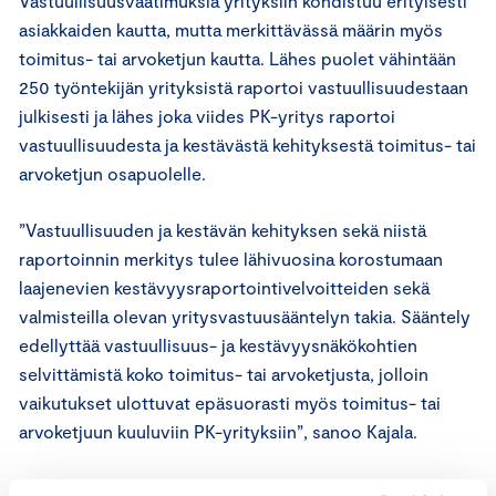
Vastuullisuusvaatimuksia yrityksiin kohdistuu erityisesti
asiakkaiden kautta, mutta merkittävässä määrin myös
toimitus- tai arvoketjun kautta. Lähes puolet vähintään
250 työntekijän yrityksistä raportoi vastuullisuudestaan
julkisesti ja lähes joka viides PK-yritys raportoi
vastuullisuudesta ja kestävästä kehityksestä toimitus- tai
arvoketjun osapuolelle.
”Vastuullisuuden ja kestävän kehityksen sekä niistä
raportoinnin merkitys tulee lähivuosina korostumaan
laajenevien kestävyysraportointivelvoitteiden sekä
valmisteilla olevan yritysvastuusääntelyn takia. Sääntely
edellyttää vastuullisuus- ja kestävyysnäkökohtien
selvittämistä koko toimitus- tai arvoketjusta, jolloin
vaikutukset ulottuvat epäsuorasti myös toimitus- tai
arvoketjuun kuuluviin PK-yrityksiin”, sanoo Kajala.
Joka kymmenes PK-yritys haluaisi edistää