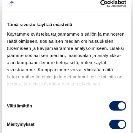
vastuullisuutta, muttei tiedä miten
Joka kymmenes PK-yritys haluaisi edistää
Tämä sivusto käyttää evästeitä
vastuullisuutta ja kestävää kehitystä, muttei tiedä miten
Käytämme evästeitä tarjoamamme sisällön ja mainosten
pääsisi alkuun. Keskuskauppakamarin
räätälöimiseen, sosiaalisen median ominaisuuksien
vastuullisuusasiantuntija Anne Vanhalan mukaan
tukemiseen ja kävijämäärämme analysoimiseen. Lisäksi
erityisesti pienemmissä yrityksissä kyse on myös
jaamme sosiaalisen median, mainosalan ja analytiikka-
osaamisvajeesta.
alan kumppaneillemme tietoja siitä, miten käytät
sivustoamme. Kumppanimme voivat yhdistää näitä
”Vastuullisuuteen ja kestävään kehitykseen liittyvät
tietoja muihin tietoihin, joita olet antanut heille tai joita on
näkökohdat korostuvat suuremmilla yrityksillä. Erot
kerätty, kun olet käyttänyt heidän palvelujaan.
pienten ja suurempien yritysten välillä ovat merkittäviä
kautta linjan. Erityisesti pienemmissä yrityksissä kyse on
Suostumuksen
myös osaamisvajeesta, sillä joka kymmenes PK-yritys
Välttämätön
valinta
haluaisi edistää vastuullisuutta ja kestävää kehitystä,
muttei tiedä miten pääsisi alkuun”, sanoo Vanhala.
Mieltymykset