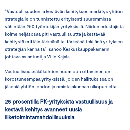
”Vastuullisuuden ja kestävän kehityksen merkitys yhtiön
strategialle on tunnistettu erityisesti suuremmissa
vähintään 250 työntekijän yrityksissä. Niiden edustajista
kolme neljäsosaa piti vastuullisuutta ja kestävää
kehitystä erittäin tärkeänä tai tärkeänä tekijänä yrityksen
strategian kannalta”, sanoo Keskuskauppakamarin
johtava asiantuntija Ville Kajala.
Vastuullisuusnäkökohtien huomioon ottaminen on
korostuneempaa yrityksissä, joiden hallituksissa on
jäseniä yhtiön johdon ja omistajakunnan ulkopuolelta.
25 prosentilla PK-yrityksistä vastuullisuus ja
kestävä kehitys avanneet uusia
liiketoimintamahdollisuuksia