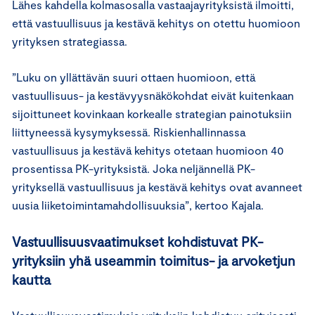
Lähes kahdella kolmasosalla vastaajayrityksistä ilmoitti,
että vastuullisuus ja kestävä kehitys on otettu huomioon
yrityksen strategiassa.
”Luku on yllättävän suuri ottaen huomioon, että
vastuullisuus- ja kestävyysnäkökohdat eivät kuitenkaan
sijoittuneet kovinkaan korkealle strategian painotuksiin
liittyneessä kysymyksessä. Riskienhallinnassa
vastuullisuus ja kestävä kehitys otetaan huomioon 40
prosentissa PK-yrityksistä. Joka neljännellä PK-
yrityksellä vastuullisuus ja kestävä kehitys ovat avanneet
uusia liiketoimintamahdollisuuksia”, kertoo Kajala.
Vastuullisuusvaatimukset kohdistuvat PK-
yrityksiin yhä useammin toimitus- ja arvoketjun
kautta