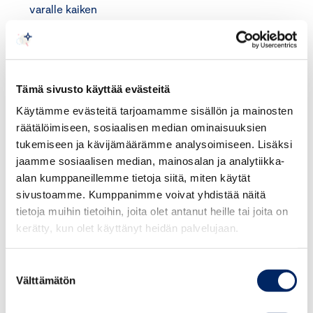
varalle kaiken
kokoisille yrityksille otettava käyttöön.
Lomautukset ja yt-neuvottelut voitava panna
nopeammin käytäntöön.
Valtion pitää kantaa suurempi vastuu
Tämä sivusto käyttää evästeitä
sairauspoissaoloista aiheutuvista kustannuksista.
Käytämme evästeitä tarjoamamme sisällön ja mainosten
räätälöimiseen, sosiaalisen median ominaisuuksien
Keskuskauppakamari vaatii hallitukselta ripeitä
tukemiseen ja kävijämäärämme analysoimiseen. Lisäksi
lisätoimenpiteitä.
jaamme sosiaalisen median, mainosalan ja analytiikka-
alan kumppaneillemme tietoja siitä, miten käytät
“Toimenpidelistalla tulisi olla mm.
sivustoamme. Kumppanimme voivat yhdistää näitä
joustavuutta verotuksen ja vakuutusmaksujen
tietoja muihin tietoihin, joita olet antanut heille tai joita on
tilitykseen sekä valtion suurempi
kerätty, kun olet käyttänyt heidän palvelujaan.
rooli sairauspoissaolojen
kustannuksista”, vaatii Romakkaniemi.
Suostumuksen
Välttämätön
valinta
Toimenpiteitä tarkennetaan erillisessä, liitteenä