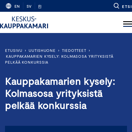
Skip
EN
SV
FI
ETSI
to
content
ETUSIVU
›
UUTISHUONE
›
TIEDOTTEET
›
KAUPPAKAMARIEN KYSELY: KOLMASOSA YRITYKSISTÄ
PELKÄÄ KONKURSSIA
Kauppakamarien kysely:
Kolmasosa yrityksistä
pelkää konkurssia