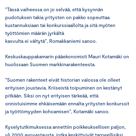
”Tässä vaiheessa on jo selvää, että kysynnän
pudotuksen takia yritysten on pakko sopeuttaa
kustannuksiaan tai konkurssiaallolta ja sitä myöten
työttömien määrän jyrkältä
kasvulta ei vältytä”, Romakkaniemi sanoo.
Keskuskauppakamarin pääekonomisti Mauri Kotamäki on
huolissaan Suomen markkinarakenteesta.
”Suomen rakenteet eivät historian valossa ole olleet
erityisen joustavia. Kriiseistä toipuminen on kestänyt
pitkään. Siksi on nyt erityisen tärkeää, että
onnistuisimme ehkäisemään ennalta yritysten konkurssit
ja työttömyyden kohoamisen”, Kotamäki sanoo.
Kyselytutkimuksessa annettiin poikkeuksellisen paljon,
yli 2000 avovastausta, jotka keskittyivät tarpeellisiksi