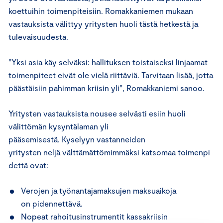
koettuihin toimenpiteisiin. Romakkaniemen mukaan
vastauksista välittyy yritysten huoli tästä hetkestä ja
tulevaisuudesta.
”Yksi asia käy selväksi: hallituksen toistaiseksi linjaamat
toimenpiteet eivät ole vielä riittäviä. Tarvitaan lisää, jotta
päästäisiin pahimman kriisin yli”, Romakkaniemi sanoo.
Yritysten vastauksista nousee selvästi esiin huoli
välittömän kysyntälaman yli
pääsemisestä. Kyselyyn vastanneiden
yritysten neljä välttämättömimmäksi katsomaa toimenpi
dettä ovat:
Verojen ja työnantajamaksujen maksuaikoja
on pidennettävä.
Nopeat rahoitusinstrumentit kassakriisin