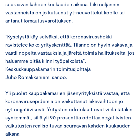
seuraavan kahden kuukauden aikana. Liki neljännes
vastanneista on jo kutsunut yt-neuvottelut koolle tai
antanut lomautusvaroituksen.
”Kyselystä käy selväksi, että koronavirusshokki
ravistelee koko yrityskenttää. Tilanne on hyvin vakava ja
vaatii nopeita vastauksia ja järeitä toimia hallitukselta, jos
haluamme pitää kiinni työpaikoista”,
Keskuskauppakamarin toimitusjohtaja
Juho Romakkaniemi sanoo.
Yli puolet kauppakamarien jäsenyrityksistä vastaa, että
koronavirusepidemia on vaikuttanut liikevaihtoon jo
nyt negatiivisesti. Yritysten odotukset ovat vielä tätäkin
synkemmät, sillä yli 90 prosenttia odottaa negatiivisten
vaikutusten realisoituvan seuraavan kahden kuukauden
aikana.