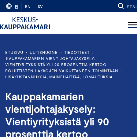
Skip
FI
EN
SV
ETSI
to
content
ETUSIVU
›
UUTISHUONE
›
TIEDOTTEET
›
KAUPPAKAMARIEN VIENTIJOHTAJAKYSELY:
VIENTIYRITYKSISTÄ YLI 90 PROSENTTIA KERTOO
POLIITTISTEN LAKKOJEN VAIKUTTANEEN TOIMINTAAN –
LISÄKUSTANNUKSIA, MAINEHAITTAA, LOMAUTUKSIA
Kauppakamarien
vientijohtajakysely:
Vientiyrityksistä yli 90
prosenttia kertoo