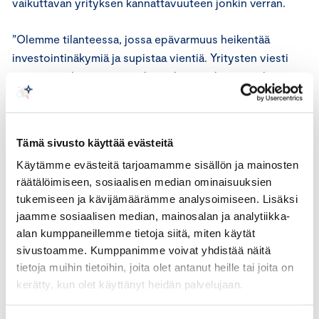
vaikuttavan yrityksen kannattavuuteen jonkin verran.
”Olemme tilanteessa, jossa epävarmuus heikentää
investointinäkymiä ja supistaa vientiä. Yritysten viesti
on, että niiden toiminnan kannalta ennakoitavuuden
saavuttaminen liiketoiminnan palauttamiseksi on
ehdottoman tärkeätä. Lisäkustannuksia ja menetysten
kompensointia niiden on silti vaikea välttää”, sanoo
Tämä sivusto käyttää evästeitä
Pohjanheimo.
Käytämme evästeitä tarjoamamme sisällön ja mainosten
räätälöimiseen, sosiaalisen median ominaisuuksien
Vientijohtajakysely tehtiin 12-15.3. ja siihen vastasi 81
tukemiseen ja kävijämäärämme analysoimiseen. Lisäksi
vientiyritystä ympäri Suomen. Kolmasosa vastanneista
jaamme sosiaalisen median, mainosalan ja analytiikka-
yrityksistä työllistää yli 250 henkeä ja kolmasosa 50-249
alan kumppaneillemme tietoja siitä, miten käytät
henkeä. Kyselyn aineisto on kerätty sähköpostite ja
sivustoamme. Kumppanimme voivat yhdistää näitä
siihen pystyi vastaamaan vain kerran yritystä kohden.
tietoja muihin tietoihin, joita olet antanut heille tai joita on
kerätty, kun olet käyttänyt heidän palvelujaan.
VIENTIKYSELYN TULOKSET