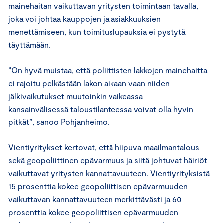
mainehaitan vaikuttavan yritysten toimintaan tavalla,
joka voi johtaa kauppojen ja asiakkuuksien
menettämiseen, kun toimituslupauksia ei pystytä
täyttämään.
”On hyvä muistaa, että poliittisten lakkojen mainehaitta
ei rajoitu pelkästään lakon aikaan vaan niiden
jälkivaikutukset muutoinkin vaikeassa
kansainvälisessä taloustilanteessa voivat olla hyvin
pitkät”, sanoo Pohjanheimo.
Vientiyritykset kertovat, että hiipuva maailmantalous
sekä geopoliittinen epävarmuus ja siitä johtuvat häiriöt
vaikuttavat yritysten kannattavuuteen. Vientiyrityksistä
15 prosenttia kokee geopoliittisen epävarmuuden
vaikuttavan kannattavuuteen merkittävästi ja 60
prosenttia kokee geopoliittisen epävarmuuden