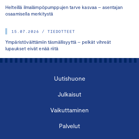
Helteillä ilmalämpöpumppujen tarve kasvaa – asentajan
osaamisella merkitystä
15.07.2026 / TIEDOTTEET
Ympäristöväittämiin täsmällisyyttä – pelkät vihreät
lupaukset eivät enää riitä
Uutishuone
Julkaisut
Vaikuttaminen
Palvelut