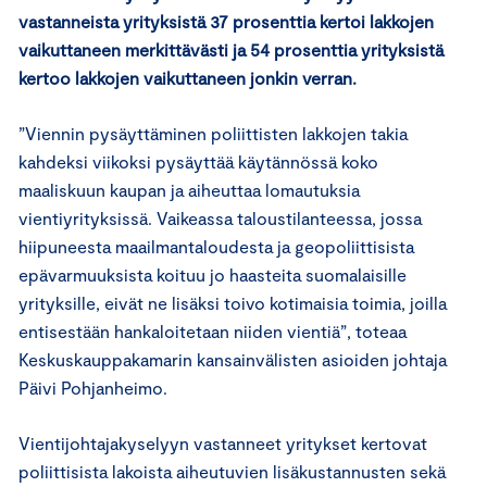
vastanneista yrityksistä 37 prosenttia kertoi lakkojen
vaikuttaneen merkittävästi ja 54 prosenttia yrityksistä
kertoo lakkojen vaikuttaneen jonkin verran.
”Viennin pysäyttäminen poliittisten lakkojen takia
kahdeksi viikoksi pysäyttää käytännössä koko
maaliskuun kaupan ja aiheuttaa lomautuksia
vientiyrityksissä. Vaikeassa taloustilanteessa, jossa
hiipuneesta maailmantaloudesta ja geopoliittisista
epävarmuuksista koituu jo haasteita suomalaisille
yrityksille, eivät ne lisäksi toivo kotimaisia toimia, joilla
entisestään hankaloitetaan niiden vientiä”, toteaa
Keskuskauppakamarin kansainvälisten asioiden johtaja
Päivi Pohjanheimo.
Vientijohtajakyselyyn vastanneet yritykset kertovat
poliittisista lakoista aiheutuvien lisäkustannusten sekä