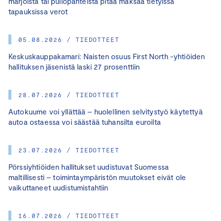
marjoista tai pullopanteista pitää maksaa tietyissä
tapauksissa verot
05.08.2026 / TIEDOTTEET
Keskuskauppakamari: Naisten osuus First North -yhtiöiden
hallituksen jäsenistä laski 27 prosenttiin
28.07.2026 / TIEDOTTEET
Autokuume voi yllättää – huolellinen selvitystyö käytettyä
autoa ostaessa voi säästää tuhansilta euroilta
23.07.2026 / TIEDOTTEET
Pörssiyhtiöiden hallitukset uudistuvat Suomessa
maltillisesti – toimintaympäristön muutokset eivät ole
vaikuttaneet uudistumistahtiin
16.07.2026 / TIEDOTTEET