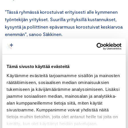
”Tässä ryhmässä korostuivat erityisesti alle kymmenen
työntekijän yritykset. Suurilla yrityksillä kustannukset,
kysyntä ja poliittinen epävarmuus korostuivat keskiarvoa
enemmän”, sanoo Säkkinen.
Sujuva sääntely ja luvitus onnistumisen edellytyksenä
Lisäksi kyselyssä tiedusteltiin monivalintakysymyksen
Tämä sivusto käyttää evästeitä
avulla, mitä toimia Suomessa tulisi edistää, jotta
Käytämme evästeitä tarjoamamme sisällön ja mainosten
puhtaassa siirtymässä onnistutaan ja Suomeen saadaan
räätälöimiseen, sosiaalisen median ominaisuuksien
lisäarvoa tuottavia investointeja. 45 prosenttia
tukemiseen ja kävijämäärämme analysoimiseen. Lisäksi
vastaajista valitsi tärkeksi edistämiskeinoksi sääntelyn ja
jaamme sosiaalisen median, mainosalan ja analytiikka-
lupaprosessien sujuvoittamisen. 34 prosenttia
alan kumppaneillemme tietoja siitä, miten käytät
vastaajista pitää tärkeänä kysynnän luomista
sivustoamme. Kumppanimme voivat yhdistää näitä
vähäpäästöisille tuotteille, materiaaleille ja palveluille
tietoja muihin tietoihin, joita olet antanut heille tai joita on
sekä kansainvälisen hintakilpailukyvyn turvaamista.
kerätty, kun olet käyttänyt heidän palvelujaan.