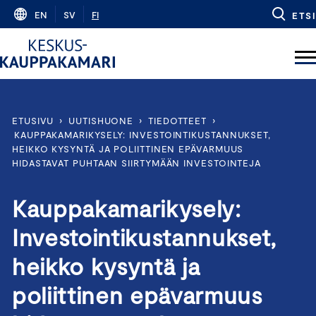
Skip
EN
SV
FI
ETSI
to
content
ETUSIVU
›
UUTISHUONE
›
TIEDOTTEET
›
KAUPPAKAMARIKYSELY: INVESTOINTIKUSTANNUKSET,
HEIKKO KYSYNTÄ JA POLIITTINEN EPÄVARMUUS
HIDASTAVAT PUHTAAN SIIRTYMÄÄN INVESTOINTEJA
Kauppakamarikysely:
Investointikustannukset,
heikko kysyntä ja
poliittinen epävarmuus