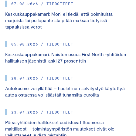
07.08.2026 / TIEDOTTEET
Keskuskauppakamari: Moni ei tiedä, että poimituista
marjoista tai pullopanteista pitää maksaa tietyissä
tapauksissa verot
05.08.2026 / TIEDOTTEET
Keskuskauppakamari: Naisten osuus First North -yhtiöiden
hallituksen jäsenistä laski 27 prosenttiin
28.07.2026 / TIEDOTTEET
Autokuume voi yllättää – huolellinen selvitystyö käytettyä
autoa ostaessa voi säästää tuhansilta euroilta
23.07.2026 / TIEDOTTEET
Pörssiyhtiöiden hallitukset uudistuvat Suomessa
maltillisesti – toimintaympäristön muutokset eivät ole
vaikuttaneet uudistumistahtiin