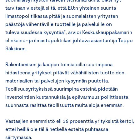
tarvitaan viestejä siitä, että EU:n yhteinen suunta
ilmastopolitiikassa pitää ja suomalaisten yritysten
päästöjä vähentäville tuotteille ja palveluille on
tulevaisuudessa kysyntää”, arvioi Keskuskauppakamarin
elinkeino- ja ilmastopolitiikan johtava asiantuntija Teppo
Säkkinen.
Rakentamisen ja kaupan toimialoilla suurimpana
hidasteena yritykset pitävät vähähiilisten tuotteiden,
materiaalien tai palvelujen kysynnän puutetta.
Teollisuusyrityksissä suurimpina esteinä pidetään
investointien kustannuksia ja epävarmuus poliittisesta
suunnasta rasittaa teollisuutta muita aloja enemmän.
Vastaajien enemmistö eli 36 prosenttia yrityksistä kertoi,
ettei heillä ole tällä hetkellä esteitä puhtaassa
siirtymässä.