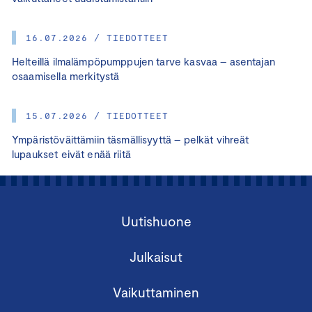
16.07.2026 / TIEDOTTEET
Helteillä ilmalämpöpumppujen tarve kasvaa – asentajan
osaamisella merkitystä
15.07.2026 / TIEDOTTEET
Ympäristöväittämiin täsmällisyyttä – pelkät vihreät
lupaukset eivät enää riitä
Uutishuone
Julkaisut
Vaikuttaminen