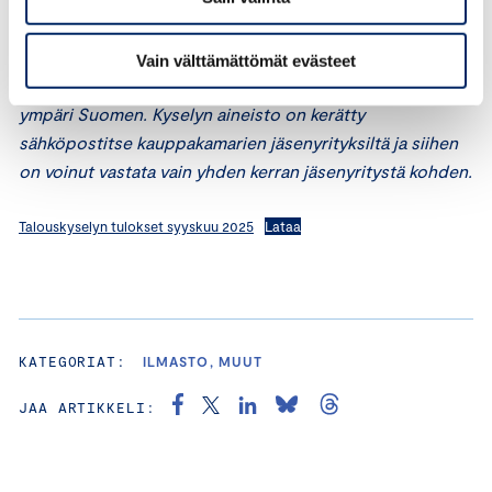
pidettävä huolta”, Säkkinen toteaa.
Kauppakamarien talouskysely tehtiin 16.-18.9.2025 ja
Vain välttämättömät evästeet
siihen vastasi 1386 eri kokoista yritystä eri toimialoilta
ympäri Suomen. Kyselyn aineisto on kerätty
sähköpostitse kauppakamarien jäsenyrityksiltä ja siihen
on voinut vastata vain yhden kerran jäsenyritystä kohden.
Talouskyselyn tulokset syyskuu 2025
Lataa
KATEGORIAT:
ILMASTO, MUUT
JAA ARTIKKELI: