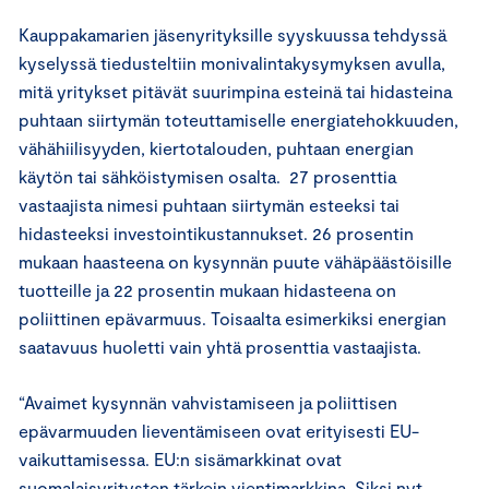
Kauppakamarien jäsenyrityksille syyskuussa tehdyssä
kyselyssä tiedusteltiin monivalintakysymyksen avulla,
mitä yritykset pitävät suurimpina esteinä tai hidasteina
puhtaan siirtymän toteuttamiselle energiatehokkuuden,
vähähiilisyyden, kiertotalouden, puhtaan energian
käytön tai sähköistymisen osalta. 27 prosenttia
vastaajista nimesi puhtaan siirtymän esteeksi tai
hidasteeksi investointikustannukset. 26 prosentin
mukaan haasteena on kysynnän puute vähäpäästöisille
tuotteille ja 22 prosentin mukaan hidasteena on
poliittinen epävarmuus. Toisaalta esimerkiksi energian
saatavuus huoletti vain yhtä prosenttia vastaajista.
“Avaimet kysynnän vahvistamiseen ja poliittisen
epävarmuuden lieventämiseen ovat erityisesti EU-
vaikuttamisessa. EU:n sisämarkkinat ovat
suomalaisyritysten tärkein vientimarkkina. Siksi nyt