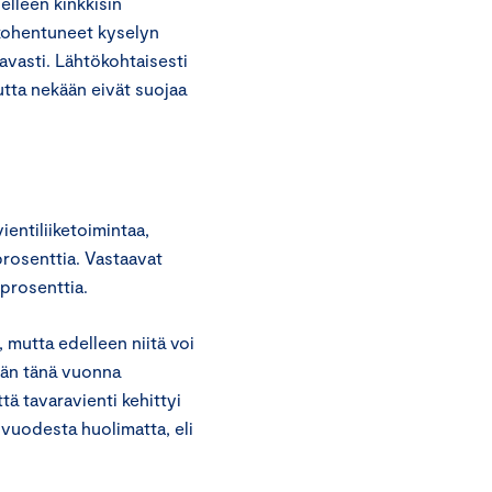
elleen kinkkisin
 kohentuneet kyselyn
avasti. Lähtökohtaisesti
tta nekään eivät suojaa
vientiliiketoimintaa,
prosenttia. Vastaavat
 prosenttia.
mutta edelleen niitä voi
ävän tänä vuonna
ä tavaravienti kehittyi
vuodesta huolimatta, eli