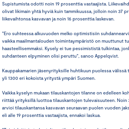
Supistumista odotti noin 19 prosenttia vastaajista. Liikeva
olivat likimain yhtä hyviä kuin tammikuussa, jolloin noin 37 p
liikevaihtonsa kasvavan ja noin 16 prosenttia laskevan.
”Ero suhteessa alkuvuoden melko optimistisiin suhdannearvio
vaikka maailmantalouden toimintaympäristö on muuttunut tu
haasteellisemmaksi. Kysely ei tue pessimististä tulkintaa, j
suhdanteen elpyminen olisi peruttu”, sanoo Appelqvist
.
Kauppakamarien jäsenyrityksille huhtikuun puolessa välissä 
yli 1300 eri kokoista yritystä ympäri Suomen.
Vaikka kyselyn mukaan tilauskantojen tilanne on edelleen koht
riittää yrityksillä luottoa tilauskantojen tulevaisuuteen. Noin
arvioi tilauskantansa kasvavan seuraavan puolen vuoden jaks
eli alle 19 prosenttia vastaajista, ennakoi laskua.