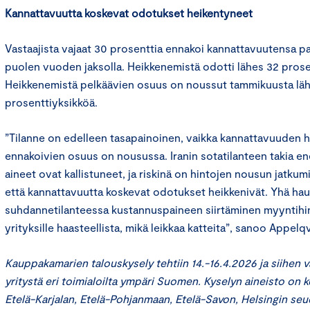
Kannattavuutta koskevat odotukset heikentyneet
Vastaajista vajaat 30 prosenttia ennakoi kannattavuutensa 
puolen vuoden jaksolla. Heikkenemistä odotti lähes 32 prosen
Heikkenemistä pelkäävien osuus on noussut tammikuusta l
prosenttiyksikköä.
”Tilanne on edelleen tasapainoinen, vaikka kannattavuuden 
ennakoivien osuus on nousussa. Iranin sotatilanteen takia en
aineet ovat kallistuneet, ja riskinä on hintojen nousun jatkumi
että kannattavuutta koskevat odotukset heikkenivät. Yhä hau
suhdannetilanteessa kustannuspaineen siirtäminen myyntihin
yrityksille haasteellista, mikä leikkaa katteita”, sanoo Appelqv
Kauppakamarien talouskysely tehtiin 14.-16.4.2026 ja siihen va
yritystä eri toimialoilta ympäri Suomen. Kyselyn aineisto on 
Etelä-Karjalan, Etelä-Pohjanmaan, Etelä-Savon, Helsingin se