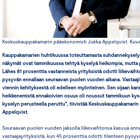
Keskuskauppakamarin pääekonomisti Jukka Appelqvist. Kuva: 
Kauppakamarien huhtikuussa toteuttamasta suhdannekyselystä
näkymät ovat tammikuussa tehtyä kyselyä heikompia, mutta 
Lähes 81 prosenttia vastanneista yrityksistä odotti liikevaih
pysyvän ennallaan seuraavan puolen vuoden aikana. Vastaajie
viennin kehityksestä oli edelleen myönteinen. Sen sijaan ka
heikkenemistä ennakoivien osuus oli noussut tammikuun kysel
kyselyn perusteella peruttu”, tiivistää Keskuskauppakamari
Appelqvist.
Seuraavan puolen vuoden jaksolla liikevaihtonsa kasvua enna
vastaajayrityksistä, kun 45 prosenttia odotti tilanteen pysyv