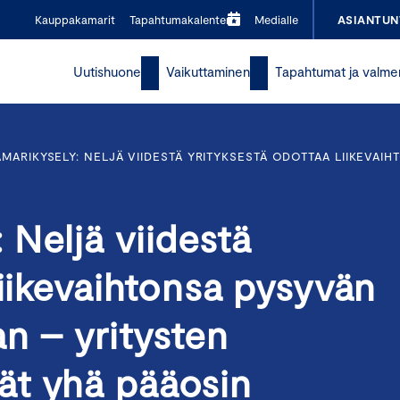
Kauppakamarit
Tapahtumakalenteri
Medialle
ASIANTUN
Uutishuone
Vaikuttaminen
Tapahtumat ja valme
MARIKYSELY: NELJÄ VIIDESTÄ YRITYKSESTÄ ODOTTAA LIIKEVAI
Neljä viidestä
liikevaihtonsa pysyvän
an – yritysten
ät yhä pääosin