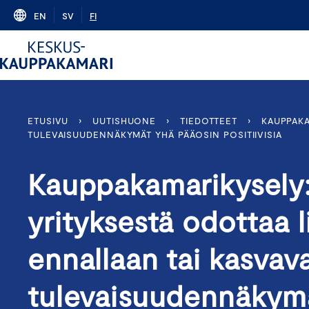
Skip
EN
SV
FI
to
content
ETUSIVU
›
UUTISHUONE
›
TIEDOTTEET
›
KAUPPAKA
TULEVAISUUDENNÄKYMÄT YHÄ PÄÄOSIN POSITIIVISIA
Kauppakamarikysely: 
yrityksestä odottaa 
ennallaan tai kasvav
tulevaisuudennäkym