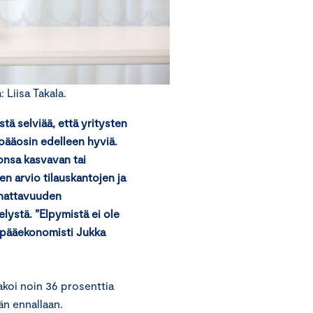
Liisa Takala.
 selviää, että yritysten
pääosin edelleen hyviä.
tonsa kasvavan tai
n arvio tilauskantojen ja
nnattavuuden
ystä. ”Elpymistä ei ole
n pääekonomisti Jukka
koi noin 36 prosenttia
än ennallaan.