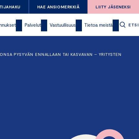
TIJAHAKU
HAE ANSIOMERKKIÄ
LIITY JÄSENEKSI
nnukset
Palvelut
Vastuullisuus
Tietoa meistä
ETSI
HTONSA PYSYVÄN ENNALLAAN TAI KASVAVAN – YRITYSTEN