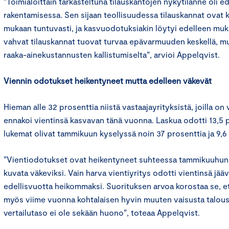
”Toimialoittain tarkasteltuna tilauskantojen nykytilanne oli ed
rakentamisessa. Sen sijaan teollisuudessa tilauskannat ovat
mukaan tuntuvasti, ja kasvuodotuksiakin löytyi edelleen muk
vahvat tilauskannat tuovat turvaa epävarmuuden keskellä, mu
raaka-ainekustannusten kallistumiselta”, arvioi Appelqvist.
Viennin odotukset heikentyneet mutta edelleen väkevät
Hieman alle 32 prosenttia niistä vastaajayrityksistä, joilla on 
ennakoi vientinsä kasvavan tänä vuonna. Laskua odotti 13,5 
lukemat olivat tammikuun kyselyssä noin 37 prosenttia ja 9,6
”Vientiodotukset ovat heikentyneet suhteessa tammikuuhun, 
kuvata väkeviksi. Vain harva vientiyritys odotti vientinsä jä
edellisvuotta heikommaksi. Suorituksen arvoa korostaa se, ett
myös viime vuonna kohtalaisen hyvin muuten vaisusta talous
vertailutaso ei ole sekään huono”, toteaa Appelqvist.