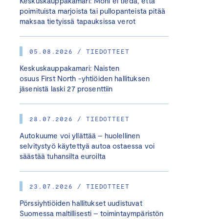
Keskuskauppakamari: Moni ei tiedä, että
poimituista marjoista tai pullopanteista pitää
maksaa tietyissä tapauksissa verot
05.08.2026 / TIEDOTTEET
Keskuskauppakamari: Naisten
osuus First North -yhtiöiden hallituksen
jäsenistä laski 27 prosenttiin
28.07.2026 / TIEDOTTEET
Autokuume voi yllättää – huolellinen
selvitystyö käytettyä autoa ostaessa voi
säästää tuhansilta euroilta
23.07.2026 / TIEDOTTEET
Pörssiyhtiöiden hallitukset uudistuvat
Suomessa maltillisesti – toimintaympäristön