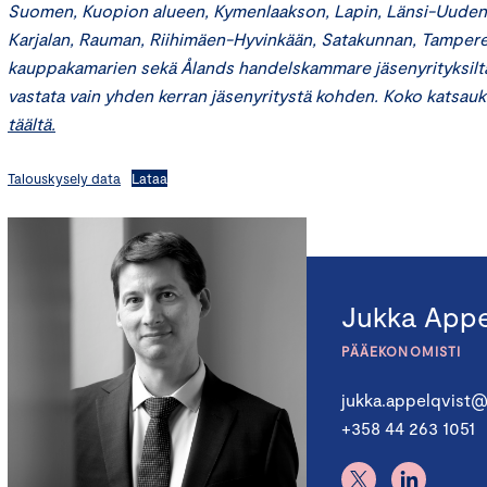
Suomen, Kuopion alueen, Kymenlaakson, Lapin, Länsi-Uuden
Karjalan, Rauman, Riihimäen-Hyvinkään, Satakunnan, Tampere
kauppakamarien sekä Ålands handelskammare jäsenyrityksiltä
vastata vain yhden kerran jäsenyritystä kohden. Koko katsau
täältä.
Talouskysely data
Lataa
Jukka Appe
PÄÄEKONOMISTI
jukka.appelqvist@
+358 44 263 1051