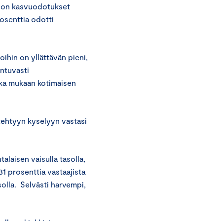
ihdon kasvuodotukset
rosenttia odotti
ihin on yllättävän pieni,
ntuvasti
onka mukaan kotimaisen
tehtyyn kyselyyn vastasi
alaisen vaisulla tasolla,
 31 prosenttia vastaajista
olla. Selvästi harvempi,