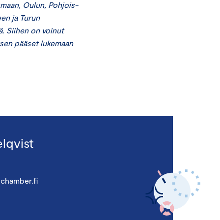
maan, Oulun, Pohjois-
en ja Turun
. Siihen on voinut
ksen pääset lukemaan
lqvist
chamber.fi