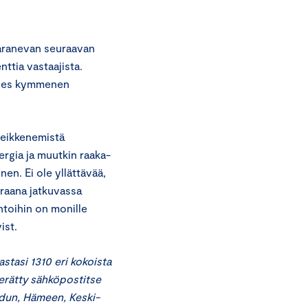
paranevan seuraavan
ttia vastaajista.
ähes kymmenen
heikkenemistä
ergia ja muutkin raaka-
nen. Ei ole yllättävää,
raana jatkuvassa
toihin on monille
ist.
stasi 1310 eri kokoista
kerätty sähköpostitse
udun, Hämeen, Keski-