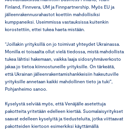
Finland, Finnvera, UM ja Finnpartnership. Myös EU ja
jälleenrakennusrahastot koettiin mahdollisiksi
kumppaneiksi. Useimmissa vastauksissa kuitenkin
korostettiin, ettei tukea haeta mistään.
“Joillakin yrityksillä on jo toimivat yhteydet Ukrainassa.
Monilla ei toisaalta ollut vielä tiedossa, mistä mahdollista
tukea lähtisi hakemaan, vaikka laaja sidosryhmäverkosto
jakaa jo tietoa kiinnostuneille yrityksille. On tärkeätä,
että Ukrainan jälleenrakentamishankkeisiin hakeutuville
yrityksille annetaan kaikki mahdollinen tieto ja tuki”,
Pohjanheimo sanoo.
Kyselystä selviää myös, että Venäjälle asetettuja
pakotteita yritetään edelleen kiertää. Suomalaisyritykset
saavat edelleen kyselyitä ja tiedusteluita, jotka viittaavat
pakotteiden kiertoon esimerkiksi käyttämällä