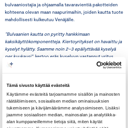
bulvaaniostajia ja ohjaamalla tavaravientiä pakotteiden
kohteena olevan maan naapurimaihin, joiden kautta tuote
mahdollisesti kulkeutuu Venäjälle.
”Bulvaanien kautta on pyritty hankkimaan
kaksikäyttökomponentteja. Kiertoyritykset on havaittu ja
kyselyt hylätty. Saamme noin 2–3 epäilyttävää kyselyä
per kuukausi”,
kertoo eräs kyselyyn vastannut yritys.
Kaiken kaikkiaan 29 prosenttia kauppakamarien
vientijohtajakyselyyn osallistuneista yrityksistä on
Tämä sivusto käyttää evästeitä
kohdannut Venäjään kohdistettujen pakotteiden
kiertämisyrityksiä. Tiedusteluiden määrä on pysynyt
Käytämme evästeitä tarjoamamme sisällön ja mainosten
tasaisena vuosina 2023–2025.
räätälöimiseen, sosiaalisen median ominaisuuksien
tukemiseen ja kävijämäärämme analysoimiseen. Lisäksi
jaamme sosiaalisen median, mainosalan ja analytiikka-
”Yritysten on edelleen syytä olla tarkkaavaisia
alan kumppaneillemme tietoja siitä, miten käytät
vastaanottaessaan erilaisia kyselyitä”, painottaa