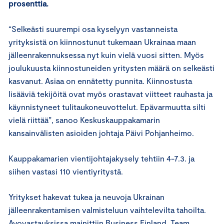
prosenttia.
“Selkeästi suurempi osa kyselyyn vastanneista
yrityksistä on kiinnostunut tukemaan Ukrainaa maan
jälleenrakennuksessa nyt kuin vielä vuosi sitten. Myös
joulukuusta kiinnostuneiden yritysten määrä on selkeästi
kasvanut. Asiaa on ennätetty punnita. Kiinnostusta
lisääviä tekijöitä ovat myös orastavat viitteet rauhasta ja
käynnistyneet tulitaukoneuvottelut. Epävarmuutta silti
vielä riittää”, sanoo Keskuskauppakamarin
kansainvälisten asioiden johtaja Päivi Pohjanheimo.
Kauppakamarien vientijohtajakysely tehtiin 4-7.3. ja
siihen vastasi 110 vientiyritystä.
Yritykset hakevat tukea ja neuvoja Ukrainan
jälleenrakentamisen valmisteluun vaihtelevilta tahoilta.
Avovastauksissa mainittiin Business Finland, Team