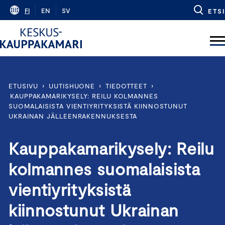
Skip
FI
EN
SV
ETSI
to
content
ETUSIVU
›
UUTISHUONE
›
TIEDOTTEET
›
KAUPPAKAMARIKYSELY: REILU KOLMANNES
SUOMALAISISTA VIENTIYRITYKSISTÄ KIINNOSTUNUT
UKRAINAN JÄLLEENRAKENNUKSESTA
Kauppakamarikysely: Reilu
kolmannes suomalaisista
vientiyrityksistä
kiinnostunut Ukrainan