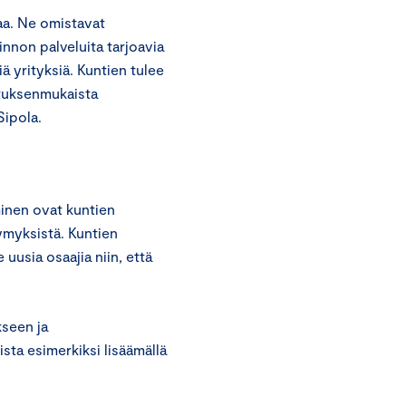
taa. Ne omistavat
innon palveluita tarjoavia
iä yrityksiä. Kuntien tulee
oituksenmukaista
Sipola.
minen ovat kuntien
ymyksistä. Kuntien
 uusia osaajia niin, että
kseen ja
ta esimerkiksi lisäämällä