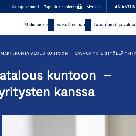
Kauppakamarit
Tapahtumakalenteri
Medialle
ASIANTUN
Uutishuone
Vaikuttaminen
Tapahtumat ja valme
MARIT: KUNTATALOUS KUNTOON – KASVUA YHTEISTYÖLLÄ YRIT
tatalous kuntoon –
yritysten kanssa