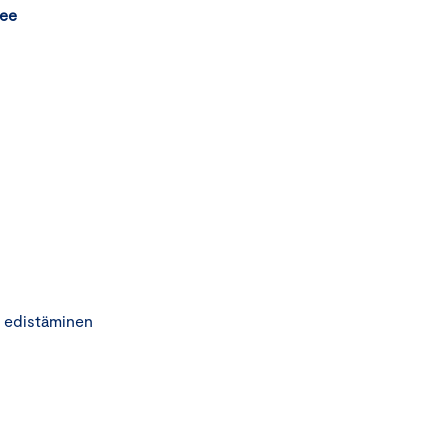
see
n edistäminen