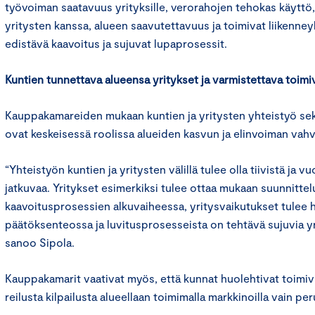
työvoiman saatavuus yrityksille, verorahojen tehokas käyttö
yritysten kanssa, alueen saavutettavuus ja toimivat liikenne
edistävä kaavoitus ja sujuvat lupaprosessit.
Kuntien
tunnettava
alueensa
yritykset
ja
varmistettava
toimi
Kauppakamareiden mukaan kuntien ja yritysten yhteistyö sek
ovat keskeisessä roolissa alueiden kasvun ja elinvoiman vah
“Yhteistyön kuntien ja yritysten välillä tulee olla tiivistä ja 
jatkuvaa. Yritykset esimerkiksi tulee ottaa mukaan suunnittel
kaavoitusprosessien alkuvaiheessa, yritysvaikutukset tulee 
päätöksenteossa ja luvitusprosesseista on tehtävä sujuvia y
sanoo Sipola.
Kauppakamarit vaativat myös, että kunnat huolehtivat toimivi
reilusta kilpailusta alueellaan toimimalla markkinoilla vain per