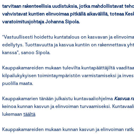
tarvitaan rakenteellisia uudistuksia, jotka mahdollistavat
teh
vahvistavat kuntien elinvoimaa pitkällä aikavälillä, toteaa K
varatoimitusjohtaja Johanna Sipola.
“Vastuullisesti hoidettu kuntatalous on kasvavan ja elinvoim
edellytys. Tuottavuutta ja kasvua kuntiin on rakennettava yh
kanssa”, sanoo Sipola.
Kauppakamareiden mukaan tulevilta kuntapäättäjiltä vaaditaa
kilpailukykyisen toimintaympäristön varmistamiseksi ja inves
puolilla maata.
Kauppakamarien tänään julkaistu kuntavaaliohjelma
Kasvua r
keinoa kunnan kasvun ja elinvoiman turvaamiseksi. Kuntavaa
lukemaan
täältä
Kauppakamareiden mukaan kunnan kasvun ja elinvoiman ratk