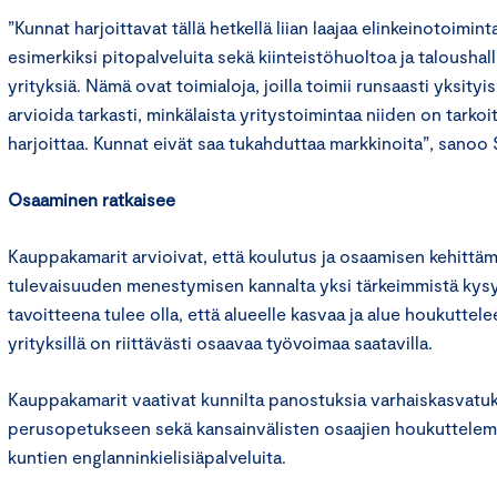
”Kunnat harjoittavat tällä hetkellä liian laajaa elinkeinotoimin
esimerkiksi pitopalveluita sekä kiinteistöhuoltoa ja taloushall
yrityksiä. Nämä ovat toimialoja, joilla toimii runsaasti yksityis
arvioida tarkasti, minkälaista yritystoimintaa niiden on tark
harjoittaa. Kunnat eivät saa tukahduttaa markkinoita”, sanoo 
Osaaminen ratkaisee
Kauppakamarit arvioivat, että koulutus ja osaamisen kehittä
tulevaisuuden menestymisen kannalta yksi tärkeimmistä kys
tavoitteena tulee olla, että alueelle kasvaa ja alue houkuttelee
yrityksillä on riittävästi osaavaa työvoimaa saatavilla.
Kauppakamarit vaativat kunnilta panostuksia varhaiskasvatu
perusopetukseen sekä kansainvälisten osaajien houkuttelemis
kuntien englanninkielisiäpalveluita.