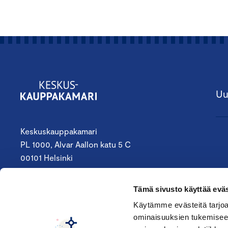
Uu
Keskuskauppakamari
PL 1000, Alvar Aallon katu 5 C
00101 Helsinki
09 4242 6200
Tämä sivusto käyttää eväs
keskuskauppakamari@chamber.fi
Käytämme evästeitä tarjoa
ominaisuuksien tukemisee
Seuraa meitä: