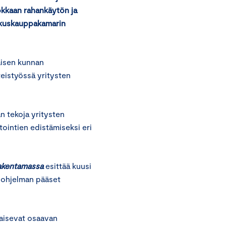
okkaa
n
rahankäytön
ja
eskuskauppakamarin
aisen kunnan
teistyössä yritysten
n tekoja yritysten
tointien edistämiseksi eri
akentamassa
esittää kuusi
liohjelman pääset
aisevat osaavan