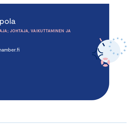
pola
JA; JOHTAJA, VAIKUTTAMINEN JA
amber.fi