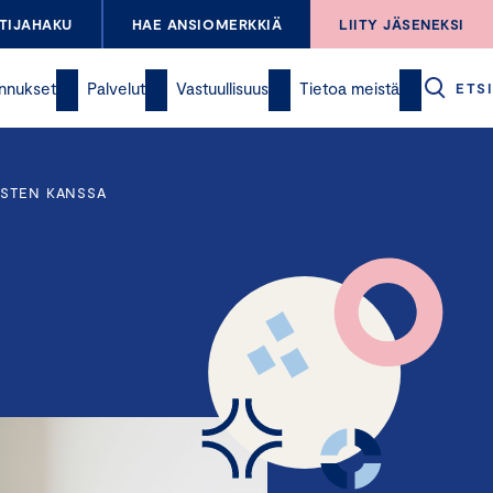
TIJAHAKU
HAE ANSIOMERKKIÄ
LIITY JÄSENEKSI
nnukset
Palvelut
Vastuullisuus
Tietoa meistä
ETSI
YSTEN KANSSA