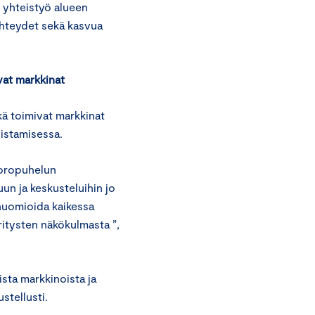
, yhteistyö alueen
yhteydet sekä kasvua
vat
markkinat
ä toimivat markkinat
vistamisessa.
vuoropuhelun
uun ja keskusteluihin jo
huomioida kaikessa
ritysten näkökulmasta ”,
sta markkinoista ja
ustellusti.