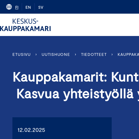
Skip
FI
EN
SV
to
content
ETUSIVU
›
UUTISHUONE
›
TIEDOTTEET
›
KAUPPAKA
Kauppakamarit: Kun
Kasvua yhteistyöllä 
12.02.2025