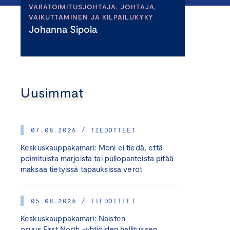
VARATOIMITUSJOHTAJA; JOHTAJA,
VAIKUTTAMINEN JA KILPAILUKYKY
Johanna Sipola
Uusimmat
07.08.2026 / TIEDOTTEET
Keskuskauppakamari: Moni ei tiedä, että
poimituista marjoista tai pullopanteista pitää
maksaa tietyissä tapauksissa verot
05.08.2026 / TIEDOTTEET
Keskuskauppakamari: Naisten
osuus First North -yhtiöiden hallituksen