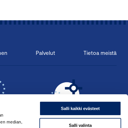
nen
Palvelut
Tietoa meistä
Salli kaikki evästeet
an
sen median,
Salli valinta